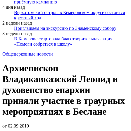
приёмную кампанию
4 дня назад
Верхотомский острог: в Кемеровском округе состоится
крестный ход
2 недели назад
Приглашаем на экскурсию по Знаменскому собору
3 недели назад
В Кемерове стартовала благотворительная акция
«Помоги собраться в школу»
Общецерковные новости
Архиепископ
Владикавказский Леонид и
духовенство епархии
приняли участие в траурных
мероприятиях в Беслане
от
02.09.2019