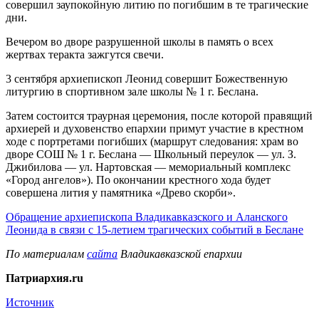
совершил заупокойную литию по погибшим в те трагические
дни.
Вечером во дворе разрушенной школы в память о всех
жертвах теракта зажгутся свечи.
3 сентября архиепископ Леонид совершит Божественную
литургию в спортивном зале школы № 1 г. Беслана.
Затем состоится траурная церемония, после которой правящий
архиерей и духовенство епархии примут участие в крестном
ходе с портретами погибших (маршрут следования: храм во
дворе СОШ № 1 г. Беслана — Школьный переулок — ул. З.
Джибилова — ул. Нартовская — мемориальный комплекс
«Город ангелов»). По окончании крестного хода будет
совершена лития у памятника «Древо скорби».
Обращение архиепископа Владикавказского и Аланского
Леонида в связи с 15-летием трагических событий в Беслане
По материалам
сайта
Владикавказской епархии
Патриархия.ru
Источник