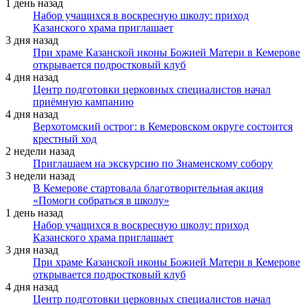
1 день назад
Набор учащихся в воскресную школу: приход
Казанского храма приглашает
3 дня назад
При храме Казанской иконы Божией Матери в Кемерове
открывается подростковый клуб
4 дня назад
Центр подготовки церковных специалистов начал
приёмную кампанию
4 дня назад
Верхотомский острог: в Кемеровском округе состоится
крестный ход
2 недели назад
Приглашаем на экскурсию по Знаменскому собору
3 недели назад
В Кемерове стартовала благотворительная акция
«Помоги собраться в школу»
1 день назад
Набор учащихся в воскресную школу: приход
Казанского храма приглашает
3 дня назад
При храме Казанской иконы Божией Матери в Кемерове
открывается подростковый клуб
4 дня назад
Центр подготовки церковных специалистов начал