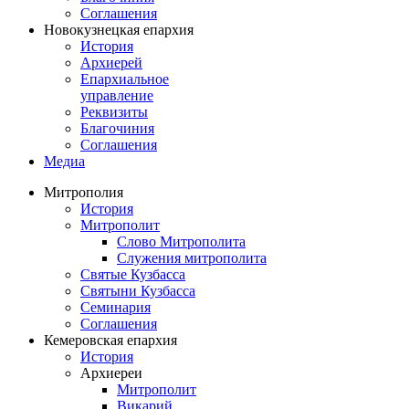
Соглашения
Новокузнецкая епархия
История
Архиерей
Епархиальное
управление
Реквизиты
Благочиния
Соглашения
Медиа
Митрополия
История
Митрополит
Слово Митрополита
Служения митрополита
Святые Кузбасса
Святыни Кузбасса
Семинария
Соглашения
Кемеровская епархия
История
Архиереи
Митрополит
Викарий