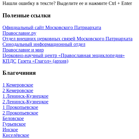
Нашли ошибку в тексте? Выделите ее и нажмите
Ctrl
+
Enter
Полезные ссылки
Официальный сайт Московского Патриархата
Православие.ру
Отдел внешних церковных связей Московского Патриархата
Синодальный информационный отдел
Православие и мир
Церковно-научный центр «Православная энциклопедия»
КПДС
Газета «Глагол» (архив)
Благочиния
1 Кемеровское
2 Кемеровское
1 Ленинск-Кузнецкое
2 Ленинск-Кузнецкое
1 Прокопьевское
2 Прокопьевское
Беловское
Гурьевское
Инское
Киселёвское