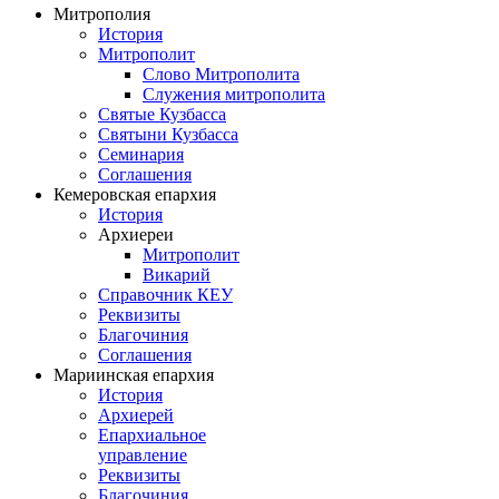
Митрополия
История
Митрополит
Слово Митрополита
Служения митрополита
Святые Кузбасса
Святыни Кузбасса
Семинария
Соглашения
Кемеровская епархия
История
Архиереи
Митрополит
Викарий
Справочник КЕУ
Реквизиты
Благочиния
Соглашения
Мариинская епархия
История
Архиерей
Епархиальное
управление
Реквизиты
Благочиния