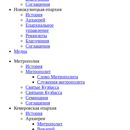
Соглашения
Новокузнецкая епархия
История
Архиерей
Епархиальное
управление
Реквизиты
Благочиния
Соглашения
Медиа
Митрополия
История
Митрополит
Слово Митрополита
Служения митрополита
Святые Кузбасса
Святыни Кузбасса
Семинария
Соглашения
Кемеровская епархия
История
Архиереи
Митрополит
Викарий