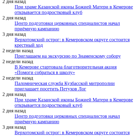
2 дня назад
При храме Казанской иконы Божией Матери в Кемерове
открывается подростковый клуб
2 дня назад
Центр подготовки церковных специалистов начал
приёмную кампанию
3 дня назад
Верхотомский острог: в Кемеровском округе состоится
крестный ход
2 недели назад
Приглашаем на экскурсию по Знаменскому собору
2 недели назад
В Кемерове стартовала благотворительная акция
«Помоги собраться в школу»
2 недели назад
Паломническая служба Кузбасской митрополии
приглашает посетить Петухов Лог
2 дня назад
При храме Казанской иконы Божией Матери в Кемерове
открывается подростковый клуб
2 дня назад
Центр подготовки церковных специалистов начал
приёмную кампанию
3 дня назад
Верхотомский острог: в Кемеровском округе состоится