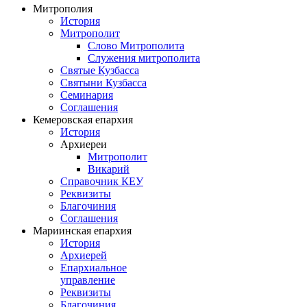
Митрополия
История
Митрополит
Слово Митрополита
Служения митрополита
Святые Кузбасса
Святыни Кузбасса
Семинария
Соглашения
Кемеровская епархия
История
Архиереи
Митрополит
Викарий
Справочник КЕУ
Реквизиты
Благочиния
Соглашения
Мариинская епархия
История
Архиерей
Епархиальное
управление
Реквизиты
Благочиния