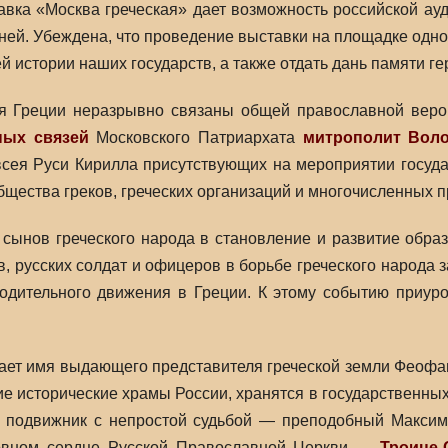
авка «Москва греческая» дает возможность российской ау
х дней. Убеждена, что проведение выставки на площадке од
 истории наших государств, а также отдать дань памяти ге
ия Греции неразрывно связаны общей православной веро
ных связей
Московского Патриархата
митрополит Вол
всея Руси Кирилла присутствующих на мероприятии госуд
бщества греков, греческих организаций и многочисленных 
ынов греческого народа в становление и развитие образо
в, русских солдат и офицеров в борьбе греческого народа
одительного движения в Греции. К этому событию приуро
ает имя выдающего представителя греческой земли Феофан
ие исторические храмы России, хранятся в государственных
 подвижник с непростой судьбой — преподобный Максим 
овном сердце Русской Православной Церкви —
Троице-