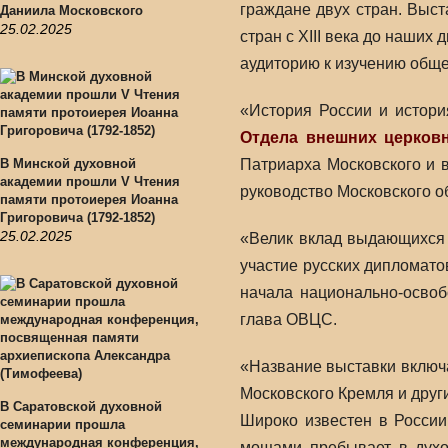
граждане двух стран. Выст
Даниила Московского
25.02.2025
стран с XIII века до наши
аудиторию к изучению общей
«История России и истор
Отдела внешних церков
В Минской духовной
Патриарха Московского и 
академии прошли V Чтения
руководство Московского о
памяти протоиерея Иоанна
Григоровича (1792-1852)
25.02.2025
«Велик вклад выдающихся с
участие русских дипломато
начала национально-освоб
глава ОВЦС.
«Название выставки включ
Московского Кремля и друг
В Саратовской духовной
Широко известен в России
семинарии прошла
международная конференция,
мощами пребывает в дух