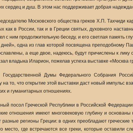
их сердец и душ. В этом нас поддерживает добрая надежда
редседателю Московского общества греков Х.П. Тахчиди к
х как в России, так и в Греции святых, духовного наставн
л с ним продолжительную беседу, и его светлая память глу
ней», одна из глав которой посвящена преподобному Паис
ославлены, а еще двое, надеюсь, будут причислены к лику 
зал владыка Иларион, пожелав успеха выставке «Москва гр
я Государственной Думы Федерального Собрания Росси
 на то, что открытие этой выставки даст новый импульс вз
ских и гуманитарных отношениях.
ый посол Греческой Республики в Российской Федерации 
сские отношения имеют многовековую глубину и основаны 
разные регионы Греции: в одних преобладают греческие т
о место, где встречаются все греки, которые оставили с