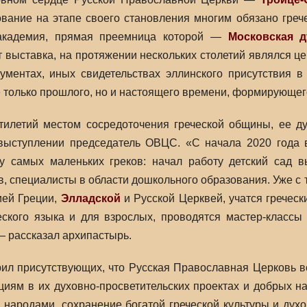
вание на этапе своего становления многим обязано греч
 академия, прямая преемница которой —
Московская д
 выставка, на протяжении нескольких столетий являлся цен
ументах, иных свидетельствах эллинского присутствия в
е только прошлого, но и настоящего времени, формирующег
ятилетий местом сосредоточения греческой общины, ее 
выступлении председатель ОВЦС. «С начала 2020 года в
 у самых маленьких греков: начал работу детский сад
, специалисты в области дошкольного образования. Уже с т
ией Греции,
Элладской
и Русской Церквей, учатся греческ
еского языка и для взрослых, проводятся мастер-классы 
 рассказал архипастырь.
ил присутствующих, что Русская Православная Церковь вс
циям в их духовно-просветительских проектах и добрых н
 народами, сохранение богатой греческой культуры и дух