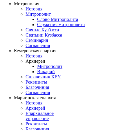
Митрополия
История
Митрополит
Слово Митрополита
Служения митрополита
Святые Кузбасса
Святыни Кузбасса
Семинария
Соглашения
Кемеровская епархия
История
Архиереи
Митрополит
Викарий
Справочник КЕУ
Реквизиты
Благочиния
Соглашения
Мариинская епархия
История
Архиерей
Епархиальное
управление
Реквизиты
Благочиния