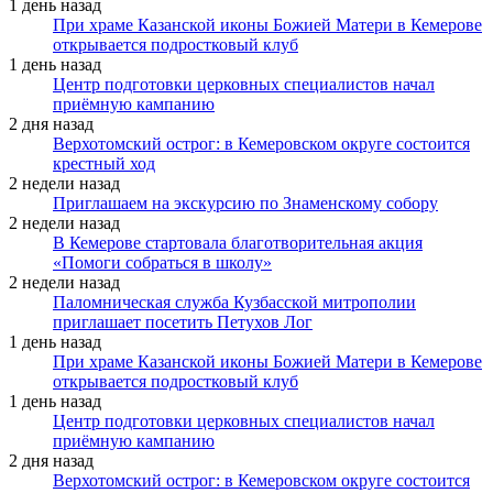
1 день назад
При храме Казанской иконы Божией Матери в Кемерове
открывается подростковый клуб
1 день назад
Центр подготовки церковных специалистов начал
приёмную кампанию
2 дня назад
Верхотомский острог: в Кемеровском округе состоится
крестный ход
2 недели назад
Приглашаем на экскурсию по Знаменскому собору
2 недели назад
В Кемерове стартовала благотворительная акция
«Помоги собраться в школу»
2 недели назад
Паломническая служба Кузбасской митрополии
приглашает посетить Петухов Лог
1 день назад
При храме Казанской иконы Божией Матери в Кемерове
открывается подростковый клуб
1 день назад
Центр подготовки церковных специалистов начал
приёмную кампанию
2 дня назад
Верхотомский острог: в Кемеровском округе состоится