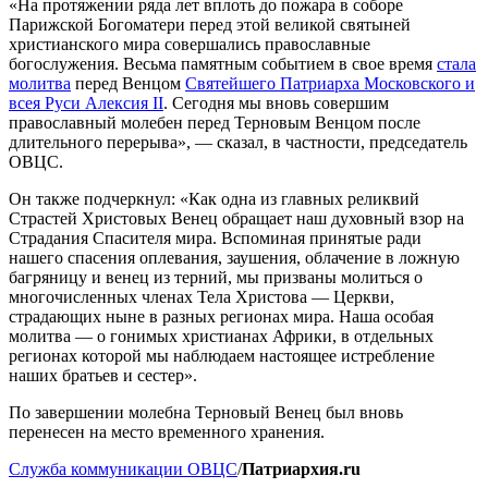
«На протяжении ряда лет вплоть до пожара в соборе
Парижской Богоматери перед этой великой святыней
христианского мира совершались православные
богослужения. Весьма памятным событием в свое время
стала
молитва
перед Венцом
Святейшего Патриарха Московского и
всея Руси Алексия II
. Сегодня мы вновь совершим
православный молебен перед Терновым Венцом после
длительного перерыва», — сказал, в частности, председатель
ОВЦС.
Он также подчеркнул: «Как одна из главных реликвий
Страстей Христовых Венец обращает наш духовный взор на
Страдания Спасителя мира. Вспоминая принятые ради
нашего спасения оплевания, заушения, облачение в ложную
багряницу и венец из терний, мы призваны молиться о
многочисленных членах Тела Христова — Церкви,
страдающих ныне в разных регионах мира. Наша особая
молитва — о гонимых христианах Африки, в отдельных
регионах которой мы наблюдаем настоящее истребление
наших братьев и сестер».
По завершении молебна Терновый Венец был вновь
перенесен на место временного хранения.
Служба коммуникации ОВЦС
/
Патриархия.ru