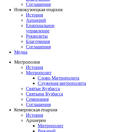
Соглашения
Новокузнецкая епархия
История
Архиерей
Епархиальное
управление
Реквизиты
Благочиния
Соглашения
Медиа
Митрополия
История
Митрополит
Слово Митрополита
Служения митрополита
Святые Кузбасса
Святыни Кузбасса
Семинария
Соглашения
Кемеровская епархия
История
Архиереи
Митрополит
Викарий