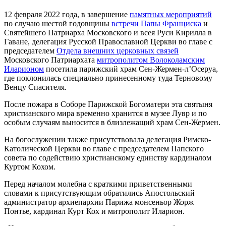
12 февраля 2022 года, в завершение
памятных мероприятий
по случаю шестой годовщины
встречи
Папы Франциска
и
Святейшего Патриарха Московского и всея Руси Кирилла в
Гаване, делегация Русской Православной Церкви во главе с
председателем
Отдела внешних церковных связей
Московского Патриархата
митрополитом Волоколамским
Иларионом
посетила парижский храм Сен-Жермен-л’Осеруа,
где поклонилась специально принесенному туда Терновому
Венцу Спасителя.
После пожара в Соборе Парижской Богоматери эта святыня
христианского мира временно хранится в музее Лувр и по
особым случаям выносится в близлежащий храм Сен-Жермен.
На богослужении также присутствовала делегация Римско-
Католической Церкви во главе с председателем Папского
совета по содействию христианскому единству кардиналом
Куртом Кохом.
Перед началом молебна с краткими приветственными
словами к присутствующим обратились Апостольский
администратор архиепархии Парижа монсеньор Жорж
Понтье, кардинал Курт Кох и митрополит Иларион.