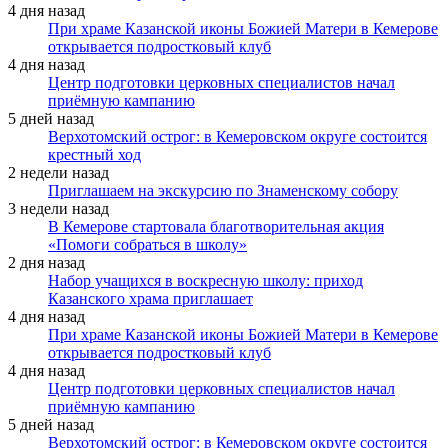
4 дня назад
При храме Казанской иконы Божией Матери в Кемерове
открывается подростковый клуб
4 дня назад
Центр подготовки церковных специалистов начал
приёмную кампанию
5 дней назад
Верхотомский острог: в Кемеровском округе состоится
крестный ход
2 недели назад
Приглашаем на экскурсию по Знаменскому собору
3 недели назад
В Кемерове стартовала благотворительная акция
«Помоги собраться в школу»
2 дня назад
Набор учащихся в воскресную школу: приход
Казанского храма приглашает
4 дня назад
При храме Казанской иконы Божией Матери в Кемерове
открывается подростковый клуб
4 дня назад
Центр подготовки церковных специалистов начал
приёмную кампанию
5 дней назад
Верхотомский острог: в Кемеровском округе состоится