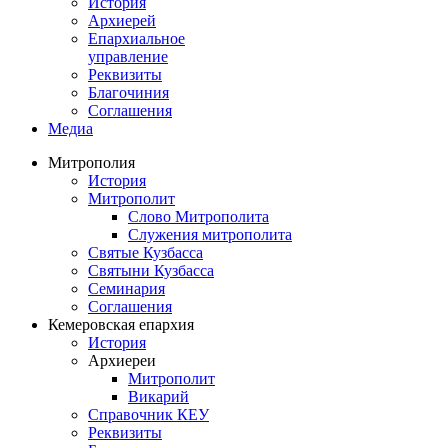
История
Архиерей
Епархиальное
управление
Реквизиты
Благочиния
Соглашения
Медиа
Митрополия
История
Митрополит
Слово Митрополита
Служения митрополита
Святые Кузбасса
Святыни Кузбасса
Семинария
Соглашения
Кемеровская епархия
История
Архиереи
Митрополит
Викарий
Справочник КЕУ
Реквизиты