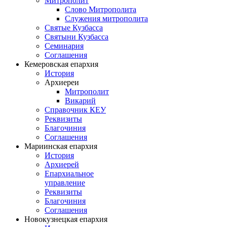
Митрополит
Слово Митрополита
Служения митрополита
Святые Кузбасса
Святыни Кузбасса
Семинария
Соглашения
Кемеровская епархия
История
Архиереи
Митрополит
Викарий
Справочник КЕУ
Реквизиты
Благочиния
Соглашения
Мариинская епархия
История
Архиерей
Епархиальное
управление
Реквизиты
Благочиния
Соглашения
Новокузнецкая епархия