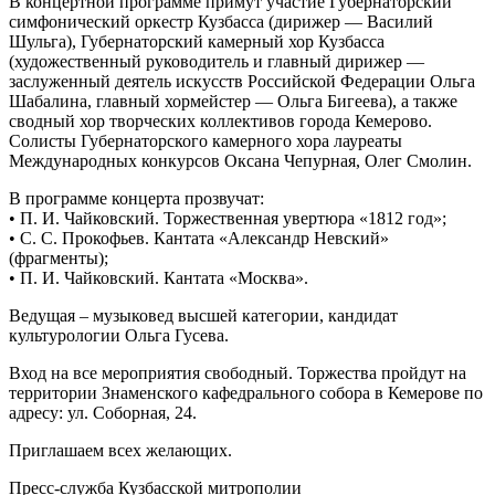
В концертной программе примут участие Губернаторский
симфонический оркестр Кузбасса (дирижер — Василий
Шульга), Губернаторский камерный хор Кузбасса
(художественный руководитель и главный дирижер —
заслуженный деятель искусств Российской Федерации Ольга
Шабалина, главный хормейстер — Ольга Бигеева), а также
сводный хор творческих коллективов города Кемерово.
Солисты Губернаторского камерного хора лауреаты
Международных конкурсов Оксана Чепурная, Олег Смолин.
В программе концерта прозвучат:
• П. И. Чайковский. Торжественная увертюра «1812 год»;
• С. С. Прокофьев. Кантата «Александр Невский»
(фрагменты);
• П. И. Чайковский. Кантата «Москва».
Ведущая – музыковед высшей категории, кандидат
культурологии Ольга Гусева.
Вход на все мероприятия свободный. Торжества пройдут на
территории Знаменского кафедрального собора в Кемерове по
адресу: ул. Соборная, 24.
Приглашаем всех желающих.
Пресс-служба Кузбасской митрополии