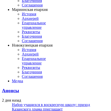
Благочиния
Соглашения
Мариинская епархия
История
Архиерей
Епархиальное
управление
Реквизиты
Благочиния
Соглашения
Новокузнецкая епархия
История
Архиерей
Епархиальное
управление
Реквизиты
Благочиния
Соглашения
Медиа
Анонсы
2 дня назад
Набор учащихся в воскресную школу: приход
Казанского храма приглашает