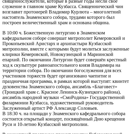
священнослужители, которые в разные годы несли своё
служение в главном храме Кузбасса. Священнический чин
возглавит протоиерей Владимир Курлюта – многолетний
настоятель Знаменского собора, трудами которого был
построен величественный храм и основана община.
В 10:00 ч. Божественную литургию в Знаменском
кафедральном соборе совершат митрополит Кемеровский и
Прокопьевский Аристарх и архипастыри Кузбасской
митрополии, вместе с которыми будут молиться заслуженные
клирики Кемеровской, Новокузнецкой и Мариинской
епархий. По окончании Литургии будет совершён крестный
ход к скульптуре равноапостольного князя Владимира на
территории собора. По окончании богослужения для всех
участников торжеств будет организовано чаепитие и
праздничная программа, в рамках которой выступят: квинтет
духовенства Знаменского собора, ансамбль «Благовест»
(Троицкий храм с. Красное Ленинск-Кузнецкого района),
ансамбль народной музыки «СмоРодина» Государственной
филармонии Кузбасса, художественный руководитель
Заслуженный артист РФ Александр Соловьев.
В 18:30 ч. на площади у Знаменского кафедрального собора
состоится открытый концерт, посвящённый Дню крещения
Руси и 10-летию Кузбасской митрополии.