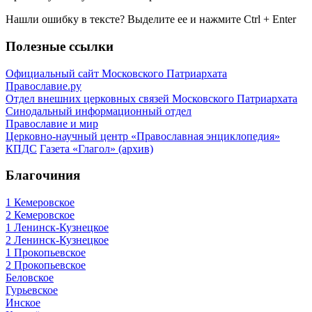
Нашли ошибку в тексте? Выделите ее и нажмите
Ctrl
+
Enter
Полезные ссылки
Официальный сайт Московского Патриархата
Православие.ру
Отдел внешних церковных связей Московского Патриархата
Синодальный информационный отдел
Православие и мир
Церковно-научный центр «Православная энциклопедия»
КПДС
Газета «Глагол» (архив)
Благочиния
1 Кемеровское
2 Кемеровское
1 Ленинск-Кузнецкое
2 Ленинск-Кузнецкое
1 Прокопьевское
2 Прокопьевское
Беловское
Гурьевское
Инское