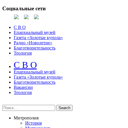
Социальные сети
С В О
Епархиальный музей
Газета «Золотые купола»
Радио «Новолетие»
Благотворительность
Теология
С В О
Епархиальный музeй
Газета «Золотые купола»
Благотворительность
Вакансии
Теология
Митрополия
История