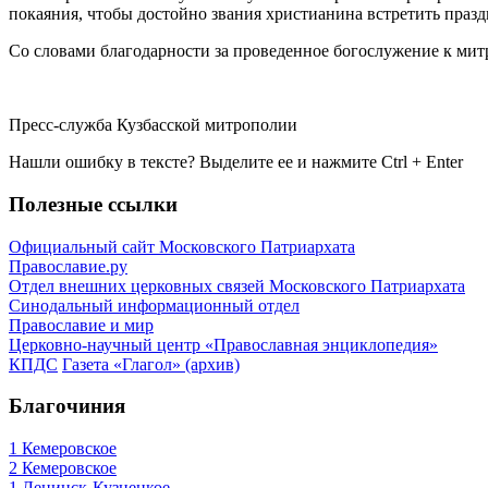
покаяния, чтобы достойно звания христианина встретить праз
Со словами благодарности за проведенное богослужение к мит
Пресс-служба Кузбасской митрополии
Нашли ошибку в тексте? Выделите ее и нажмите
Ctrl
+
Enter
Полезные ссылки
Официальный сайт Московского Патриархата
Православие.ру
Отдел внешних церковных связей Московского Патриархата
Синодальный информационный отдел
Православие и мир
Церковно-научный центр «Православная энциклопедия»
КПДС
Газета «Глагол» (архив)
Благочиния
1 Кемеровское
2 Кемеровское
1 Ленинск-Кузнецкое