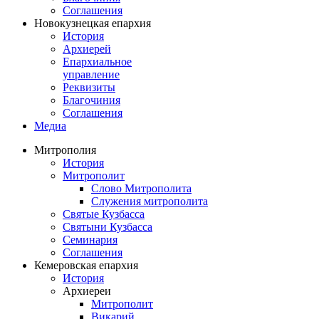
Соглашения
Новокузнецкая епархия
История
Архиерей
Епархиальное
управление
Реквизиты
Благочиния
Соглашения
Медиа
Митрополия
История
Митрополит
Слово Митрополита
Служения митрополита
Святые Кузбасса
Святыни Кузбасса
Семинария
Соглашения
Кемеровская епархия
История
Архиереи
Митрополит
Викарий