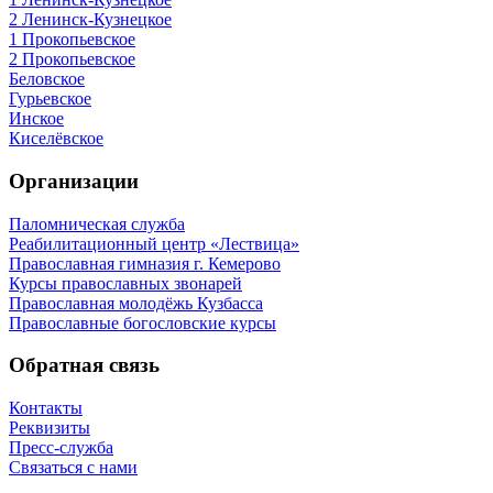
2 Ленинск-Кузнецкое
1 Прокопьевское
2 Прокопьевское
Беловское
Гурьевское
Инское
Киселёвское
Организации
Паломническая служба
Реабилитационный центр «Лествица»
Православная гимназия г. Кемерово
Курсы православных звонарей
Православная молодёжь Кузбасса
Православные богословские курсы
Обратная связь
Контакты
Реквизиты
Пресс-служба
Связаться с нами