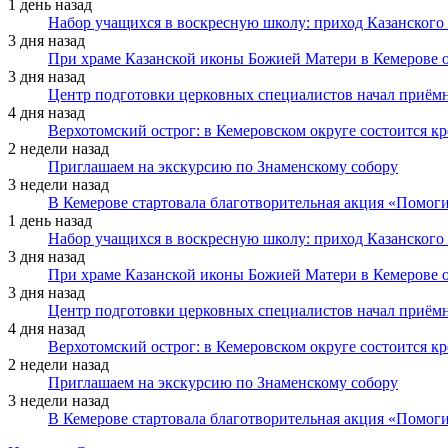
1 день назад
Набор учащихся в воскресную школу: приход Казанского
3 дня назад
При храме Казанской иконы Божией Матери в Кемерове 
3 дня назад
Центр подготовки церковных специалистов начал приё
4 дня назад
Верхотомский острог: в Кемеровском округе состоится к
2 недели назад
Приглашаем на экскурсию по Знаменскому собору
3 недели назад
В Кемерове стартовала благотворительная акция «Помоги
1 день назад
Набор учащихся в воскресную школу: приход Казанского
3 дня назад
При храме Казанской иконы Божией Матери в Кемерове 
3 дня назад
Центр подготовки церковных специалистов начал приё
4 дня назад
Верхотомский острог: в Кемеровском округе состоится к
2 недели назад
Приглашаем на экскурсию по Знаменскому собору
3 недели назад
В Кемерове стартовала благотворительная акция «Помоги