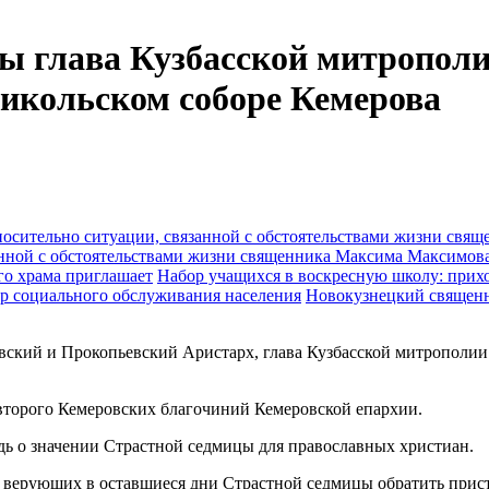
цы глава Кузбасской митропол
икольском соборе Кемерова
анной с обстоятельствами жизни священника Максима Максимов
Набор учащихся в воскресную школу: прихо
Новокузнецкий священн
овский и Прокопьевский Аристарх, глава Кузбасской митропол
второго Кемеровских благочиний Кемеровской епархии.
дь о значении Страстной седмицы для православных христиан.
 верующих в оставшиеся дни Страстной седмицы обратить прист