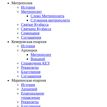
Митрополия
История
Митрополит
Слово Митрополита
Служения митрополита
Святые Кузбасса
Святыни Кузбасса
Семинария
Соглашения
Кемеровская епархия
История
Архиереи
Митрополит
Викарий
Справочник КЕУ
Реквизиты
Благочиния
Соглашения
Мариинская епархия
История
Архиерей
Епархиальное
управление
Реквизиты
Благочиния