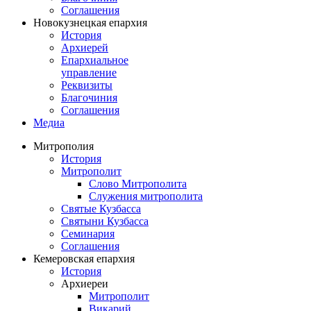
Соглашения
Новокузнецкая епархия
История
Архиерей
Епархиальное
управление
Реквизиты
Благочиния
Соглашения
Медиа
Митрополия
История
Митрополит
Слово Митрополита
Служения митрополита
Святые Кузбасса
Святыни Кузбасса
Семинария
Соглашения
Кемеровская епархия
История
Архиереи
Митрополит
Викарий