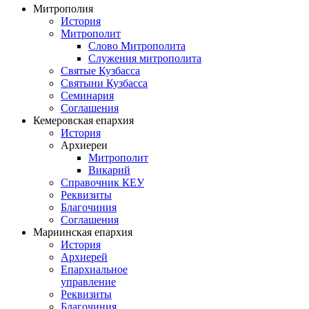
Митрополия
История
Митрополит
Слово Митрополита
Служения митрополита
Святые Кузбасса
Святыни Кузбасса
Семинария
Соглашения
Кемеровская епархия
История
Архиереи
Митрополит
Викарий
Справочник КЕУ
Реквизиты
Благочиния
Соглашения
Мариинская епархия
История
Архиерей
Епархиальное
управление
Реквизиты
Благочиния