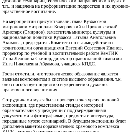
духовной семинарии,теологическим направлениям в вузах и
т.п., и нацелена на профориентацию подростков и их духовно-
нравственное воспитание.
На мероприятии присутствовали: глава Кузбасской
митрополии митрополит Кемеровский и Прокопьевский
Аристарх (Смирнов), заместитель министра культуры и
национальной политики Кузбасса Татьяна Анатольевна
Акимова, председатель Комитета по взаимодействию с
религиозными организациями Евгений Сергеевич Иванов,
проректор по учебной и воспитательной работе КемГИК
Инна Леоновна Скипор, директор православной гимназии
Инга Николаевна Абрамова, учащиеся КПДС.
Гости отметили, что теологическое образование является
важным компонентом в системе высшего образования, т.к.
оно способствует поднятию и укреплению духовно-
нравственного воспитания.
Сотрудниками музея была проведена экскурсия по новой
экспозиции, где представлены стенды с историей
образовательных учреждений с подтверждающими
документами и фотографиями, предметы и литература,
переданные музею семинарией. В будущем экспозиция будет
дополнена макетом образовательно-храмового комплекса
КПДС, который находится в процессе создания.