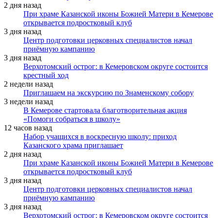
2 дня назад
При храме Казанской иконы Божией Матери в Кемерове
открывается подростковый клуб
3 дня назад
Центр подготовки церковных специалистов начал
приёмную кампанию
3 дня назад
Верхотомский острог: в Кемеровском округе состоится
крестный ход
2 недели назад
Приглашаем на экскурсию по Знаменскому собору
3 недели назад
В Кемерове стартовала благотворительная акция
«Помоги собраться в школу»
12 часов назад
Набор учащихся в воскресную школу: приход
Казанского храма приглашает
2 дня назад
При храме Казанской иконы Божией Матери в Кемерове
открывается подростковый клуб
3 дня назад
Центр подготовки церковных специалистов начал
приёмную кампанию
3 дня назад
Верхотомский острог: в Кемеровском округе состоится