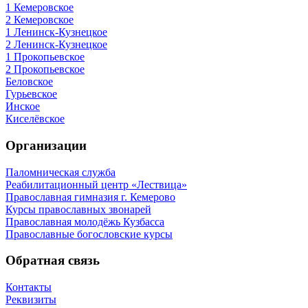
1 Кемеровское
2 Кемеровское
1 Ленинск-Кузнецкое
2 Ленинск-Кузнецкое
1 Прокопьевское
2 Прокопьевское
Беловское
Гурьевское
Инское
Киселёвское
Организации
Паломническая служба
Реабилитационный центр «Лествица»
Православная гимназия г. Кемерово
Курсы православных звонарей
Православная молодёжь Кузбасса
Православные богословские курсы
Обратная связь
Контакты
Реквизиты