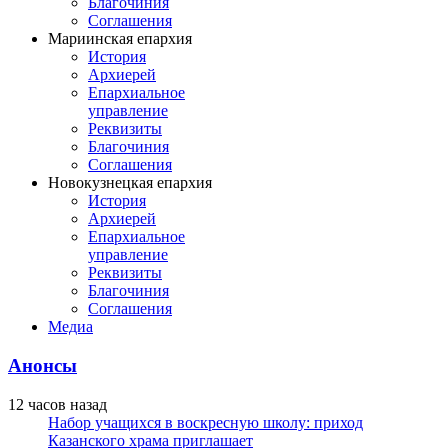
Благочиния
Соглашения
Мариинская епархия
История
Архиерей
Епархиальное
управление
Реквизиты
Благочиния
Соглашения
Новокузнецкая епархия
История
Архиерей
Епархиальное
управление
Реквизиты
Благочиния
Соглашения
Медиа
Анонсы
12 часов назад
Набор учащихся в воскресную школу: приход
Казанского храма приглашает