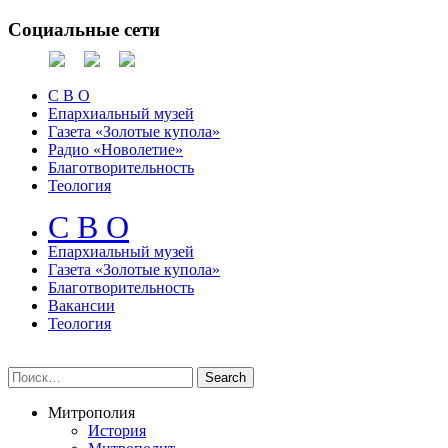
Социальные сети
С В О
Епархиальный музей
Газета «Золотые купола»
Радио «Новолетие»
Благотворительность
Теология
С В О
Епархиальный музeй
Газета «Золотые купола»
Благотворительность
Вакансии
Теология
Митрополия
История