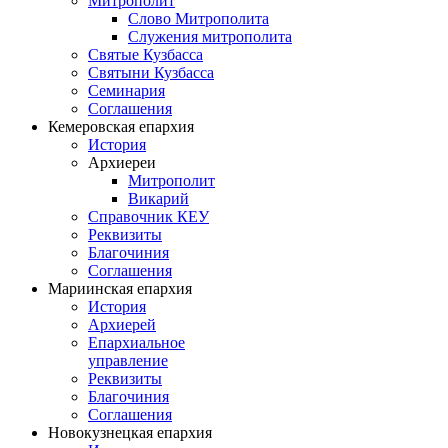
Митрополит
Слово Митрополита
Служения митрополита
Святые Кузбасса
Святыни Кузбасса
Семинария
Соглашения
Кемеровская епархия
История
Архиереи
Митрополит
Викарий
Справочник КЕУ
Реквизиты
Благочиния
Соглашения
Мариинская епархия
История
Архиерей
Епархиальное
управление
Реквизиты
Благочиния
Соглашения
Новокузнецкая епархия