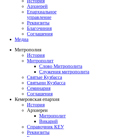
История
Архиерей
Епархиальное
управление
Реквизиты
Благочиния
Соглашения
Медиа
Митрополия
История
Митрополит
Слово Митрополита
Служения митрополита
Святые Кузбасса
Святыни Кузбасса
Семинария
Соглашения
Кемеровская епархия
История
Архиереи
Митрополит
Викарий
Справочник КЕУ
Реквизиты