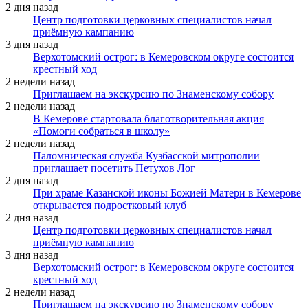
2 дня назад
Центр подготовки церковных специалистов начал
приёмную кампанию
3 дня назад
Верхотомский острог: в Кемеровском округе состоится
крестный ход
2 недели назад
Приглашаем на экскурсию по Знаменскому собору
2 недели назад
В Кемерове стартовала благотворительная акция
«Помоги собраться в школу»
2 недели назад
Паломническая служба Кузбасской митрополии
приглашает посетить Петухов Лог
2 дня назад
При храме Казанской иконы Божией Матери в Кемерове
открывается подростковый клуб
2 дня назад
Центр подготовки церковных специалистов начал
приёмную кампанию
3 дня назад
Верхотомский острог: в Кемеровском округе состоится
крестный ход
2 недели назад
Приглашаем на экскурсию по Знаменскому собору