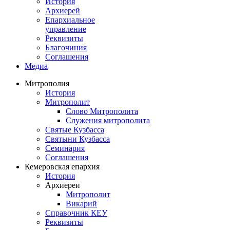
История
Архиерей
Епархиальное
управление
Реквизиты
Благочиния
Соглашения
Медиа
Митрополия
История
Митрополит
Слово Митрополита
Служения митрополита
Святые Кузбасса
Святыни Кузбасса
Семинария
Соглашения
Кемеровская епархия
История
Архиереи
Митрополит
Викарий
Справочник КЕУ
Реквизиты