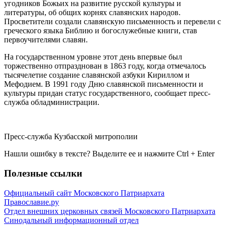
угодников Божьих на развитие русской культуры и
литературы, об общих корнях славянских народов.
Просветители создали славянскую письменность и перевели с
греческого языка Библию и богослужебные книги, став
первоучителями славян.
На государственном уровне этот день впервые был
торжественно отпразднован в 1863 году, когда отмечалось
тысячелетие создание славянской азбуки Кириллом и
Мефодием. В 1991 году Дню славянской письменности и
культуры придан статус государственного, сообщает пресс-
служба обладминистрации.
Пресс-служба Кузбасской митрополии
Нашли ошибку в тексте? Выделите ее и нажмите
Ctrl
+
Enter
Полезные ссылки
Официальный сайт Московского Патриархата
Православие.ру
Отдел внешних церковных связей Московского Патриархата
Синодальный информационный отдел