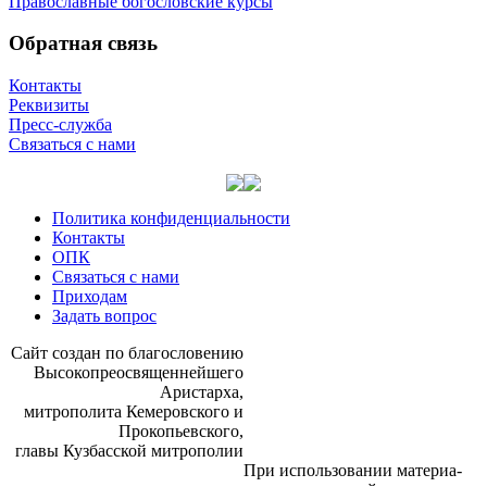
Православные богословские курсы
Обратная связь
Контакты
Реквизиты
Пресс-служба
Связаться с нами
Политика конфиденциальности
Контакты
ОПК
Связаться с нами
Приходам
Задать вопрос
Сайт со­здан по бла­го­сло­ве­нию
Вы­со­ко­прео­свя­щен­ней­ше­го
Ари­стар­ха,
мит­ро­по­ли­та Ке­ме­ров­ско­го и
Про­ко­пьев­ско­го,
гла­вы Куз­бас­ской мит­ро­по­лии
При ис­поль­зо­ва­нии ма­те­ри­а­