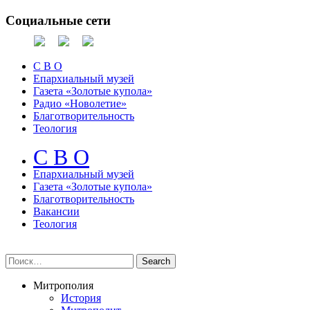
Социальные сети
С В О
Епархиальный музей
Газета «Золотые купола»
Радио «Новолетие»
Благотворительность
Теология
С В О
Епархиальный музeй
Газета «Золотые купола»
Благотворительность
Вакансии
Теология
Митрополия
История