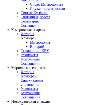
Митрополит
Слово Митрополита
Служения митрополита
Святые Кузбасса
Святыни Кузбасса
Семинария
Соглашения
Кемеровская епархия
История
Архиереи
Митрополит
Викарий
Справочник КЕУ
Реквизиты
Благочиния
Соглашения
Мариинская епархия
История
Архиерей
Епархиальное
управление
Реквизиты
Благочиния
Соглашения
Новокузнецкая епархия