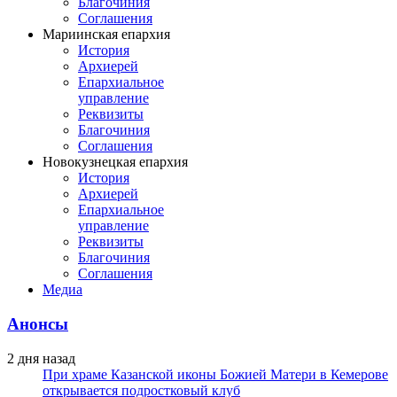
Благочиния
Соглашения
Мариинская епархия
История
Архиерей
Епархиальное
управление
Реквизиты
Благочиния
Соглашения
Новокузнецкая епархия
История
Архиерей
Епархиальное
управление
Реквизиты
Благочиния
Соглашения
Медиа
Анонсы
2 дня назад
При храме Казанской иконы Божией Матери в Кемерове
открывается подростковый клуб