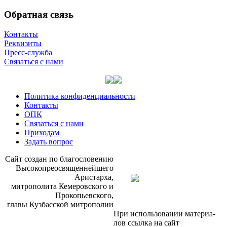
Обратная связь
Контакты
Реквизиты
Пресс-служба
Связаться с нами
Политика конфиденциальности
Контакты
ОПК
Связаться с нами
Приходам
Задать вопрос
Сайт со­здан по бла­го­сло­ве­нию
Вы­со­ко­прео­свя­щен­ней­ше­го
Ари­стар­ха,
мит­ро­по­ли­та Ке­ме­ров­ско­го и
Про­ко­пьев­ско­го,
гла­вы Куз­бас­ской мит­ро­по­лии
При ис­поль­зо­ва­нии ма­те­ри­а­
лов ссыл­ка на сайт