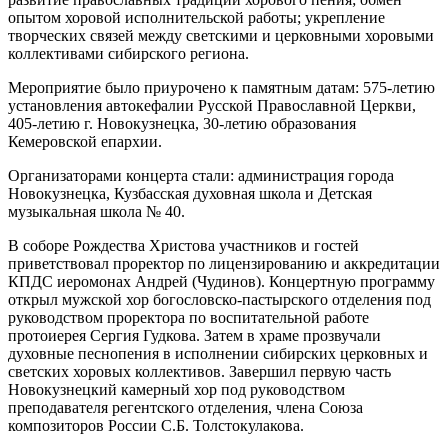
опытом хоровой исполнительской работы; укрепление
творческих связей между светскими и церковными хоровыми
коллективами сибирского региона.
Мероприятие было приурочено к памятным датам: 575-летию
установления автокефалии Русской Православной Церкви,
405-летию г. Новокузнецка, 30-летию образования
Кемеровской епархии.
Организаторами концерта стали: администрация города
Новокузнецка, Кузбасская духовная школа и Детская
музыкальная школа № 40.
В соборе Рождества Христова участников и гостей
приветствовал проректор по лицензированию и аккредитации
КПДС иеромонах Андрей (Чудинов). Концертную программу
открыл мужской хор богословско-пастырского отделения под
руководством проректора по воспитательной работе
протоиерея Сергия Гудкова. Затем в храме прозвучали
духовные песнопения в исполнении сибирских церковных и
светских хоровых коллективов. Завершил первую часть
Новокузнецкий камерный хор под руководством
преподавателя регентского отделения, члена Союза
композиторов России С.Б. Толстокулакова.