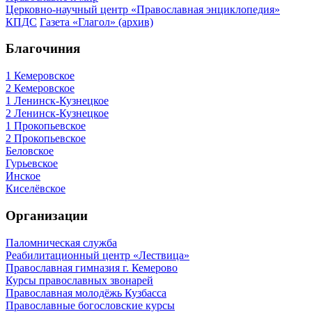
Церковно-научный центр «Православная энциклопедия»
КПДС
Газета «Глагол» (архив)
Благочиния
1 Кемеровское
2 Кемеровское
1 Ленинск-Кузнецкое
2 Ленинск-Кузнецкое
1 Прокопьевское
2 Прокопьевское
Беловское
Гурьевское
Инское
Киселёвское
Организации
Паломническая служба
Реабилитационный центр «Лествица»
Православная гимназия г. Кемерово
Курсы православных звонарей
Православная молодёжь Кузбасса
Православные богословские курсы