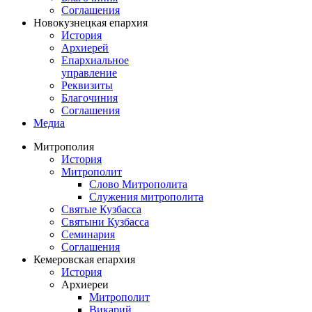
Соглашения
Новокузнецкая епархия
История
Архиерей
Епархиальное
управление
Реквизиты
Благочиния
Соглашения
Медиа
Митрополия
История
Митрополит
Слово Митрополита
Служения митрополита
Святые Кузбасса
Святыни Кузбасса
Семинария
Соглашения
Кемеровская епархия
История
Архиереи
Митрополит
Викарий