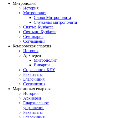
Митрополия
История
Митрополит
Слово Митрополита
Служения митрополита
Святые Кузбасса
Святыни Кузбасса
Семинария
Соглашения
Кемеровская епархия
История
Архиереи
Митрополит
Викарий
Справочник КЕУ
Реквизиты
Благочиния
Соглашения
Мариинская епархия
История
Архиерей
Епархиальное
управление
Реквизиты
Благочиния