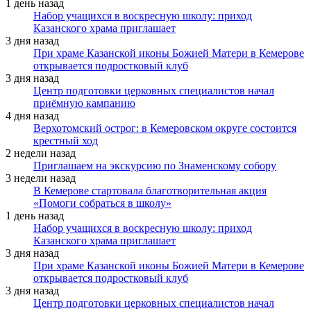
1 день назад
Набор учащихся в воскресную школу: приход
Казанского храма приглашает
3 дня назад
При храме Казанской иконы Божией Матери в Кемерове
открывается подростковый клуб
3 дня назад
Центр подготовки церковных специалистов начал
приёмную кампанию
4 дня назад
Верхотомский острог: в Кемеровском округе состоится
крестный ход
2 недели назад
Приглашаем на экскурсию по Знаменскому собору
3 недели назад
В Кемерове стартовала благотворительная акция
«Помоги собраться в школу»
1 день назад
Набор учащихся в воскресную школу: приход
Казанского храма приглашает
3 дня назад
При храме Казанской иконы Божией Матери в Кемерове
открывается подростковый клуб
3 дня назад
Центр подготовки церковных специалистов начал