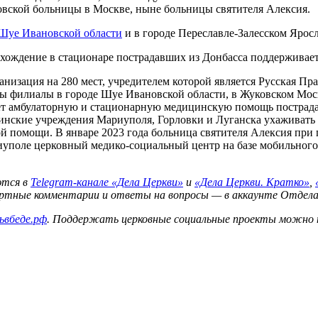
овской больницы в Москве, ныне больницы святителя Алексия.
 Шуе Ивановской области
и в городе Переславле-Залесском Яросл
хождение в стационаре пострадавших из Донбасса поддерживает
изация на 280 мест, учредителем которой является Русская Пра
ы филиалы в городе Шуе Ивановской области, в Жуковском Моск
вает амбулаторную и стационарную медицинскую помощь постра
цинские учреждения Мариуполя, Горловки и Луганска ухаживат
ой помощи. В январе 2023 года больница святителя Алексия при
уполе церковный медико-социальный центр на базе мобильного 
ются в
Telegram-канале «Дела Церкви»
и
«Дела Церкви. Кратко»
,
ертные комментарии и ответы на вопросы — в аккаунте Отдел
ьвбеде.рф
. Поддержать церковные социальные проекты можно 