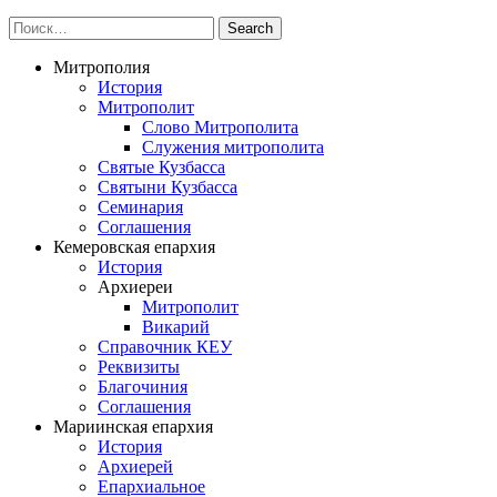
Митрополия
История
Митрополит
Слово Митрополита
Служения митрополита
Святые Кузбасса
Святыни Кузбасса
Семинария
Соглашения
Кемеровская епархия
История
Архиереи
Митрополит
Викарий
Справочник КЕУ
Реквизиты
Благочиния
Соглашения
Мариинская епархия
История
Архиерей
Епархиальное