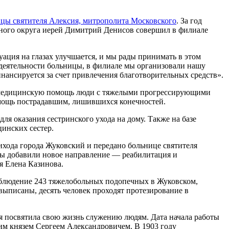
цы святителя Алексия, митрополита Московского
. За год
вного округа иерей Димитрий Денисов совершил в филиале
ация на глазах улучшается, и мы рады принимать в этом
 деятельности больницы, в филиале мы организовали нашу
ансируется за счет привлечения благотворительных средств».
ют медицинскую помощь люди с тяжелыми прогрессирующими
омощь пострадавшим, лишившихся конечностей.
 оказания сестринского ухода на дому. Также на базе
инских сестер.
ихода города Жуковский и передано больнице святителя
мы добавили новое направление — реабилитация и
я Елена Казинова.
наблюдение 243 тяжелобольных подопечных в Жуковском,
ыписаны, десять человек проходят протезирование в
я посвятила свою жизнь служению людям. Дата начала работы
иким князем Сергеем Александровичем. В 1903 году