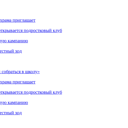
 храма приглашает
открывается подростковый клуб
мную кампанию
рестный ход
 собраться в школу»
 храма приглашает
открывается подростковый клуб
мную кампанию
рестный ход