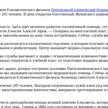
ском Елизаветинского филиала
Центральной клинической больни
е 205 человек. В день открытия благочинный Жуковского церко
ласти. Здесь идет активное развитие паллиативной помощи, ситу
ителя Алексия Алексей Заров. — Опираясь на многолетний опыт
тяжелобольным на дому очень востребована. Сейчас служба фин
 нем располагается паллиативное отделение, в котором получа
ования и реабилитации. Центр оказывает медико-социальную п
и службы выезжают к людям с ограниченными возможностями для
льных пациентов и учебный класс по подготовке младших медиц
ил здание, которое построено усилиями Пантелеимоновского пр
ачала мы оказываем паллиативную медицинскую помощь. Сейчас 
оводитель Елизаветинского филиала больницы святителя Алекси
лечение 205 человек. Выездная патронажная служба взяла под 
с ампутированными конечностями завершили протезирование и в
 честь преподобномученицы великой княгини Елисаветы, котора
в этот день, 3 июня, в 1884 году состоялось ее венчание с вел