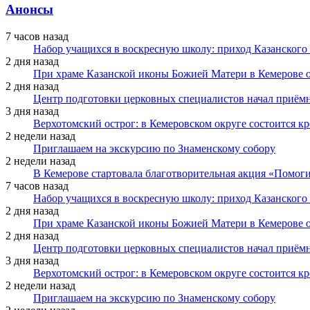
Анонсы
7 часов назад
Набор учащихся в воскресную школу: приход Казанского
2 дня назад
При храме Казанской иконы Божией Матери в Кемерове 
2 дня назад
Центр подготовки церковных специалистов начал приё
3 дня назад
Верхотомский острог: в Кемеровском округе состоится к
2 недели назад
Приглашаем на экскурсию по Знаменскому собору
2 недели назад
В Кемерове стартовала благотворительная акция «Помоги
7 часов назад
Набор учащихся в воскресную школу: приход Казанского
2 дня назад
При храме Казанской иконы Божией Матери в Кемерове 
2 дня назад
Центр подготовки церковных специалистов начал приё
3 дня назад
Верхотомский острог: в Кемеровском округе состоится к
2 недели назад
Приглашаем на экскурсию по Знаменскому собору