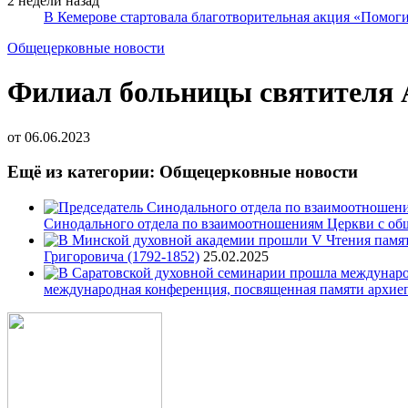
2 недели назад
В Кемерове стартовала благотворительная акция «Помоги
Общецерковные новости
Филиал больницы святителя 
от
06.06.2023
Ещё из категории: Общецерковные новости
Синодального отдела по взаимоотношениям Церкви с об
Григоровича (1792-1852)
25.02.2025
международная конференция, посвященная памяти архие