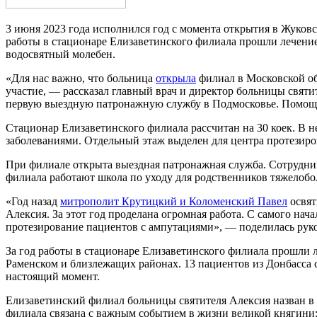
3 июня 2023 года исполнился год с момента открытия в Жуков
работы в стационаре Елизаветинского филиала прошли лечени
водосвятный молебен.
«Для нас важно, что больница
открыла
филиал в Московской об
участие, — рассказал главный врач и директор больницы свят
первую выездную патронажную службу в Подмосковье. Помощь 
Стационар Елизаветинского филиала рассчитан на 30 коек. В
заболеваниями. Отдельный этаж выделен для центра протезир
При филиале открыта выездная патронажная служба. Сотрудник
филиала работают школа по уходу для родственников тяжелобо
«Год назад
митрополит Крутицкий и Коломенский Павел
освят
Алексия. За этот год проделана огромная работа. С самого н
протезирование пациентов с ампутациями», — поделилась рук
За год работы в стационаре Елизаветинского филиала прошли 
Раменском и близлежащих районах. 13 пациентов из Донбасса 
настоящий момент.
Елизаветинский филиал больницы святителя Алексия назван в
филиала связана с важным событием в жизни великой княгини: 