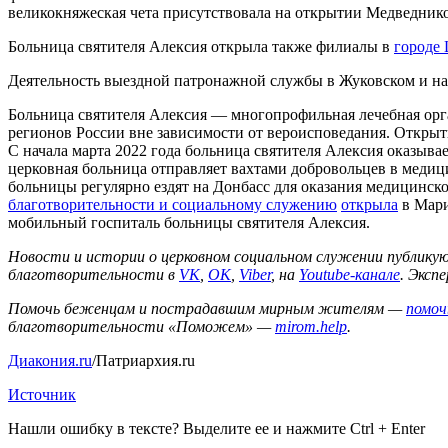
великокняжеская чета присутствовала на открытии Медведник
Больница святителя Алексия открыла также филиалы в
городе
Деятельность выездной патронажной службы в Жуковском и на
Больница святителя Алексия — многопрофильная лечебная орган
регионов России вне зависимости от вероисповедания. Открыт
С начала марта 2022 года больница святителя Алексия оказы
церковная больница отправляет вахтами добровольцев в меди
больницы регулярно ездят на Донбасс для оказания медицинск
благотворительности и социальному служению
открыла
в Мари
мобильный госпиталь больницы святителя Алексия.
Новости и истории о церковном социальном служении публику
благотворительности в
VK
,
ОК
,
Viber
, на
Youtube-канале
. Эксп
Помочь беженцам и пострадавшим мирным жителям —
помоч
благотворительности «Поможем» —
mirom.help
.
Диакония.ru
/Патриархия.ru
Источник
Нашли ошибку в тексте? Выделите ее и нажмите
Ctrl
+
Enter