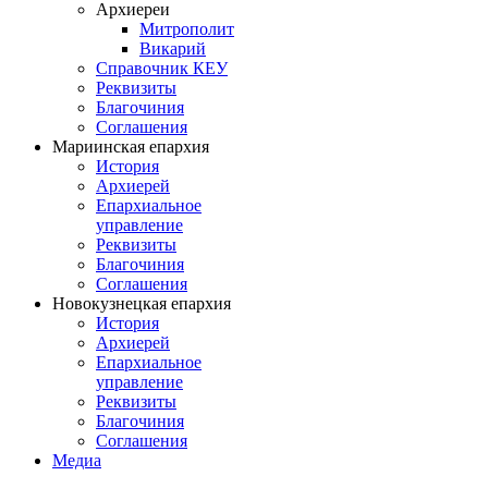
Архиереи
Митрополит
Викарий
Справочник КЕУ
Реквизиты
Благочиния
Соглашения
Мариинская епархия
История
Архиерей
Епархиальное
управление
Реквизиты
Благочиния
Соглашения
Новокузнецкая епархия
История
Архиерей
Епархиальное
управление
Реквизиты
Благочиния
Соглашения
Медиа