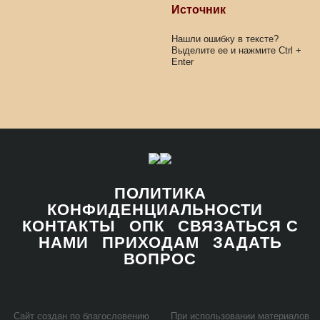
Источник
Нашли ошибку в тексте?
Выделите ее и нажмите
Ctrl
+
Enter
ПОЛИТИКА
КОНФИДЕНЦИАЛЬНОСТИ
КОНТАКТЫ
ОПК
СВЯЗАТЬСЯ С
НАМИ
ПРИХОДАМ
ЗАДАТЬ
ВОПРОС
Сайт со­здан по бла­го­сло­ве­нию
При ис­поль­зо­ва­нии ма­те­ри­а­лов