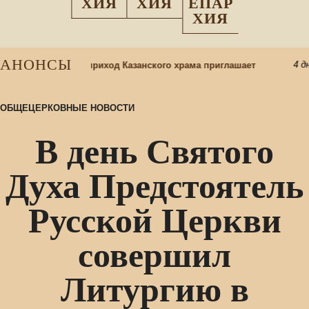
ХИЯ
ХИЯ
ЕПАР
ХИЯ
АНОНСЫ
4 дня
скресную школу: приход Казанского храма приглашает
ОБЩЕЦЕРКОВНЫЕ НОВОСТИ
В день Святого
Духа Предстоятель
Русской Церкви
совершил
Литургию в