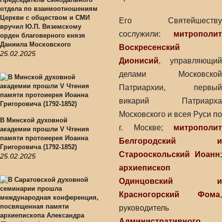
отдела по взаимоотношениям
Церкви с обществом и СМИ
Его Святейшеству
вручил Ю.П. Вяземскому
сослужили:
митрополит
орден благоверного князя
Даниила Московского
Воскресенский
25.02.2025
Дионисий
, управляющий
делами Московской
Патриархии, первый
викарий Патриарха
Московского и всея Руси по
В Минской духовной
г. Москве;
митрополит
академии прошли V Чтения
памяти протоиерея Иоанна
Белгородский и
Григоровича (1792-1852)
Старооскольский Иоанн
;
25.02.2025
архиепископ
Одинцовский и
Красногорский Фома
,
руководитель
Административного