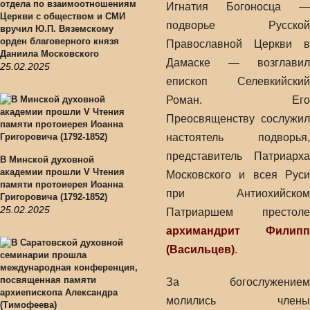
отдела по взаимоотношениям
Игнатия Богоносца —
Церкви с обществом и СМИ
подворье Русской
вручил Ю.П. Вяземскому
орден благоверного князя
Православной Церкви в
Даниила Московского
Дамаске — возглавил
25.02.2025
епископ Селевкийский
Роман. Его
Преосвященству сослужил
настоятель подворья,
представитель Патриарха
В Минской духовной
академии прошли V Чтения
Московского и всея Руси
памяти протоиерея Иоанна
при Антиохийском
Григоровича (1792-1852)
25.02.2025
Патриаршем престоле
архимандрит Филипп
(Васильцев)
.
За богослужением
молились члены