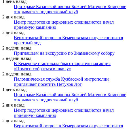
1 день назад
При храме Казанской иконы Божией Матери в Кемерове
открывается подростковый клуб
2 дня назад
Центр подготовки церковных специалистов начал
приёмную кампанию
2 дня назад
Верхотомский острог: в Кемеровском округе состоится
крестный ход
2 недели назад
Приглашаем на экскурсию по Знаменскому собору
2 недели назад
В Кемерове стартовала благотворительная акция
«Помоги собраться в школу»
2 недели назад
Паломническая служба Кузбасской митрополии
приглашает посетить Петухов Лог
1 день назад
При храме Казанской иконы Божией Матери в Кемерове
открывается подростковый клуб
2 дня назад
Центр подготовки церковных специалистов начал
приёмную кампанию
2 дня назад
Верхотомский острог: в Кемеровском округе состоится