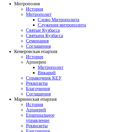
Митрополия
История
Митрополит
Слово Митрополита
Служения митрополита
Святые Кузбасса
Святыни Кузбасса
Семинария
Соглашения
Кемеровская епархия
История
Архиереи
Митрополит
Викарий
Справочник КЕУ
Реквизиты
Благочиния
Соглашения
Мариинская епархия
История
Архиерей
Епархиальное
управление
Реквизиты
Благочиния