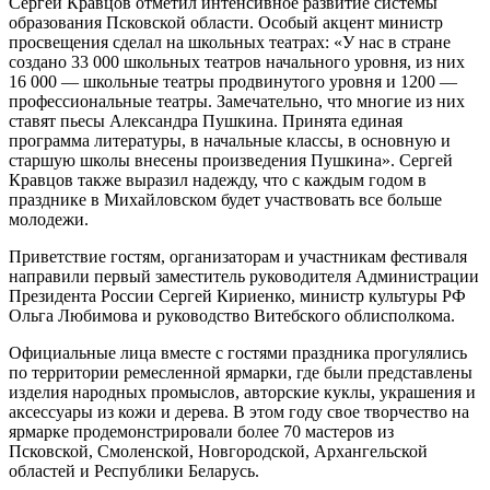
Сергей Кравцов отметил интенсивное развитие системы
образования Псковской области. Особый акцент министр
просвещения сделал на школьных театрах: «У нас в стране
создано 33 000 школьных театров начального уровня, из них
16 000 — школьные театры продвинутого уровня и 1200 —
профессиональные театры. Замечательно, что многие из них
ставят пьесы Александра Пушкина. Принята единая
программа литературы, в начальные классы, в основную и
старшую школы внесены произведения Пушкина». Сергей
Кравцов также выразил надежду, что с каждым годом в
празднике в Михайловском будет участвовать все больше
молодежи.
Приветствие гостям, организаторам и участникам фестиваля
направили первый заместитель руководителя Администрации
Президента России Сергей Кириенко, министр культуры РФ
Ольга Любимова и руководство Витебского облисполкома.
Официальные лица вместе с гостями праздника прогулялись
по территории ремесленной ярмарки, где были представлены
изделия народных промыслов, авторские куклы, украшения и
аксессуары из кожи и дерева. В этом году свое творчество на
ярмарке продемонстрировали более 70 мастеров из
Псковской, Смоленской, Новгородской, Архангельской
областей и Республики Беларусь.