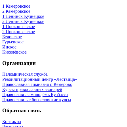
1 Кемеровское
2 Кемеровское
1 Ленинск-Кузнецкое
2 Ленинск-Кузнецкое
1 Прокопьевское
2 Прокопьевское
Беловское
Гурьевское
Инское
Киселёвское
Организации
Паломническая служба
Реабилитационный центр «Лествица»
Православная гимназия г. Кемерово
Курсы православных звонарей
Православная молодёжь Кузбасса
Православные богословские курсы
Обратная связь
Контакты
Реквизиты