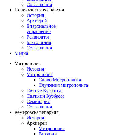
Соглашения
Новокузнецкая епархия
История
Архиерей
Епархиальное
управление
Реквизиты
Благочиния
Соглашения
Медиа
Митрополия
История
Митрополит
Слово Митрополита
Служения митрополита
Святые Кузбасса
Святыни Кузбасса
Семинария
Соглашения
Кемеровская епархия
История
Архиереи
Митрополит
Викарий