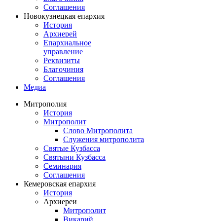
Соглашения
Новокузнецкая епархия
История
Архиерей
Епархиальное
управление
Реквизиты
Благочиния
Соглашения
Медиа
Митрополия
История
Митрополит
Слово Митрополита
Служения митрополита
Святые Кузбасса
Святыни Кузбасса
Семинария
Соглашения
Кемеровская епархия
История
Архиереи
Митрополит
Викарий