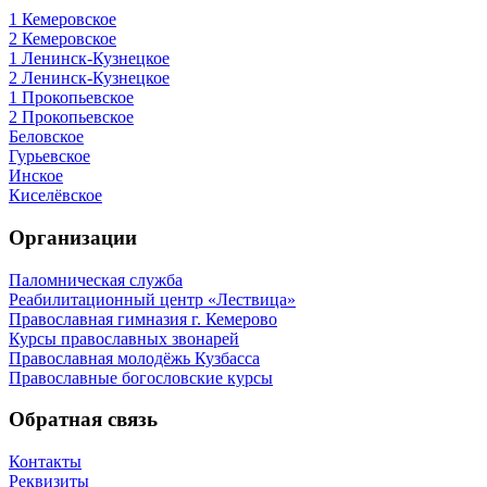
1 Кемеровское
2 Кемеровское
1 Ленинск-Кузнецкое
2 Ленинск-Кузнецкое
1 Прокопьевское
2 Прокопьевское
Беловское
Гурьевское
Инское
Киселёвское
Организации
Паломническая служба
Реабилитационный центр «Лествица»
Православная гимназия г. Кемерово
Курсы православных звонарей
Православная молодёжь Кузбасса
Православные богословские курсы
Обратная связь
Контакты
Реквизиты