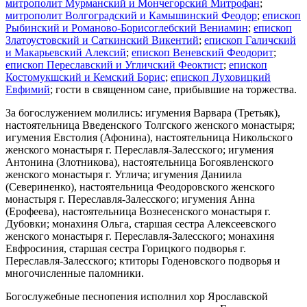
митрополит Мурманский и Мончегорский Митрофан
;
митрополит Волгоградский и Камышинский Феодор
;
епископ
Рыбинский и Романово-Борисоглебский Вениамин
;
епископ
Златоустовский и Саткинский Викентий
;
епископ Галичский
и Макарьевский Алексий
;
епископ Веневский Феодорит
;
епископ Переславский и Угличский Феоктист
;
епископ
Костомукшский и Кемский Борис
;
епископ Луховицкий
Евфимий
; гости в священном сане, прибывшие на торжества.
За богослужением молились: игумения Варвара (Третьяк),
настоятельница Введенского Толгского женского монастыря;
игумения Евстолия (Афонина), настоятельница Никольского
женского монастыря г. Переславля-Залесского; игумения
Антонина (Злотникова), настоятельница Богоявленского
женского монастыря г. Углича; игумения Даниила
(Севериненко), настоятельница Феодоровского женского
монастыря г. Переславля-Залесского; игумения Анна
(Ерофеева), настоятельница Вознесенского монастыря г.
Дубовки; монахиня Ольга, старшая сестра Алексеевского
женского монастыря г. Переславля-Залесского; монахиня
Евфросиния, старшая сестра Горицкого подворья г.
Переславля-Залесского; ктиторы Годеновского подворья и
многочисленные паломники.
Богослужебные песнопения исполнил хор Ярославской