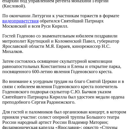
епархии под управлением регента монахини Георгии
(Кисловой).
По окончании Литургии к участникам торжеств в формате
видеоприветствия
обратился Святейший Патриарх
Московский и всея Руси Кирилл.
Гостей Годеново со знаменательным юбилеем поздравили
митрополит Крутицкий и Коломенский Павел, губернатор
Ярославской области М.Я. Евраев, кинорежиссер Н.С.
Михалков.
Затем состоялось освящение скульптурной композиции
равноапостольных Константина и Елены и открытие парка,
посвященного 600-летию явления Годеновского креста.
Во внимание к усердным трудам на благо Святой Церкви и в
связи с юбилеем явления Годеновского креста попечитель
Годеновского подворья скульптор С.Ю. Бычков указом
Святейшего Патриарха Кирилла был удостоен медали ордена
преподобного Сергия Радонежского.
Для гостей и паломников был организован концерт, в котором
приняли участие: солист оперной труппы Большого театра
России народный артист России Владимир Маторин;
филармоническая капелла «Ярославия»; оркестр «Струны