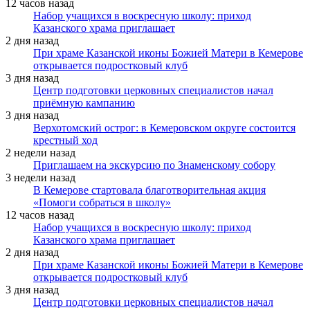
12 часов назад
Набор учащихся в воскресную школу: приход
Казанского храма приглашает
2 дня назад
При храме Казанской иконы Божией Матери в Кемерове
открывается подростковый клуб
3 дня назад
Центр подготовки церковных специалистов начал
приёмную кампанию
3 дня назад
Верхотомский острог: в Кемеровском округе состоится
крестный ход
2 недели назад
Приглашаем на экскурсию по Знаменскому собору
3 недели назад
В Кемерове стартовала благотворительная акция
«Помоги собраться в школу»
12 часов назад
Набор учащихся в воскресную школу: приход
Казанского храма приглашает
2 дня назад
При храме Казанской иконы Божией Матери в Кемерове
открывается подростковый клуб
3 дня назад
Центр подготовки церковных специалистов начал