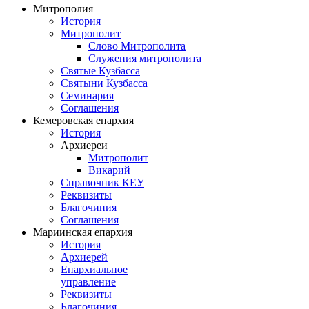
Митрополия
История
Митрополит
Слово Митрополита
Служения митрополита
Святые Кузбасса
Святыни Кузбасса
Семинария
Соглашения
Кемеровская епархия
История
Архиереи
Митрополит
Викарий
Справочник КЕУ
Реквизиты
Благочиния
Соглашения
Мариинская епархия
История
Архиерей
Епархиальное
управление
Реквизиты
Благочиния