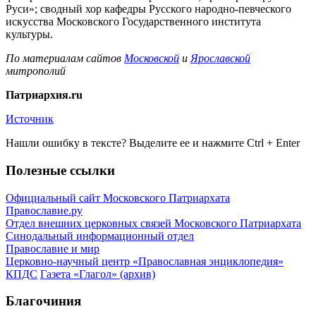
Руси»; сводный хор кафедры Русского народно-певческого
искусства Московского Государственного института
культуры.
По материалам сайтов
Московской
и
Ярославской
митрополий
Патриархия.ru
Источник
Нашли ошибку в тексте? Выделите ее и нажмите
Ctrl
+
Enter
Полезные ссылки
Официальный сайт Московского Патриархата
Православие.ру
Отдел внешних церковных связей Московского Патриархата
Синодальный информационный отдел
Православие и мир
Церковно-научный центр «Православная энциклопедия»
КПДС
Газета «Глагол» (архив)
Благочиния