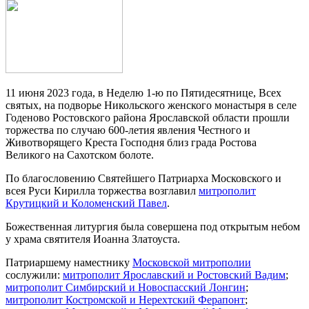
11 июня 2023 года, в Неделю 1-ю по Пятидесятнице, Всех
святых, на подворье Никольского женского монастыря в селе
Годеново Ростовского района Ярославской области прошли
торжества по случаю 600-летия явления Честного и
Животворящего Креста Господня близ града Ростова
Великого на Сахотском болоте.
По благословению Святейшего Патриарха Московского и
всея Руси Кирилла торжества возглавил
митрополит
Крутицкий и Коломенский Павел
.
Божественная литургия была совершена под открытым небом
у храма святителя Иоанна Златоуста.
Патриаршему наместнику
Московской митрополии
сослужили:
митрополит Ярославский и Ростовский Вадим
;
митрополит Симбирский и Новоспасский Лонгин
;
митрополит Костромской и Нерехтский Ферапонт
;