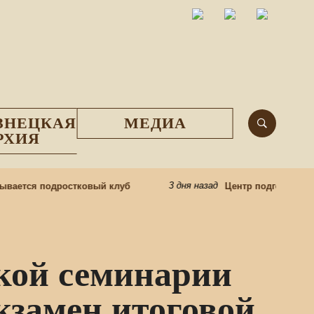
ЗНЕЦКАЯ
МЕДИА
РХИЯ
3 дня назад
ся подростковый клуб
Центр подготовки церков
ской семинарии
замен итоговой