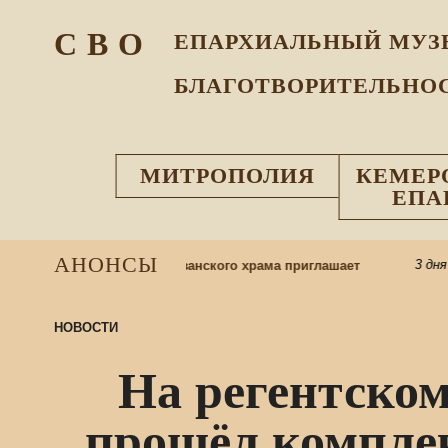
С В О
ЕПАРХИАЛЬНЫЙ МУЗ
БЛАГОТВОРИТЕЛЬНО
МИТРОПОЛИЯ
КЕМЕР
ЕПА
АНОНСЫ
3 дня назад
ую школу: приход Казанского храма приглашает
НОВОСТИ
На регентском
прошёл компле