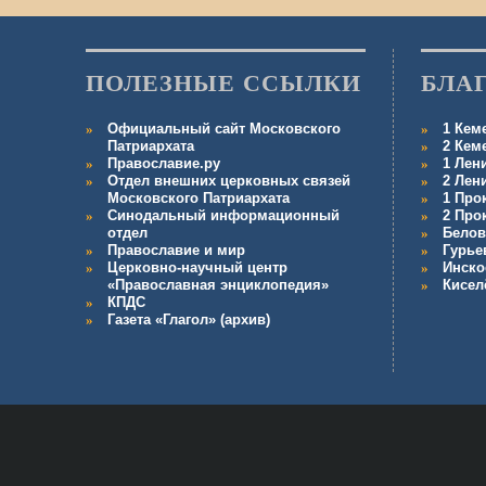
ПОЛЕЗНЫЕ ССЫЛКИ
БЛА
Официальный сайт Московского
1 Кем
Патриархата
2 Кем
Православие.ру
1 Лен
Отдел внешних церковных связей
2 Лен
Московского Патриархата
1 Про
Синодальный информационный
2 Про
отдел
Белов
Православие и мир
Гурье
Церковно-научный центр
Инско
«Православная энциклопедия»
Кисел
КПДС
Газета «Глагол» (архив)