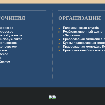
ГОЧИНИЯ
ОРГАНИЗАЦИИ
еровское
Паломническая служба
еровское
Реабилитационный центр
инск-Кузнецкое
«Лествица»
инск-Кузнецкое
Православная гимназия г.
копьевское
Курсы православных звон
копьевское
Православная молодёжь К
ское
Православные богословск
вское
е
ёвское