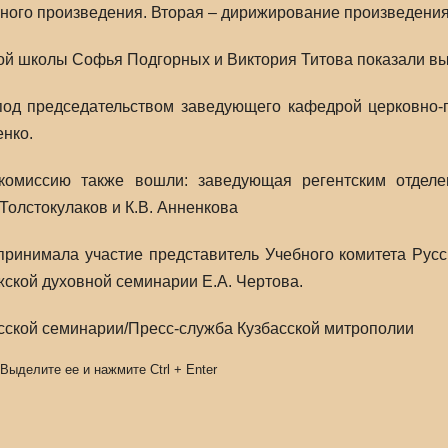
ного произведения. Вторая – дирижирование произведения
й школы Софья Подгорных и Виктория Титова показали выс
под председательством заведующего кафедрой церковно-п
нко.
комиссию также вошли: заведующая регентским отделен
Толстокулаков и К.В. Анненкова
принимала участие представитель Учебного комитета Рус
ской духовной семинарии Е.А. Чертова.
сской семинарии/Пресс-служба Кузбасской митрополии
 Выделите ее и нажмите
Ctrl
+
Enter