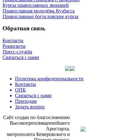
Курсы православных звонарей
Православная молодёжь Кузбасса
Православные богословские курсы
Обратная связь
Контакты
Реквизиты
Пресс-служба
Связаться с нами
Политика конфиденциальности
Контакты
ОПК
Связаться с нами
Приходам
Задать вопрос
Сайт со­здан по бла­го­сло­ве­нию
Вы­со­ко­прео­свя­щен­ней­ше­го
Ари­стар­ха,
мит­ро­по­ли­та Ке­ме­ров­ско­го и
Про­ко­пьев­ско­го,