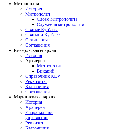
Митрополия
История
Митрополит
Слово Митрополита
Служения митрополита
Святые Кузбасса
Святыни Кузбасса
Семинария
Соглашения
Кемеровская епархия
История
Архиереи
Митрополит
Викарий
Справочник КЕУ
Реквизиты
Благочиния
Соглашения
Мариинская епархия
История
Архиерей
Епархиальное
управление
Реквизиты
Благочиния