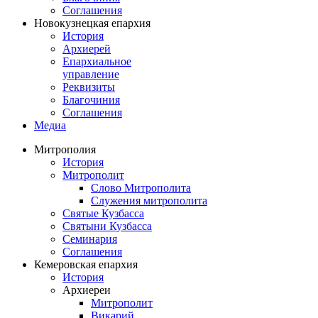
Соглашения
Новокузнецкая епархия
История
Архиерей
Епархиальное
управление
Реквизиты
Благочиния
Соглашения
Медиа
Митрополия
История
Митрополит
Слово Митрополита
Служения митрополита
Святые Кузбасса
Святыни Кузбасса
Семинария
Соглашения
Кемеровская епархия
История
Архиереи
Митрополит
Викарий