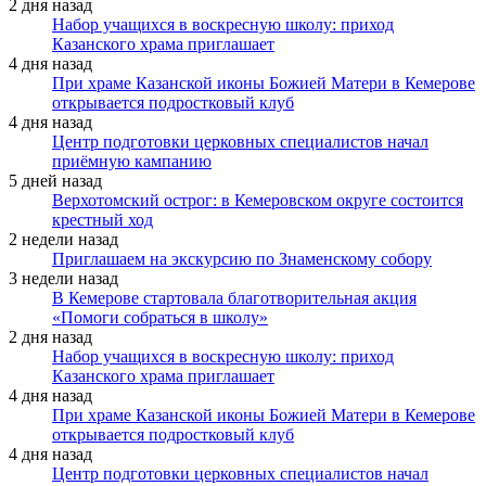
2 дня назад
Набор учащихся в воскресную школу: приход
Казанского храма приглашает
4 дня назад
При храме Казанской иконы Божией Матери в Кемерове
открывается подростковый клуб
4 дня назад
Центр подготовки церковных специалистов начал
приёмную кампанию
5 дней назад
Верхотомский острог: в Кемеровском округе состоится
крестный ход
2 недели назад
Приглашаем на экскурсию по Знаменскому собору
3 недели назад
В Кемерове стартовала благотворительная акция
«Помоги собраться в школу»
2 дня назад
Набор учащихся в воскресную школу: приход
Казанского храма приглашает
4 дня назад
При храме Казанской иконы Божией Матери в Кемерове
открывается подростковый клуб
4 дня назад
Центр подготовки церковных специалистов начал