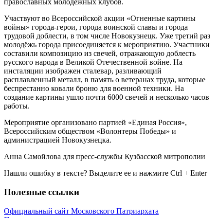
православных молодёжных клубов.
Участвуют во Всероссийской акции «Огненные картины
войны» города-герои, города воинской славы и города
трудовой доблести, в том числе Новокузнецк. Уже третий раз
молодёжь города присоединяется к мероприятию. Участники
составили композицию из свечей, отражающую доблесть
русского народа в Великой Отечественной войне. На
инсталяции изображен сталевар, разливающий
расплавленный металл, в память о ветеранах труда, которые
беспрестанно ковали броню для военной техники. На
создание картины ушло почти 6000 свечей и несколько часов
работы.
Мероприятие организовано партией «Единая Россия»,
Всероссийским обществом «Волонтеры Победы» и
администрацией Новокузнецка.
Анна Самойлова для пресс-службы Кузбасской митрополии
Нашли ошибку в тексте? Выделите ее и нажмите
Ctrl
+
Enter
Полезные ссылки
Официальный сайт Московского Патриархата