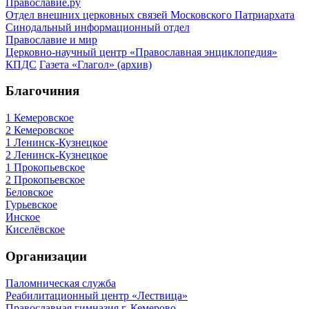
Православие.ру
Отдел внешних церковных связей Московского Патриархата
Синодальный информационный отдел
Православие и мир
Церковно-научный центр «Православная энциклопедия»
КПДС
Газета «Глагол» (архив)
Благочиния
1 Кемеровское
2 Кемеровское
1 Ленинск-Кузнецкое
2 Ленинск-Кузнецкое
1 Прокопьевское
2 Прокопьевское
Беловское
Гурьевское
Инское
Киселёвское
Организации
Паломническая служба
Реабилитационный центр «Лествица»
Православная гимназия г. Кемерово