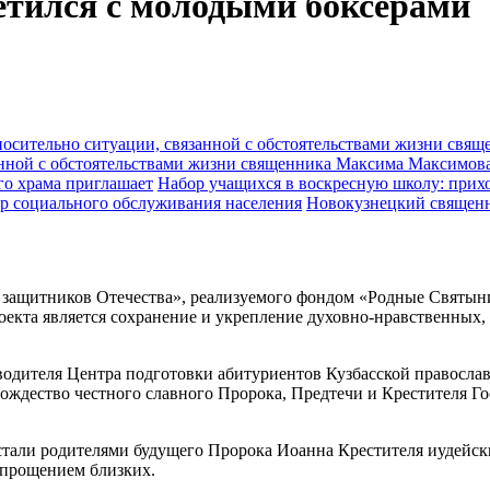
етился с молодыми боксёрами
анной с обстоятельствами жизни священника Максима Максимов
Набор учащихся в воскресную школу: прихо
Новокузнецкий священн
и защитников Отечества», реализуемого фондом «Родные Святын
кта является сохранение и укрепление духовно-нравственных, 
оводителя Центра подготовки абитуриентов Кузбасской правос
ождество честного славного Пророка, Предтечи и Крестителя Го
 стали родителями будущего Пророка Иоанна Крестителя иудейск
и прощением близких.