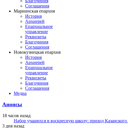
Благочиния
Соглашения
Мариинская епархия
История
Архиерей
Епархиальное
управление
Реквизиты
Благочиния
Соглашения
Новокузнецкая епархия
История
Архиерей
Епархиальное
управление
Реквизиты
Благочиния
Соглашения
Медиа
Анонсы
18 часов назад
Набор учащихся в воскресную школу: приход Казанского
3 дня назад