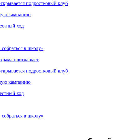
открывается подростковый клуб
мную кампанию
рестный ход
 собраться в школу»
 храма приглашает
открывается подростковый клуб
мную кампанию
рестный ход
 собраться в школу»