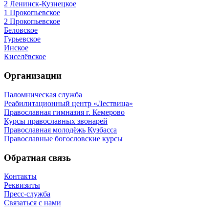
2 Ленинск-Кузнецкое
1 Прокопьевское
2 Прокопьевское
Беловское
Гурьевское
Инское
Киселёвское
Организации
Паломническая служба
Реабилитационный центр «Лествица»
Православная гимназия г. Кемерово
Курсы православных звонарей
Православная молодёжь Кузбасса
Православные богословские курсы
Обратная связь
Контакты
Реквизиты
Пресс-служба
Связаться с нами