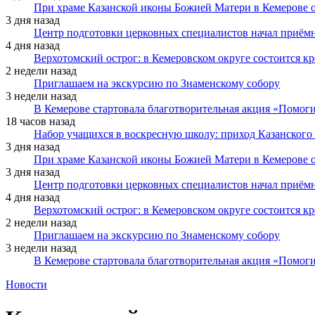
При храме Казанской иконы Божией Матери в Кемерове 
3 дня назад
Центр подготовки церковных специалистов начал приё
4 дня назад
Верхотомский острог: в Кемеровском округе состоится к
2 недели назад
Приглашаем на экскурсию по Знаменскому собору
3 недели назад
В Кемерове стартовала благотворительная акция «Помоги
18 часов назад
Набор учащихся в воскресную школу: приход Казанского
3 дня назад
При храме Казанской иконы Божией Матери в Кемерове 
3 дня назад
Центр подготовки церковных специалистов начал приё
4 дня назад
Верхотомский острог: в Кемеровском округе состоится к
2 недели назад
Приглашаем на экскурсию по Знаменскому собору
3 недели назад
В Кемерове стартовала благотворительная акция «Помоги
Новости