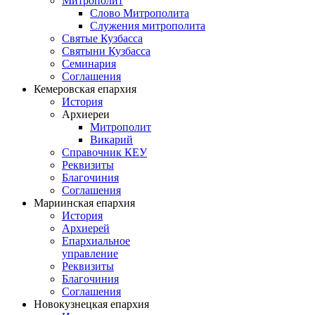
Митрополит
Слово Митрополита
Служения митрополита
Святые Кузбасса
Святыни Кузбасса
Семинария
Соглашения
Кемеровская епархия
История
Архиереи
Митрополит
Викарий
Справочник КЕУ
Реквизиты
Благочиния
Соглашения
Мариинская епархия
История
Архиерей
Епархиальное
управление
Реквизиты
Благочиния
Соглашения
Новокузнецкая епархия