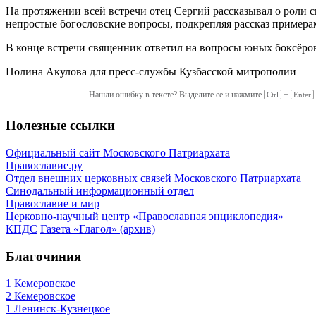
На протяжении всей встречи отец Сергий рассказывал о роли с
непростые богословские вопросы, подкрепляя рассказ примера
В конце встречи священник ответил на вопросы юных боксёро
Полина Акулова для пресс-службы Кузбасской митрополии
Нашли ошибку в тексте? Выделите ее и нажмите
+
Ctrl
Enter
Полезные ссылки
Официальный сайт Московского Патриархата
Православие.ру
Отдел внешних церковных связей Московского Патриархата
Синодальный информационный отдел
Православие и мир
Церковно-научный центр «Православная энциклопедия»
КПДС
Газета «Глагол» (архив)
Благочиния
1 Кемеровское
2 Кемеровское
1 Ленинск-Кузнецкое