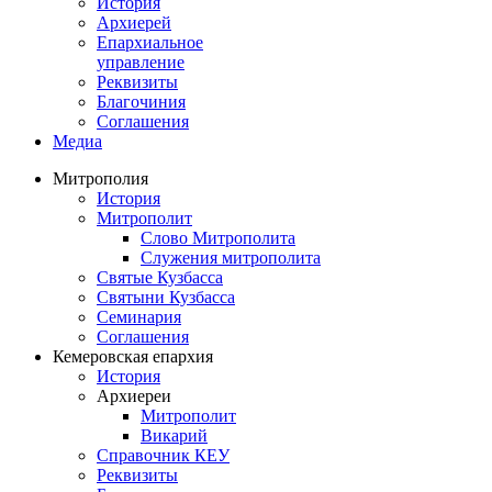
История
Архиерей
Епархиальное
управление
Реквизиты
Благочиния
Соглашения
Медиа
Митрополия
История
Митрополит
Слово Митрополита
Служения митрополита
Святые Кузбасса
Святыни Кузбасса
Семинария
Соглашения
Кемеровская епархия
История
Архиереи
Митрополит
Викарий
Справочник КЕУ
Реквизиты