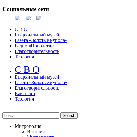
Социальные сети
С В О
Епархиальный музей
Газета «Золотые купола»
Радио «Новолетие»
Благотворительность
Теология
С В О
Епархиальный музeй
Газета «Золотые купола»
Благотворительность
Вакансии
Теология
Митрополия
История