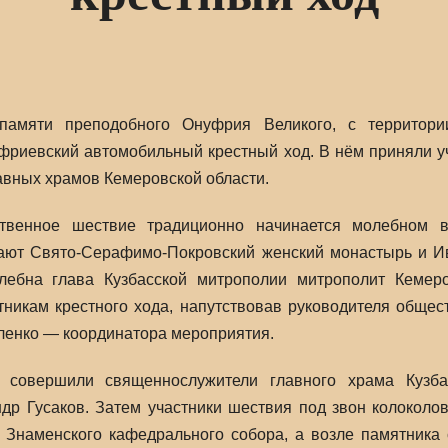
памяти преподобного Онуфрия Великого, с территори
риевский автомобильный крестный ход. В нём приняли уч
вных храмов Кемеровской области.
твенное шествие традиционно начинается молебном в
ают Свято-Серафимо-Покровский женский монастырь и Ив
ебна глава Кузбасской митрополии митрополит Кемеро
тникам крестного хода, напутствовав руководителя обще
енко — координатора мероприятия.
совершили священнослужители главного храма Кузбас
др Гусаков. Затем участники шествия под звон колоколо
 Знаменского кафедрального собора, а возле памятника