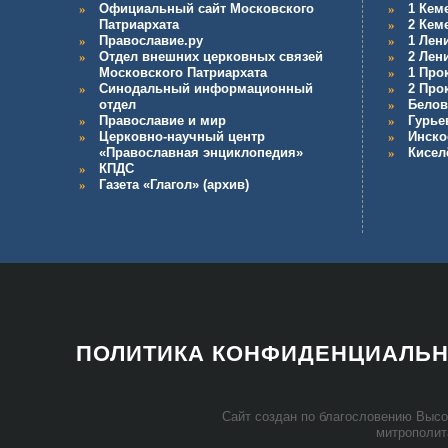
Официальный сайт Московского
1 Кем
Патриархата
2 Кем
Православие.ру
1 Лен
Отдел внешних церковных связей
2 Лен
Московского Патриархата
1 Про
Синодальный информационный
2 Про
отдел
Белов
Православие и мир
Гурье
Церковно-научный центр
Инско
«Православная энциклопедия»
Кисел
КПДС
Газета «Глагол» (архив)
ПОЛИТИКА КОНФИДЕНЦИАЛЬ
Сайт со­здан по бла­го­сло­ве­нию Вы­со­
мит­ро­по­ли­