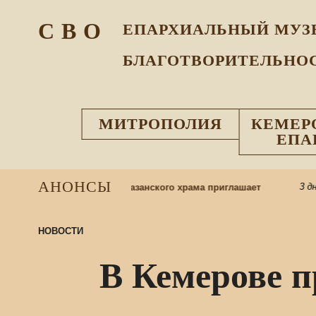
С В О
ЕПАРХИАЛЬНЫЙ МУЗ
БЛАГОТВОРИТЕЛЬНО
МИТРОПОЛИЯ
КЕМЕР
ЕПА
АНОНСЫ
3 дня н
ресную школу: приход Казанского храма приглашает
НОВОСТИ
В Кемерове 