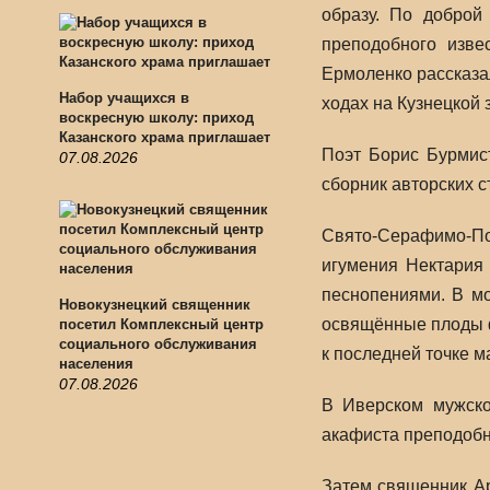
образу. По доброй
преподобного изве
Ермоленко рассказа
Набор учащихся в
ходах на Кузнецкой
воскресную школу: приход
Казанского храма приглашает
Поэт Борис Бурмис
07.08.2026
сборник авторских с
Свято-Серафимо-По
игумения Нектария
песнопениями. В м
Новокузнецкий священник
освящённые плоды ф
посетил Комплексный центр
социального обслуживания
к последней точке 
населения
07.08.2026
В Иверском мужско
акафиста преподобн
Затем священник Ар