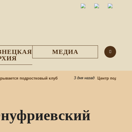
ЗНЕЦКАЯ
МЕДИА
РХИЯ
3 дня назад
вается подростковый клуб
Центр подготовки це
Онуфриевский