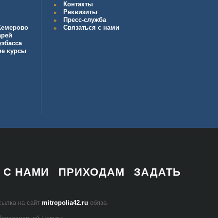
Контакты
Реквизиты
Пресс-служба
 Кемерово
Связаться с нами
арей
узбасса
ие курсы
 С НАМИ
ПРИХОДАМ
ЗАДАТЬ
 ссыл­ка на сайт
mitropolia42.ru
обя­за­