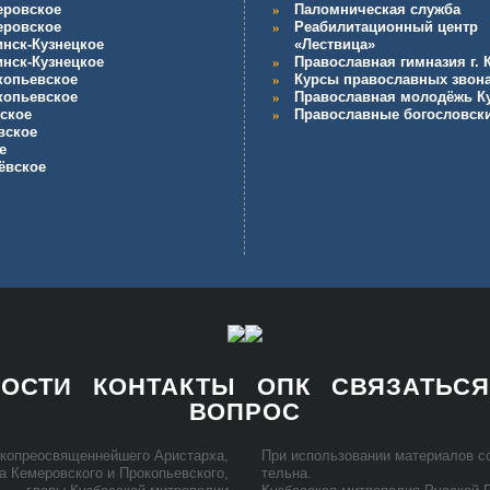
еровское
Паломническая служба
еровское
Реабилитационный центр
инск-Кузнецкое
«Лествица»
инск-Кузнецкое
Православная гимназия г.
копьевское
Курсы православных звон
копьевское
Православная молодёжь К
ское
Православные богословск
вское
е
ёвское
НОСТИ
КОНТАКТЫ
ОПК
СВЯЗАТЬСЯ
ВОПРОС
ко­прео­свя­щен­ней­ше­го Ари­стар­ха,
При ис­поль­зо­ва­нии ма­те­ри­а­лов
та Ке­ме­ров­ско­го и Про­ко­пьев­ско­го,
тель­на.