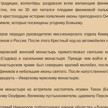
 традиции, волонтёры раздавали всем желающим финики
стно, что он 30 лет питался плодами финиковой паль
л крестоходцам историю появления иконы преподоного Онуф
 земле, которые посвящены угоднику Божьему.
тров передал руководителю миссионерского отдела Кем
тихов о России. После этого Крестный ход на автомобилях н
кровский женский монастырь приветствовал святыню к
 (Седова) и насельники монастыря. Прежде чем войти 
онастырском храме был совершен краткий молебен, после
иников и небольшие иконы святого. После напутственног
маршрута – Иверскому мужскому монастырю.
м монастыре их встретили настоятель игумен Тихон (Б
ому Онуфрию, Великому пустынножителю, царевичу Перском
темий Никоноров поблагодарил членов общества «Духовн