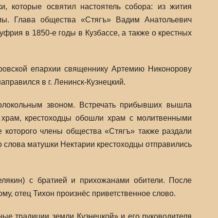
, которые освятил настоятель собора: из жития
мы. Глава общества «Стягъ» Вадим Анатольевич
рия в 1850-е годы в Кузбассе, а также о крестных
еровской епархии священнику Артемию Никонорову
аправился в г. Ленинск-Кузнецкий.
олокольным звоном. Встречать прибывших вышла
в храм, крестоходцы обошли храм с молитвенными
 которого члены общества «Стягъ» также раздали
о слова матушки Нектарии крестоходцы отправились
елякин) с братией и прихожанами обители. После
у, отец Тихон произнёс приветственное слово.
ые традиции земли Кузнецкой» и его руководителя