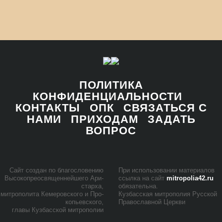
ПОЛИТИКА
КОНФИДЕНЦИАЛЬНОСТИ
КОНТАКТЫ
ОПК
СВЯЗАТЬСЯ С
НАМИ
ПРИХОДАМ
ЗАДАТЬ
ВОПРОС
Сайт со­здан по бла­го­сло­ве­нию
При ис­поль­зо­ва­нии ма­те­ри­а­лов
Вы­со­ко­прео­свя­щен­ней­ше­го Ари­
ссыл­ка на сайт
mitropolia42.ru
стар­ха,
обя­за­тель­на.
мит­ро­по­ли­та Ке­ме­ров­ско­го и Про­
Куз­бас­ская мит­ро­по­лия Рус­ской
ко­пьев­ско­го,
Пра­во­слав­ной Церк­ви
гла­вы Куз­бас­ской мит­ро­по­лии