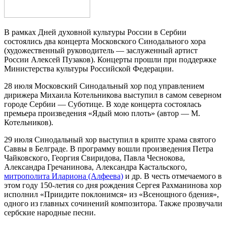
В рамках Дней духовной культуры России в Сербии
состоялись два концерта Московского Синодального хора
(художественный руководитель — заслуженный артист
России Алексей Пузаков). Концерты прошли при поддержке
Министерства культуры Российской Федерации.
28 июля Московский Синодальный хор под управлением
дирижера Михаила Котельникова выступил в самом северном
городе Сербии — Суботице. В ходе концерта состоялась
премьера произведения «Ядый мою плоть» (автор — М.
Котельников).
29 июля Синодальный хор выступил в крипте храма святого
Саввы в Белграде. В программу вошли произведения Петра
Чайковского, Георгия Свиридова, Павла Чеснокова,
Александра Гречанинова, Александра Кастальского,
митрополита Илариона (Алфеева)
и др. В честь отмечаемого в
этом году 150-летия со дня рождения Сергея Рахманинова хор
исполнил «Приидите поклонимся» из «Всенощного бдения»,
одного из главных сочинений композитора. Также прозвучали
сербские народные песни.