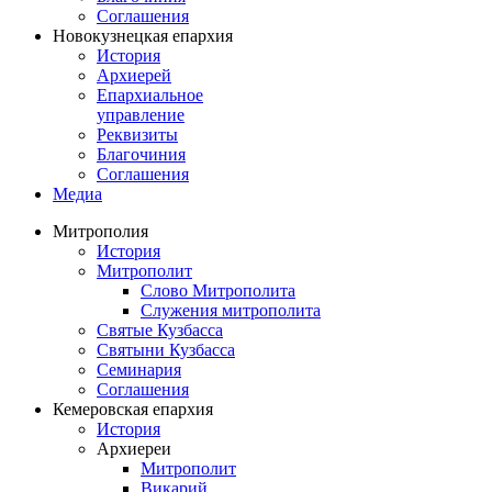
Соглашения
Новокузнецкая епархия
История
Архиерей
Епархиальное
управление
Реквизиты
Благочиния
Соглашения
Медиа
Митрополия
История
Митрополит
Слово Митрополита
Служения митрополита
Святые Кузбасса
Святыни Кузбасса
Семинария
Соглашения
Кемеровская епархия
История
Архиереи
Митрополит
Викарий