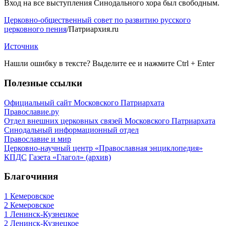
Вход на все выступления Синодального хора был свободным.
Церковно-общественный совет по развитию русского
церковного пения
/Патриархия.ru
Источник
Нашли ошибку в тексте? Выделите ее и нажмите
Ctrl
+
Enter
Полезные ссылки
Официальный сайт Московского Патриархата
Православие.ру
Отдел внешних церковных связей Московского Патриархата
Синодальный информационный отдел
Православие и мир
Церковно-научный центр «Православная энциклопедия»
КПДС
Газета «Глагол» (архив)
Благочиния
1 Кемеровское
2 Кемеровское
1 Ленинск-Кузнецкое
2 Ленинск-Кузнецкое