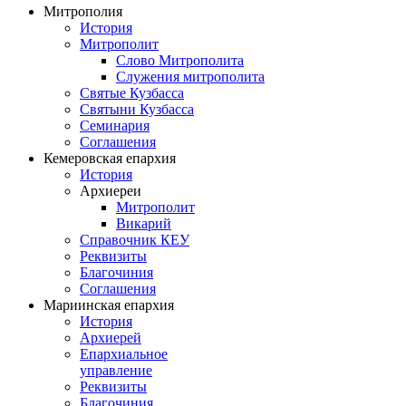
Митрополия
История
Митрополит
Слово Митрополита
Служения митрополита
Святые Кузбасса
Святыни Кузбасса
Семинария
Соглашения
Кемеровская епархия
История
Архиереи
Митрополит
Викарий
Справочник КЕУ
Реквизиты
Благочиния
Соглашения
Мариинская епархия
История
Архиерей
Епархиальное
управление
Реквизиты
Благочиния