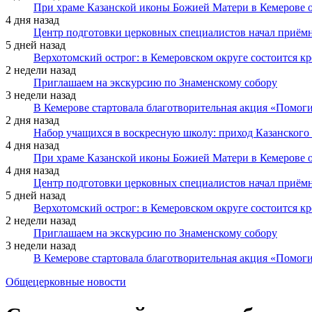
При храме Казанской иконы Божией Матери в Кемерове 
4 дня назад
Центр подготовки церковных специалистов начал приё
5 дней назад
Верхотомский острог: в Кемеровском округе состоится к
2 недели назад
Приглашаем на экскурсию по Знаменскому собору
3 недели назад
В Кемерове стартовала благотворительная акция «Помоги
2 дня назад
Набор учащихся в воскресную школу: приход Казанского
4 дня назад
При храме Казанской иконы Божией Матери в Кемерове 
4 дня назад
Центр подготовки церковных специалистов начал приё
5 дней назад
Верхотомский острог: в Кемеровском округе состоится к
2 недели назад
Приглашаем на экскурсию по Знаменскому собору
3 недели назад
В Кемерове стартовала благотворительная акция «Помоги
Общецерковные новости