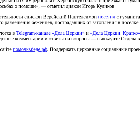
ельно из Симферополя в Херсонскую область приезжают гумани
осьбах о помощи», — отметил диакон Игорь Куликов.
рительности епископ Верейский Пантелеимон
посетил
с гуманит
го размещения беженцев, пострадавших от затопления в поселке
уются в
Telegram-канале «Дела Церкви»
и
«Дела Церкви. Кратко
ертные комментарии и ответы на вопросы — в аккаунте Отдела 
 сайте
помочьвбеде.рф
. Поддержать церковные социальные прое