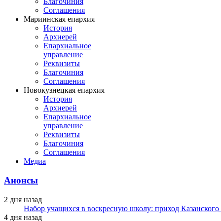
Благочиния
Соглашения
Мариинская епархия
История
Архиерей
Епархиальное
управление
Реквизиты
Благочиния
Соглашения
Новокузнецкая епархия
История
Архиерей
Епархиальное
управление
Реквизиты
Благочиния
Соглашения
Медиа
Анонсы
2 дня назад
Набор учащихся в воскресную школу: приход Казанского
4 дня назад