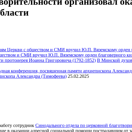
ворительности организовал ок
бласти
ществом и СМИ вручил Ю.П. Вяземскому орден благоверного кн
В Минской духов
пископа Александра (Тимофеева)
25.02.2025
 работу сотрудник
Синодального отдела по церковной благотвор
ствие в оказании адресной социальной помощи пострадавшим от