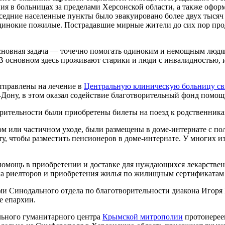
ния в больницах за пределами Херсонской области, а также офо
седние населенные пункты было эвакуировано более двух тысяч
одинокие пожилые. Пострадавшие мирные жители до сих пор пр
 основная задача — точечно помогать одиноким и немощным люд
. В основном здесь проживают старики и люди с инвалидностью,
тправлены на лечение в
Центральную клиническую больницу свя
-Дону, в этом оказал содействие благотворительный фонд помощ
орительности были приобретены билеты на поезд к родственника
ном или частичном уходе, были размещены в доме-интернате с 
, чтобы разместить пенсионеров в доме-интернате. У многих и
омощь в приобретении и доставке для нуждающихся лекарственн
ска риелторов и приобретения жилья по жилищным сертификатам
ми Синодального отдела по благотворительности диакона Игоря
е епархии.
льного гуманитарного центра
Крымской митрополии
протоиерее