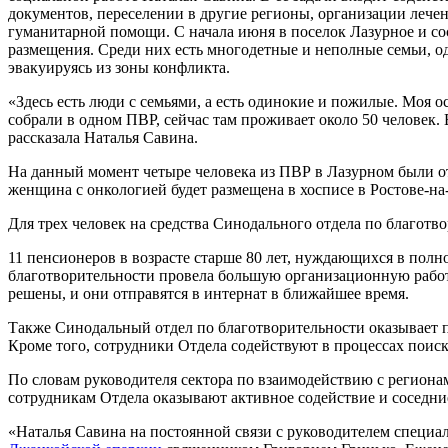
документов, переселении в другие регионы, организации лече
гуманитарной помощи. С начала июня в поселок Лазурное и со
размещения. Среди них есть многодетные и неполные семьи, 
эвакуируясь из зоны конфликта.
«Здесь есть люди с семьями, а есть одинокие и пожилые. Моя
собрали в одном ПВР, сейчас там проживает около 50 человек
рассказала Наталья Савина.
На данный момент четыре человека из ПВР в Лазурном были о
женщина с онкологией будет размещена в хосписе в Ростове-на
Для трех человек на средства Синодального отдела по благотв
11 пенсионеров в возрасте старше 80 лет, нуждающихся в пол
благотворительности провела большую организационную работу
решены, и они отправятся в интернат в ближайшее время.
Также Синодальный отдел по благотворительности оказывает п
Кроме того, сотрудники Отдела содействуют в процессах пои
По словам руководителя сектора по взаимодействию с региона
сотрудникам Отдела оказывают активное содействие и соседни
«Наталья Савина на постоянной связи с руководителем специа