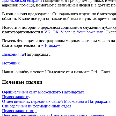
Джанкойской епархии
священником Григорием Гринько. Еженед
адресной помощи, помогают с эвакуацией людей и в других пр
В конце июня председатель Синодального отдела по благотво
области. В ходе поездки он также побывал в пунктах временно
Новости и истории о церковном социальном служении публик
благотворительности в
VK
,
ОК
,
Viber
, на
Youtube-канале
. Эксп
Помочь беженцам и пострадавшим мирным жителям можно на
благотворительности
«Поможем»
.
Диакония.ru
/Патриархия.ru
Источник
Нашли ошибку в тексте? Выделите ее и нажмите
Ctrl
+
Enter
Полезные ссылки
Официальный сайт Московского Патриархата
Православие.ру
Отдел внешних церковных связей Московского Патриархата
Синодальный информационный отдел
Православие и мир
Церковно-научный центр «Православная энциклопедия»