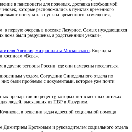
рмление в пансионаты для пожилых, доставка необходимой
 человек, которые расположились в пунктах временного
одолжают поступать в пункты временного размещения,
ям, в первую очередь в поселке Лазурное. Самых нуждающихся
 их дома были разрушены, а родственники уехали», —
тителя Алексия, митрополита Московского
. Еще одна
и хосписам «Вера».
м в другие регионы России, где они намерены поселиться.
полноценным уходом. Сотрудник Синодального отдела по
з них были проблемы с документами, которые уже почти
ых препаратов по рецепту, которых нет в местных аптеках.
 для людей, выехавших из ПВР в Лазурном.
 Куликова, в решении задач адресной социальной помощи
м Димитрием Кротковым и руководителем социального отдела