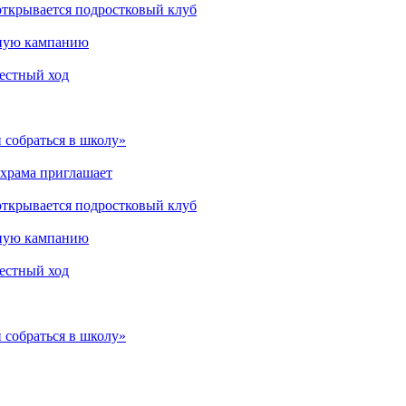
открывается подростковый клуб
мную кампанию
рестный ход
 собраться в школу»
 храма приглашает
открывается подростковый клуб
мную кампанию
рестный ход
 собраться в школу»