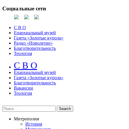
Социальные сети
С В О
Епархиальный музей
Газета «Золотые купола»
Радио «Новолетие»
Благотворительность
Теология
С В О
Епархиальный музeй
Газета «Золотые купола»
Благотворительность
Вакансии
Теология
Митрополия
История