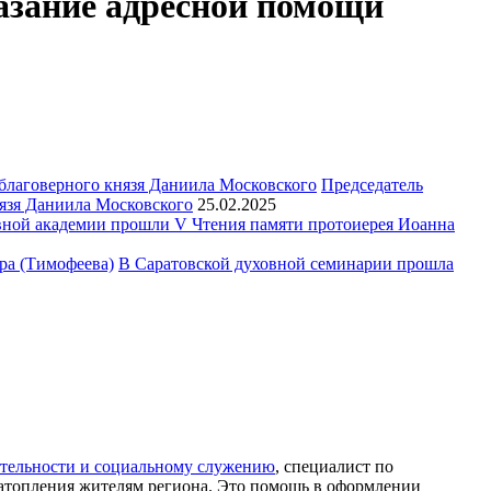
азание адресной помощи
Председатель
язя Даниила Московского
25.02.2025
ной академии прошли V Чтения памяти протоиерея Иоанна
В Саратовской духовной семинарии прошла
ительности и социальному служению
, специалист по
 затопления жителям региона. Это помощь в оформлении