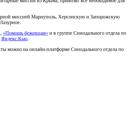
тарные миссии из Крыма, привозят все необходимое для
арной миссией Мариуполь, Херсонскую и Запорожскую
 Лазурное.
»
,
«Помощь беженцам»
и в группе Синодального отдела по
в
Яндекс.Кью
.
кты можно на онлайн-платформе Синодального отдела по