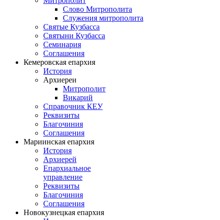
Митрополит
Слово Митрополита
Служения митрополита
Святые Кузбасса
Святыни Кузбасса
Семинария
Соглашения
Кемеровская епархия
История
Архиереи
Митрополит
Викарий
Справочник КЕУ
Реквизиты
Благочиния
Соглашения
Мариинская епархия
История
Архиерей
Епархиальное
управление
Реквизиты
Благочиния
Соглашения
Новокузнецкая епархия