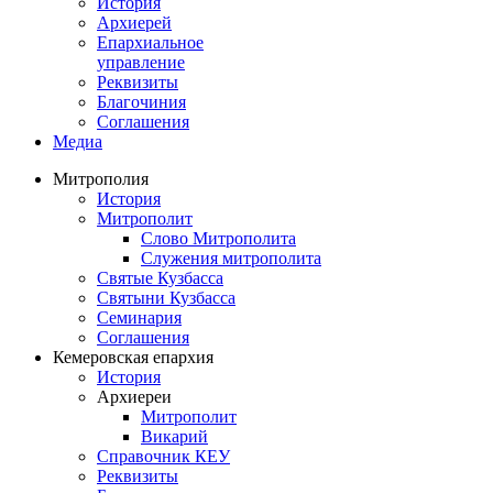
История
Архиерей
Епархиальное
управление
Реквизиты
Благочиния
Соглашения
Медиа
Митрополия
История
Митрополит
Слово Митрополита
Служения митрополита
Святые Кузбасса
Святыни Кузбасса
Семинария
Соглашения
Кемеровская епархия
История
Архиереи
Митрополит
Викарий
Справочник КЕУ
Реквизиты