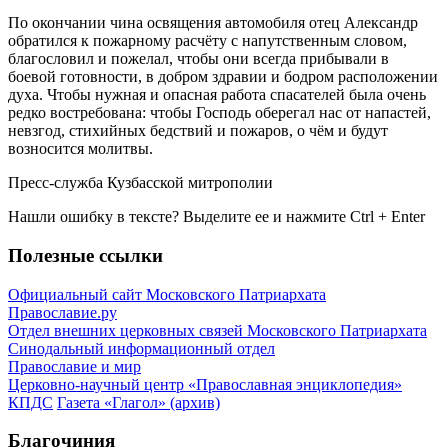
По окончании чина освящения автомобиля отец Александр
обратился к пожарному расчёту с напутственным словом,
благословил и пожелал, чтобы они всегда прибывали в
боевой готовности, в добром здравии и бодром расположении
духа. Чтобы нужная и опасная работа спасателей была очень
редко востребована: чтобы Господь оберегал нас от напастей,
невзгод, стихийных бедствий и пожаров, о чём и будут
возносится молитвы.
Пресс-служба Кузбасской митрополии
Нашли ошибку в тексте? Выделите ее и нажмите
Ctrl
+
Enter
Полезные ссылки
Официальный сайт Московского Патриархата
Православие.ру
Отдел внешних церковных связей Московского Патриархата
Синодальный информационный отдел
Православие и мир
Церковно-научный центр «Православная энциклопедия»
КПДС
Газета «Глагол» (архив)
Благочиния