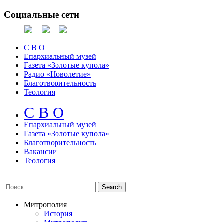
Социальные сети
С В О
Епархиальный музей
Газета «Золотые купола»
Радио «Новолетие»
Благотворительность
Теология
С В О
Епархиальный музeй
Газета «Золотые купола»
Благотворительность
Вакансии
Теология
Митрополия
История