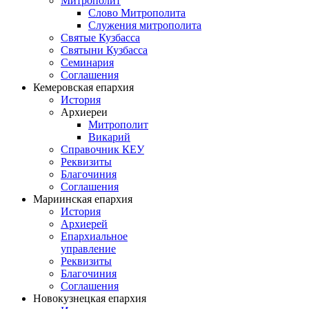
Митрополит
Слово Митрополита
Служения митрополита
Святые Кузбасса
Святыни Кузбасса
Семинария
Соглашения
Кемеровская епархия
История
Архиереи
Митрополит
Викарий
Справочник КЕУ
Реквизиты
Благочиния
Соглашения
Мариинская епархия
История
Архиерей
Епархиальное
управление
Реквизиты
Благочиния
Соглашения
Новокузнецкая епархия