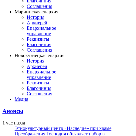
Благочиния
Соглашения
Мариинская епархия
История
Архиерей
Епархиальное
управление
Реквизиты
Благочиния
Соглашения
Новокузнецкая епархия
История
Архиерей
Епархиальное
управление
Реквизиты
Благочиния
Соглашения
Медиа
Анонсы
1 час назад
Этнокультурный центр «Наследие» при храме
Преображения Господня объявляет набор в