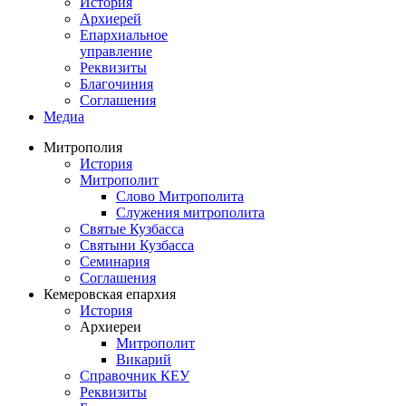
История
Архиерей
Епархиальное
управление
Реквизиты
Благочиния
Соглашения
Медиа
Митрополия
История
Митрополит
Слово Митрополита
Служения митрополита
Святые Кузбасса
Святыни Кузбасса
Семинария
Соглашения
Кемеровская епархия
История
Архиереи
Митрополит
Викарий
Справочник КЕУ
Реквизиты