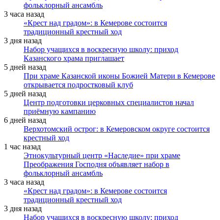
фольклорный ансамбль
3 часа назад
«Крест над градом»: в Кемерове состоится
традиционный крестный ход
3 дня назад
Набор учащихся в воскресную школу: приход
Казанского храма приглашает
5 дней назад
При храме Казанской иконы Божией Матери в Кемерове
открывается подростковый клуб
5 дней назад
Центр подготовки церковных специалистов начал
приёмную кампанию
6 дней назад
Верхотомский острог: в Кемеровском округе состоится
крестный ход
1 час назад
Этнокультурный центр «Наследие» при храме
Преображения Господня объявляет набор в
фольклорный ансамбль
3 часа назад
«Крест над градом»: в Кемерове состоится
традиционный крестный ход
3 дня назад
Набор учащихся в воскресную школу: приход