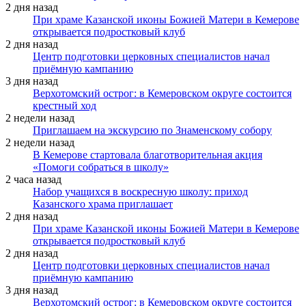
2 дня назад
При храме Казанской иконы Божией Матери в Кемерове
открывается подростковый клуб
2 дня назад
Центр подготовки церковных специалистов начал
приёмную кампанию
3 дня назад
Верхотомский острог: в Кемеровском округе состоится
крестный ход
2 недели назад
Приглашаем на экскурсию по Знаменскому собору
2 недели назад
В Кемерове стартовала благотворительная акция
«Помоги собраться в школу»
2 часа назад
Набор учащихся в воскресную школу: приход
Казанского храма приглашает
2 дня назад
При храме Казанской иконы Божией Матери в Кемерове
открывается подростковый клуб
2 дня назад
Центр подготовки церковных специалистов начал
приёмную кампанию
3 дня назад
Верхотомский острог: в Кемеровском округе состоится