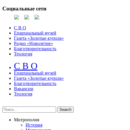
Социальные сети
С В О
Епархиальный музей
Газета «Золотые купола»
Радио «Новолетие»
Благотворительность
Теология
С В О
Епархиальный музeй
Газета «Золотые купола»
Благотворительность
Вакансии
Теология
Митрополия
История