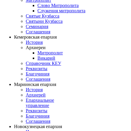
Митрополит
Слово Митрополита
Служения митрополита
Святые Кузбасса
Святыни Кузбасса
Семинария
Соглашения
Кемеровская епархия
История
Архиереи
Митрополит
Викарий
Справочник КЕУ
Реквизиты
Благочиния
Соглашения
Мариинская епархия
История
Архиерей
Епархиальное
управление
Реквизиты
Благочиния
Соглашения
Новокузнецкая епархия