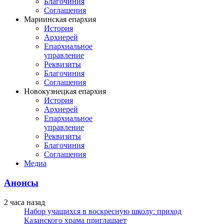
Благочиния
Соглашения
Мариинская епархия
История
Архиерей
Епархиальное
управление
Реквизиты
Благочиния
Соглашения
Новокузнецкая епархия
История
Архиерей
Епархиальное
управление
Реквизиты
Благочиния
Соглашения
Медиа
Анонсы
2 часа назад
Набор учащихся в воскресную школу: приход
Казанского храма приглашает