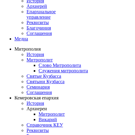
История
Архиерей
Епархиальное
управление
Реквизиты
Благочиния
Соглашения
Медиа
Митрополия
История
Митрополит
Слово Митрополита
Служения митрополита
Святые Кузбасса
Святыни Кузбасса
Семинария
Соглашения
Кемеровская епархия
История
Архиереи
Митрополит
Викарий
Справочник КЕУ
Реквизиты