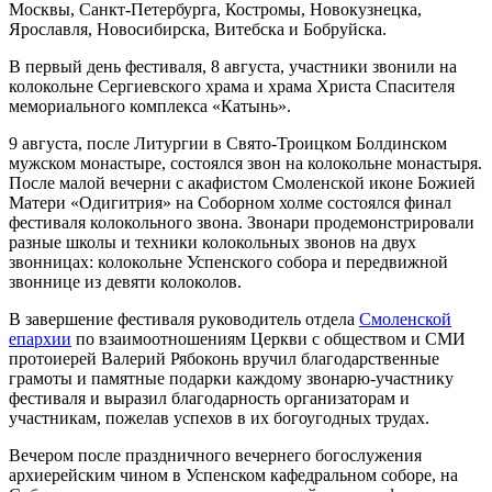
Москвы, Санкт-Петербурга, Костромы, Новокузнецка,
Ярославля, Новосибирска, Витебска и Бобруйска.
В первый день фестиваля, 8 августа, участники звонили на
колокольне Сергиевского храма и храма Христа Спасителя
мемориального комплекса «Катынь».
9 августа, после Литургии в Свято-Троицком Болдинском
мужском монастыре, состоялся звон на колокольне монастыря.
После малой вечерни с акафистом Смоленской иконе Божией
Матери «Одигитрия» на Соборном холме состоялся финал
фестиваля колокольного звона. Звонари продемонстрировали
разные школы и техники колокольных звонов на двух
звонницах: колокольне Успенского собора и передвижной
звоннице из девяти колоколов.
В завершение фестиваля руководитель отдела
Смоленской
епархии
по взаимоотношениям Церкви с обществом и СМИ
протоиерей Валерий Рябоконь вручил благодарственные
грамоты и памятные подарки каждому звонарю-участнику
фестиваля и выразил благодарность организаторам и
участникам, пожелав успехов в их богоугодных трудах.
Вечером после праздничного вечернего богослужения
архиерейским чином в Успенском кафедральном соборе, на