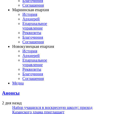
Благочиния
Соглашения
Мариинская епархия
История
Архиерей
Епархиальное
управление
Реквизиты
Благочиния
Соглашения
Новокузнецкая епархия
История
Архиерей
Епархиальное
управление
Реквизиты
Благочиния
Соглашения
Медиа
Анонсы
2 дня назад
Набор учащихся в воскресную школу: приход
Казанского храма приглашает