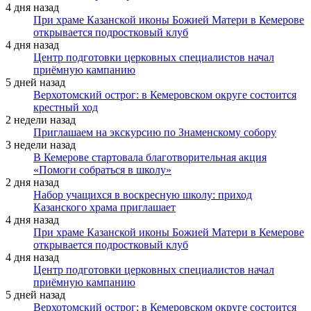
4 дня назад
При храме Казанской иконы Божией Матери в Кемерове
открывается подростковый клуб
4 дня назад
Центр подготовки церковных специалистов начал
приёмную кампанию
5 дней назад
Верхотомский острог: в Кемеровском округе состоится
крестный ход
2 недели назад
Приглашаем на экскурсию по Знаменскому собору
3 недели назад
В Кемерове стартовала благотворительная акция
«Помоги собраться в школу»
2 дня назад
Набор учащихся в воскресную школу: приход
Казанского храма приглашает
4 дня назад
При храме Казанской иконы Божией Матери в Кемерове
открывается подростковый клуб
4 дня назад
Центр подготовки церковных специалистов начал
приёмную кампанию
5 дней назад
Верхотомский острог: в Кемеровском округе состоится