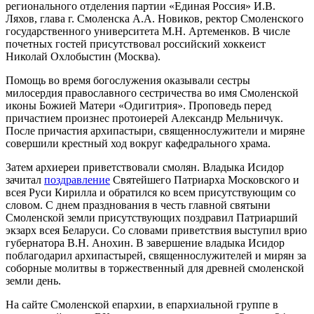
регионального отделения партии «Единая Россия» И.В.
Ляхов, глава г. Смоленска А.А. Новиков, ректор Смоленского
государственного университета М.Н. Артеменков. В числе
почетных гостей присутствовал российский хоккеист
Николай Охлобыстин (Москва).
Помощь во время богослужения оказывали сестры
милосердия православного сестричества во имя Смоленской
иконы Божией Матери «Одигитрия». Проповедь перед
причастием произнес протоиерей Александр Мельничук.
После причастия архипастыри, священнослужители и миряне
совершили крестный ход вокруг кафедрального храма.
Затем архиереи приветствовали смолян. Владыка Исидор
зачитал
поздравление
Святейшего Патриарха Московского и
всея Руси Кирилла и обратился ко всем присутствующим со
словом. С днем празднования в честь главной святыни
Смоленской земли присутствующих поздравил Патриарший
экзарх всея Беларуси. Со словами приветствия выступил врио
губернатора В.Н. Анохин. В завершение владыка Исидор
поблагодарил архипастырей, священнослужителей и мирян за
соборные молитвы в торжественный для древней смоленской
земли день.
На сайте Смоленской епархии, в епархиальной группе в