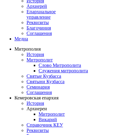
История
Архиерей
Епархиальное
управление
Реквизиты
Благочиния
Соглашения
Медиа
Митрополия
История
Митрополит
Слово Митрополита
Служения митрополита
Святые Кузбасса
Святыни Кузбасса
Семинария
Соглашения
Кемеровская епархия
История
Архиереи
Митрополит
Викарий
Справочник КЕУ
Реквизиты