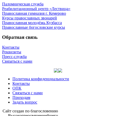
Паломническая служба
Реабилитационный центр «Лествица»
Православная гимназия г. Кемерово
Курсы православных звонарей
Православная молодёжь Кузбасса
Православные богословские курсы
Обратная связь
Контакты
Реквизиты
Пресс-служба
Связаться с нами
Политика конфиденциальности
Контакты
ОПК
Связаться с нами
Приходам
Задать вопрос
Сайт со­здан по бла­го­сло­ве­нию
Вы­со­ко­прео­свя­щен­ней­ше­го