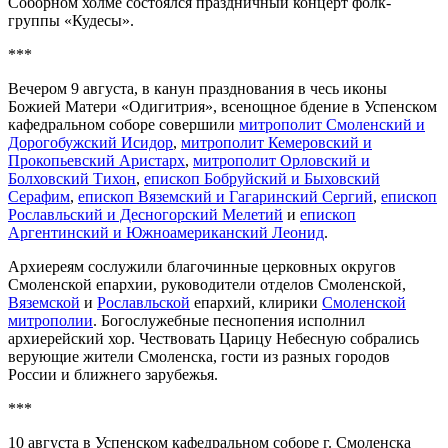
Соборном холме состоялся праздничный концерт фолк-
группы «Кудесы».
***
Вечером 9 августа, в канун празднования в чесь иконы
Божией Матери «Одигитрия», всенощное бдение в Успенском
кафедральном соборе совершили
митрополит Смоленский и
Дорогобужский Исидор
,
митрополит Кемеровский и
Прокопьевский Аристарх
,
митрополит Орловский и
Болховский Тихон
,
епископ Бобруйский и Быховский
Серафим
,
епископ Вяземский и Гагаринский Сергий
,
епископ
Рославльский и Десногорский Мелетий
и
епископ
Аргентинский и Южноамериканский Леонид
.
Архиереям сослужили благочинные церковных округов
Смоленской епархии, руководители отделов Смоленской,
Вяземской
и
Рославльской
епархий, клирики
Смоленской
митрополии
. Богослужебные песнопения исполнил
архиерейский хор. Чествовать Царицу Небесную собрались
верующие жители Смоленска, гости из разных городов
России и ближнего зарубежья.
***
10 августа в Успенском кафедральном соборе г. Смоленска