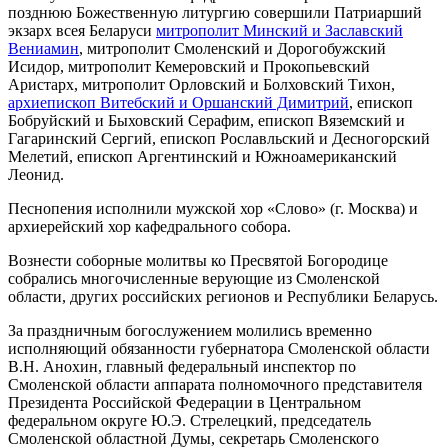
позднюю Божественную литургию совершили Патриарший
экзарх всея Беларуси
митрополит Минский и Заславский
Вениамин
, митрополит Смоленский и Дорогобужский
Исидор, митрополит Кемеровский и Прокопьевский
Аристарх, митрополит Орловский и Болховский Тихон,
архиепископ Витебский и Оршанский Димитрий
, епископ
Бобруйский и Быховский Серафим, епископ Вяземский и
Гагаринский Сергий, епископ Рославльский и Десногорский
Мелетий, епископ Аргентинский и Южноамериканский
Леонид.
Песнопения исполнили мужской хор «Слово» (г. Москва) и
архиерейский хор кафедрального собора.
Вознести соборные молитвы ко Пресвятой Богородице
собрались многочисленные верующие из Смоленской
области, других российских регионов и Республики Беларусь.
За праздничным богослужением молились временно
исполняющий обязанности губернатора Смоленской области
В.Н. Анохин, главный федеральный инспектор по
Смоленской области аппарата полномочного представителя
Президента Российской Федерации в Центральном
федеральном округе Ю.Э. Стрелецкий, председатель
Смоленской областной Думы, секретарь Смоленского