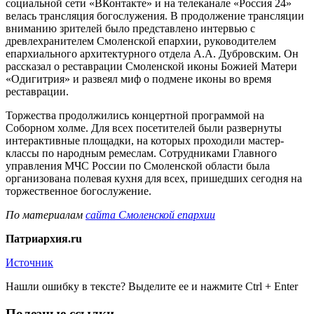
социальной сети «ВКонтакте» и на телеканале «Россия 24»
велась трансляция богослужения. В продолжение трансляции
вниманию зрителей было представлено интервью с
древлехранителем Смоленской епархии, руководителем
епархиального архитектурного отдела А.А. Дубровским. Он
рассказал о реставрации Смоленской иконы Божией Матери
«Одигитрия» и развеял миф о подмене иконы во время
реставрации.
Торжества продолжились концертной программой на
Соборном холме. Для всех посетителей были развернуты
интерактивные площадки, на которых проходили мастер-
классы по народным ремеслам. Сотрудниками Главного
управления МЧС России по Смоленской области была
организована полевая кухня для всех, пришедших сегодня на
торжественное богослужение.
По материалам
сайта Смоленской епархии
Патриархия.ru
Источник
Нашли ошибку в тексте? Выделите ее и нажмите
Ctrl
+
Enter
Полезные ссылки