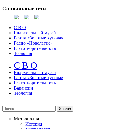
Социальные сети
С В О
Епархиальный музей
Газета «Золотые купола»
Радио «Новолетие»
Благотворительность
Теология
С В О
Епархиальный музeй
Газета «Золотые купола»
Благотворительность
Вакансии
Теология
Митрополия
История