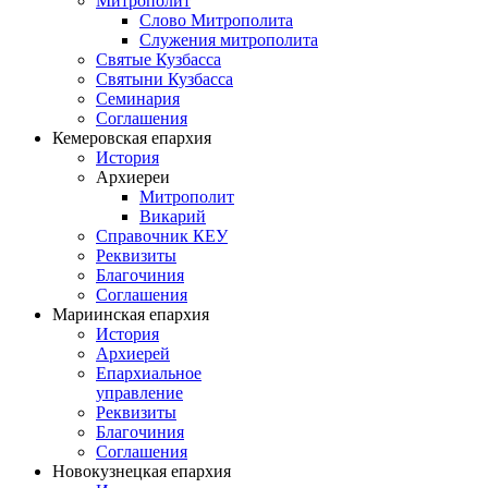
Митрополит
Слово Митрополита
Служения митрополита
Святые Кузбасса
Святыни Кузбасса
Семинария
Соглашения
Кемеровская епархия
История
Архиереи
Митрополит
Викарий
Справочник КЕУ
Реквизиты
Благочиния
Соглашения
Мариинская епархия
История
Архиерей
Епархиальное
управление
Реквизиты
Благочиния
Соглашения
Новокузнецкая епархия