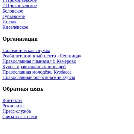
1 Прокопьевское
2 Прокопьевское
Беловское
Гурьевское
Инское
Киселёвское
Организации
Паломническая служба
Реабилитационный центр «Лествица»
Православная гимназия г. Кемерово
Курсы православных звонарей
Православная молодёжь Кузбасса
Православные богословские курсы
Обратная связь
Контакты
Реквизиты
Пресс-служба
Связаться с нами