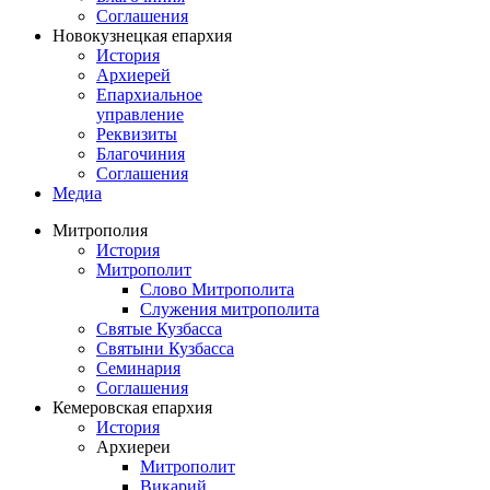
Соглашения
Новокузнецкая епархия
История
Архиерей
Епархиальное
управление
Реквизиты
Благочиния
Соглашения
Медиа
Митрополия
История
Митрополит
Слово Митрополита
Служения митрополита
Святые Кузбасса
Святыни Кузбасса
Семинария
Соглашения
Кемеровская епархия
История
Архиереи
Митрополит
Викарий