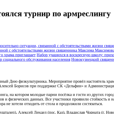
тоялся турнир по армреслингу
анной с обстоятельствами жизни священника Максима Максимов
Набор учащихся в воскресную школу: прихо
Новокузнецкий священн
щённый Дню физкультурника. Мероприятие провёл настоятель храм
ексей Борисов при поддержке СК «Дельфин» и Администрации 
нга, на котором молодые парни посёлка и гости из других город
ков и физических данных. Все участники проявили стойкость и н
ра не хотели отходить от стола и продолжили состязаться.
шталеп), Алексей Лендел (пос. Каз), Владислав Чорната (г. Но