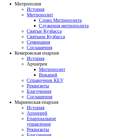
Митрополия
История
Митрополит
Слово Митрополита
Служения митрополита
Святые Кузбасса
Святыни Кузбасса
Семинария
Соглашения
Кемеровская епархия
История
Архиереи
Митрополит
Викарий
Справочник КЕУ
Реквизиты
Благочиния
Соглашения
Мариинская епархия
История
Архиерей
Епархиальное
управление
Реквизиты
Благочиния