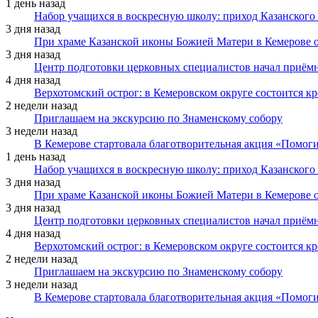
1 день назад
Набор учащихся в воскресную школу: приход Казанского
3 дня назад
При храме Казанской иконы Божией Матери в Кемерове 
3 дня назад
Центр подготовки церковных специалистов начал приё
4 дня назад
Верхотомский острог: в Кемеровском округе состоится к
2 недели назад
Приглашаем на экскурсию по Знаменскому собору
3 недели назад
В Кемерове стартовала благотворительная акция «Помоги
1 день назад
Набор учащихся в воскресную школу: приход Казанского
3 дня назад
При храме Казанской иконы Божией Матери в Кемерове 
3 дня назад
Центр подготовки церковных специалистов начал приё
4 дня назад
Верхотомский острог: в Кемеровском округе состоится к
2 недели назад
Приглашаем на экскурсию по Знаменскому собору
3 недели назад
В Кемерове стартовала благотворительная акция «Помоги