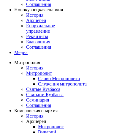
Соглашения
Новокузнецкая епархия
История
Архиерей
Епархиальное
управление
Реквизиты
Благочиния
Соглашения
Медиа
Митрополия
История
Митрополит
Слово Митрополита
Служения митрополита
Святые Кузбасса
Святыни Кузбасса
Семинария
Соглашения
Кемеровская епархия
История
Архиереи
Митрополит
Викарий