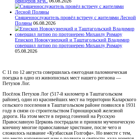
офицеров МЧС
06.08.2026
Священнослужитель провёл встречу с жителями Лесной
Поляны
06.08.2026
Епископ Новокузнецкий и Таштагольский Владимир
совершил литию по протоиерею Михаилу Римару
05.08.2026
С 11 по 12 августа совершилась ежегодная паломническая
поездка в одно из живописных мест нашего региона —
Петухов Лог.
Посёлок Петухов Лог (517-й километр в Таштагольском
районе), один из красивейших мест на территории Каларского
сельского поселения в Таштагольском районе появился в 1931
году в связи со строительством Горношорской железной
дороги. На этом месте в период гонений на Русскую
Православную Церковь пострадали и приняли мученическую
кончину многие православные христиане, после чего и
сложилось название «Кузбасская Голгофа». Но вместе с тем,
это место напоминает нам о подвиге и святости, куда хочется