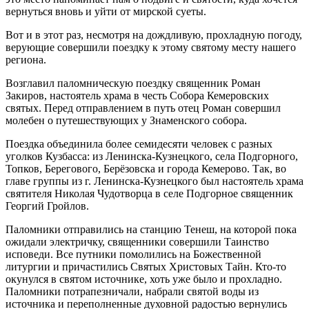
вернуться вновь и уйти от мирской суеты.
Вот и в этот раз, несмотря на дождливую, прохладную погоду,
верующие совершили поездку к этому святому месту нашего
региона.
Возглавил паломническую поездку священник Роман
Закиров, настоятель храма в честь Собора Кемеровских
святых. Перед отправлением в путь отец Роман совершил
молебен о путешествующих у Знаменского собора.
Поездка объединила более семидесяти человек с разных
уголков Кузбасса: из Ленинска-Кузнецкого, села Подгорного,
Топков, Берегового, Берёзовска и города Кемерово. Так, во
главе группы из г. Ленинска-Кузнецкого был настоятель храма
святителя Николая Чудотворца в селе Подгорное священник
Георгий Гройлов.
Паломники отправились на станцию Тенеш, на которой пока
ожидали электричку, священники совершили Таинство
исповеди. Все путники помолились на Божественной
литургии и причастились Святых Христовых Тайн. Кто-то
окунулся в святом источнике, хоть уже было и прохладно.
Паломники потрапезничали, набрали святой воды из
источника и переполненные духовной радостью вернулись