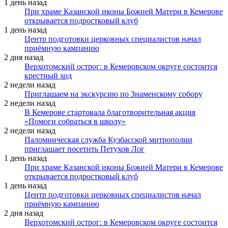
1 день назад
При храме Казанской иконы Божией Матери в Кемерове
открывается подростковый клуб
1 день назад
Центр подготовки церковных специалистов начал
приёмную кампанию
2 дня назад
Верхотомский острог: в Кемеровском округе состоится
крестный ход
2 недели назад
Приглашаем на экскурсию по Знаменскому собору
2 недели назад
В Кемерове стартовала благотворительная акция
«Помоги собраться в школу»
2 недели назад
Паломническая служба Кузбасской митрополии
приглашает посетить Петухов Лог
1 день назад
При храме Казанской иконы Божией Матери в Кемерове
открывается подростковый клуб
1 день назад
Центр подготовки церковных специалистов начал
приёмную кампанию
2 дня назад
Верхотомский острог: в Кемеровском округе состоится