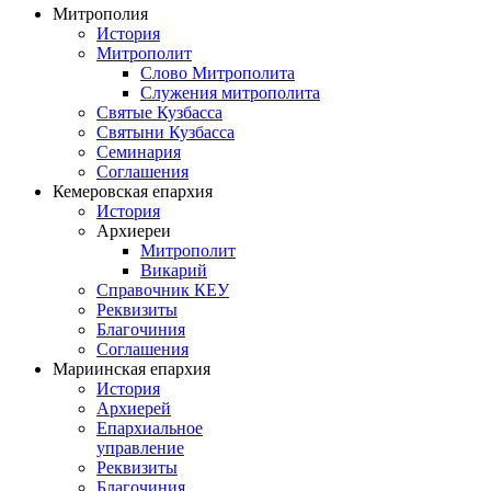
Митрополия
История
Митрополит
Слово Митрополита
Служения митрополита
Святые Кузбасса
Святыни Кузбасса
Семинария
Соглашения
Кемеровская епархия
История
Архиереи
Митрополит
Викарий
Справочник КЕУ
Реквизиты
Благочиния
Соглашения
Мариинская епархия
История
Архиерей
Епархиальное
управление
Реквизиты
Благочиния