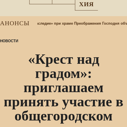
ХИЯ
АНОНСЫ
льтурный центр «Наследие» при храме Преображения Господня об
НОВОСТИ
«Крест над
градом»:
приглашаем
принять участие в
общегородском