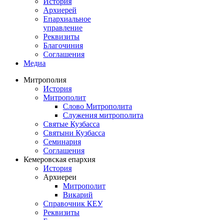
История
Архиерей
Епархиальное
управление
Реквизиты
Благочиния
Соглашения
Медиа
Митрополия
История
Митрополит
Слово Митрополита
Служения митрополита
Святые Кузбасса
Святыни Кузбасса
Семинария
Соглашения
Кемеровская епархия
История
Архиереи
Митрополит
Викарий
Справочник КЕУ
Реквизиты