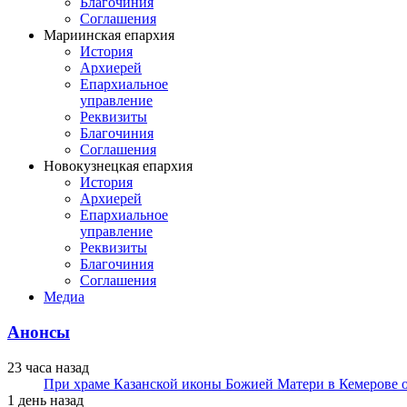
Благочиния
Соглашения
Мариинская епархия
История
Архиерей
Епархиальное
управление
Реквизиты
Благочиния
Соглашения
Новокузнецкая епархия
История
Архиерей
Епархиальное
управление
Реквизиты
Благочиния
Соглашения
Медиа
Анонсы
23 часа назад
При храме Казанской иконы Божией Матери в Кемерове 
1 день назад