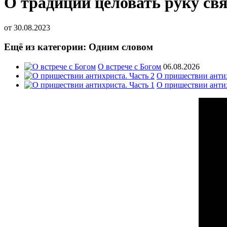
О традиции целовать руку св
от
30.08.2023
Ещё из категории: Одним словом
О встрече с Богом
06.08.2026
О пришествии антих
О пришествии антих