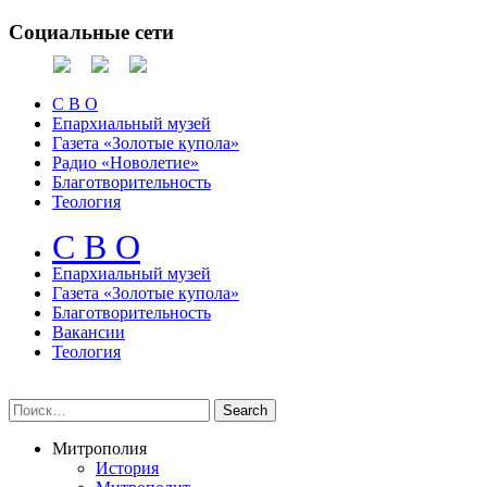
Социальные сети
С В О
Епархиальный музей
Газета «Золотые купола»
Радио «Новолетие»
Благотворительность
Теология
С В О
Епархиальный музeй
Газета «Золотые купола»
Благотворительность
Вакансии
Теология
Митрополия
История