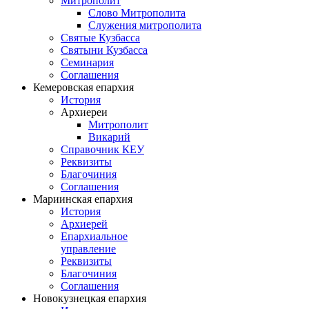
Митрополит
Слово Митрополита
Служения митрополита
Святые Кузбасса
Святыни Кузбасса
Семинария
Соглашения
Кемеровская епархия
История
Архиереи
Митрополит
Викарий
Справочник КЕУ
Реквизиты
Благочиния
Соглашения
Мариинская епархия
История
Архиерей
Епархиальное
управление
Реквизиты
Благочиния
Соглашения
Новокузнецкая епархия