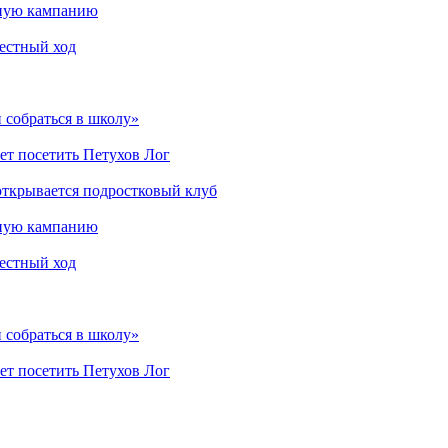
мную кампанию
рестный ход
 собраться в школу»
ет посетить Петухов Лог
открывается подростковый клуб
мную кампанию
рестный ход
 собраться в школу»
ет посетить Петухов Лог