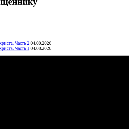
ященнику
риста. Часть 2
04.08.2026
риста. Часть 1
04.08.2026