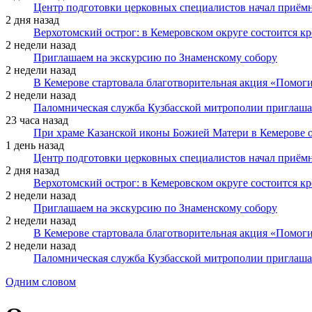
Центр подготовки церковных специалистов начал приё
2 дня назад
Верхотомский острог: в Кемеровском округе состоится к
2 недели назад
Приглашаем на экскурсию по Знаменскому собору
2 недели назад
В Кемерове стартовала благотворительная акция «Помоги
2 недели назад
Паломническая служба Кузбасской митрополии приглаша
23 часа назад
При храме Казанской иконы Божией Матери в Кемерове 
1 день назад
Центр подготовки церковных специалистов начал приё
2 дня назад
Верхотомский острог: в Кемеровском округе состоится к
2 недели назад
Приглашаем на экскурсию по Знаменскому собору
2 недели назад
В Кемерове стартовала благотворительная акция «Помоги
2 недели назад
Паломническая служба Кузбасской митрополии приглаша
Одним словом