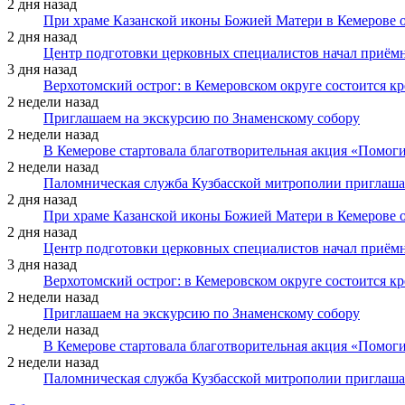
2 дня назад
При храме Казанской иконы Божией Матери в Кемерове 
2 дня назад
Центр подготовки церковных специалистов начал приё
3 дня назад
Верхотомский острог: в Кемеровском округе состоится к
2 недели назад
Приглашаем на экскурсию по Знаменскому собору
2 недели назад
В Кемерове стартовала благотворительная акция «Помоги
2 недели назад
Паломническая служба Кузбасской митрополии приглаша
2 дня назад
При храме Казанской иконы Божией Матери в Кемерове 
2 дня назад
Центр подготовки церковных специалистов начал приё
3 дня назад
Верхотомский острог: в Кемеровском округе состоится к
2 недели назад
Приглашаем на экскурсию по Знаменскому собору
2 недели назад
В Кемерове стартовала благотворительная акция «Помоги
2 недели назад
Паломническая служба Кузбасской митрополии приглаша