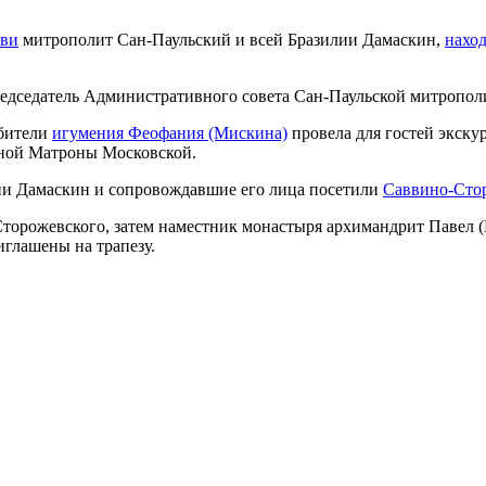
кви
митрополит Сан-Паульский и всей Бразилии Дамаскин,
нахо
едседатель Административного совета Сан-Паульской митрополи
обители
игумения Феофания (Мискина)
провела для гостей экску
нной Матроны Московской.
ии Дамаскин и сопровождавшие его лица посетили
Саввино-Сто
орожевского, затем наместник монастыря архимандрит Павел (К
глашены на трапезу.