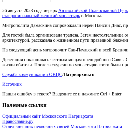
26 августа 2023 года иерарх
Антиохийской Православной Цер
ставропигиальный женский монастырь
г. Москвы.
Митрополита Дамаскина сопровождали иерей Паисий Диас, пр
Для гостей была организована трапеза. Затем настоятельница 
архитектурой, рассказала о жизненном пути праведной блаже
На следующий день митрополит Сан-Паульский и всей Бразил
Делегация поклонилась честным мощам преподобного Саввы Ст
жизни обители. После экскурсии по монастырю гости были при
Служба коммуникации ОВЦС
/
Патриархия.ru
Источник
Нашли ошибку в тексте? Выделите ее и нажмите
Ctrl
+
Enter
Полезные ссылки
Официальный сайт Московского Патриархата
Православие.ру
Отдел внешних церковных связей Московского Патриархата