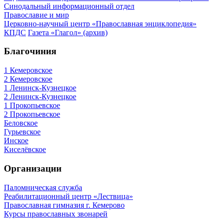
Синодальный информационный отдел
Православие и мир
Церковно-научный центр «Православная энциклопедия»
КПДС
Газета «Глагол» (архив)
Благочиния
1 Кемеровское
2 Кемеровское
1 Ленинск-Кузнецкое
2 Ленинск-Кузнецкое
1 Прокопьевское
2 Прокопьевское
Беловское
Гурьевское
Инское
Киселёвское
Организации
Паломническая служба
Реабилитационный центр «Лествица»
Православная гимназия г. Кемерово
Курсы православных звонарей