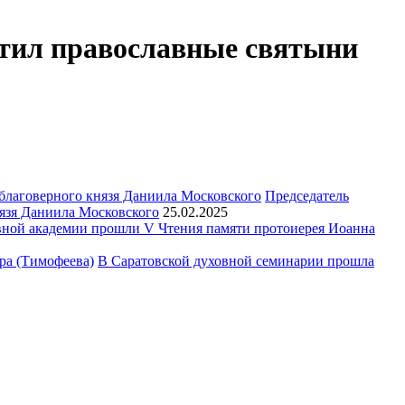
етил православные святыни
Председатель
язя Даниила Московского
25.02.2025
ной академии прошли V Чтения памяти протоиерея Иоанна
В Саратовской духовной семинарии прошла