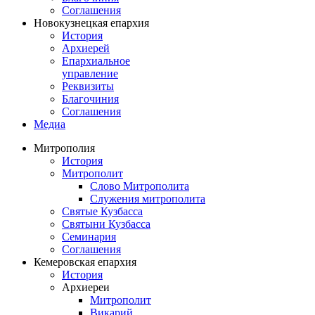
Соглашения
Новокузнецкая епархия
История
Архиерей
Епархиальное
управление
Реквизиты
Благочиния
Соглашения
Медиа
Митрополия
История
Митрополит
Слово Митрополита
Служения митрополита
Святые Кузбасса
Святыни Кузбасса
Семинария
Соглашения
Кемеровская епархия
История
Архиереи
Митрополит
Викарий