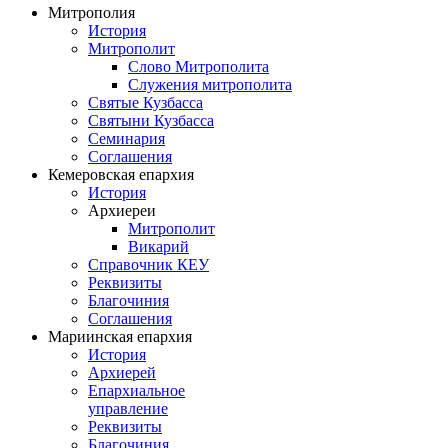
Митрополия
История
Митрополит
Слово Митрополита
Служения митрополита
Святые Кузбасса
Святыни Кузбасса
Семинария
Соглашения
Кемеровская епархия
История
Архиереи
Митрополит
Викарий
Справочник КЕУ
Реквизиты
Благочиния
Соглашения
Мариинская епархия
История
Архиерей
Епархиальное
управление
Реквизиты
Благочиния