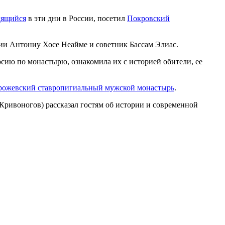
дящийся
в эти дни в России, посетил
Покровский
и Антониу Хосе Неайме и советник Бассам Элиас.
рсию по монастырю, ознакомила их с историей обители, ее
рожевский ставропигиальный мужской монастырь
.
ривоногов) рассказал гостям об истории и современной