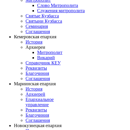
Митрополит
Слово Митрополита
Служения митрополита
Святые Кузбасса
Святыни Кузбасса
Семинария
Соглашения
Кемеровская епархия
История
Архиереи
Митрополит
Викарий
Справочник КЕУ
Реквизиты
Благочиния
Соглашения
Мариинская епархия
История
Архиерей
Епархиальное
управление
Реквизиты
Благочиния
Соглашения
Новокузнецкая епархия