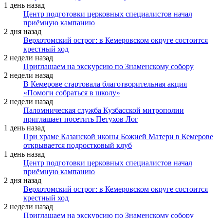
1 день назад
Центр подготовки церковных специалистов начал
приёмную кампанию
2 дня назад
Верхотомский острог: в Кемеровском округе состоится
крестный ход
2 недели назад
Приглашаем на экскурсию по Знаменскому собору
2 недели назад
В Кемерове стартовала благотворительная акция
«Помоги собраться в школу»
2 недели назад
Паломническая служба Кузбасской митрополии
приглашает посетить Петухов Лог
1 день назад
При храме Казанской иконы Божией Матери в Кемерове
открывается подростковый клуб
1 день назад
Центр подготовки церковных специалистов начал
приёмную кампанию
2 дня назад
Верхотомский острог: в Кемеровском округе состоится
крестный ход
2 недели назад
Приглашаем на экскурсию по Знаменскому собору