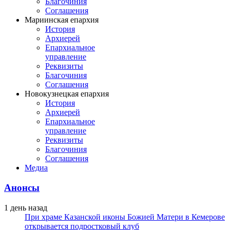
Благочиния
Соглашения
Мариинская епархия
История
Архиерей
Епархиальное
управление
Реквизиты
Благочиния
Соглашения
Новокузнецкая епархия
История
Архиерей
Епархиальное
управление
Реквизиты
Благочиния
Соглашения
Медиа
Анонсы
1 день назад
При храме Казанской иконы Божией Матери в Кемерове
открывается подростковый клуб