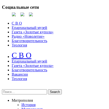
Социальные сети
С В О
Епархиальный музей
Газета «Золотые купола»
Радио «Новолетие»
Благотворительность
Теология
С В О
Епархиальный музeй
Газета «Золотые купола»
Благотворительность
Вакансии
Теология
Митрополия
История