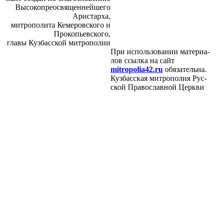
Вы­со­ко­прео­свя­щен­ней­ше­го
Ари­стар­ха,
мит­ро­по­ли­та Ке­ме­ров­ско­го и
Про­ко­пьев­ско­го,
гла­вы Куз­бас­ской мит­ро­по­лии
При ис­поль­зо­ва­нии ма­те­ри­а­
лов ссыл­ка на сайт
mitropolia42.ru
обя­за­тель­на.
Куз­бас­ская мит­ро­по­лия Рус­
ской Пра­во­слав­ной Церк­ви