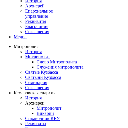
История
Архиерей
Епархиальное
управление
Реквизиты
Благочиния
Соглашения
Медиа
Митрополия
История
Митрополит
Слово Митрополита
Служения митрополита
Святые Кузбасса
Святыни Кузбасса
Семинария
Соглашения
Кемеровская епархия
История
Архиереи
Митрополит
Викарий
Справочник КЕУ
Реквизиты