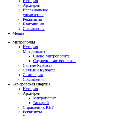
История
Архиерей
Епархиальное
управление
Реквизиты
Благочиния
Соглашения
Медиа
Митрополия
История
Митрополит
Слово Митрополита
Служения митрополита
Святые Кузбасса
Святыни Кузбасса
Семинария
Соглашения
Кемеровская епархия
История
Архиереи
Митрополит
Викарий
Справочник КЕУ
Реквизиты