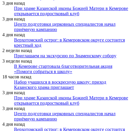
3 дня назад
При храме Казанской иконы Божией Матери в Кемерове
открывается подростковый клуб
3 дня назад
Центр подготовки церковных специалистов начал
приёмную кампанию
4 дня назад
Верхотомский острог: в Кемеровском округе состоится
крестный ход
2 недели назад
Приглашаем на экскурсию по Знаменскому собору
3 недели назад
В Кемерове стартовала благотворительная акция
«Помоги собраться в школу»
18 часов назад
Набор учащихся в воскресную школу: приход
Казанского храма приглашает
3 дня назад
При храме Казанской иконы Божией Матери в Кемерове
открывается подростковый клуб
3 дня назад
Центр подготовки церковных специалистов начал
приёмную кампанию
4 дня назад
Верхотомский острог: в Кемеровском округе состоится