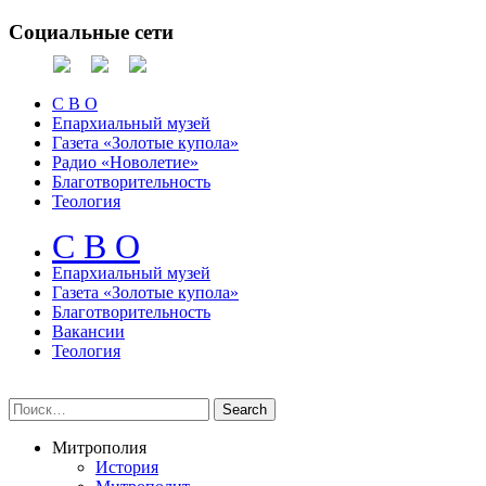
Социальные сети
С В О
Епархиальный музей
Газета «Золотые купола»
Радио «Новолетие»
Благотворительность
Теология
С В О
Епархиальный музeй
Газета «Золотые купола»
Благотворительность
Вакансии
Теология
Митрополия
История