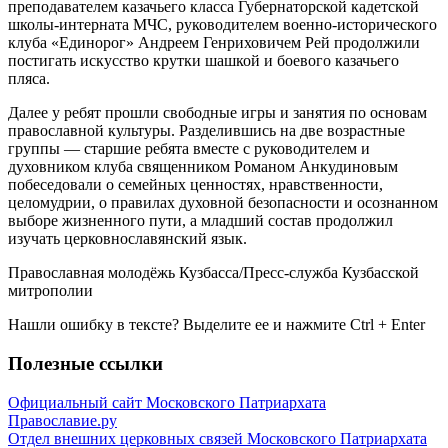
преподавателем казачьего класса Губернаторской кадетской
школы-интерната МЧС, руководителем военно-исторического
клуба «Единорог» Андреем Генриховичем Рей продолжили
постигать искусство крутки шашкой и боевого казачьего
пляса.
Далее у ребят прошли свободные игры и занятия по основам
православной культуры. Разделившись на две возрастные
группы — старшие ребята вместе с руководителем и
духовником клуба священником Романом Анкудиновым
побеседовали о семейных ценностях, нравственности,
целомудрии, о правилах духовной безопасности и осознанном
выборе жизненного пути, а младший состав продолжил
изучать церковнославянский язык.
Православная молодёжь Кузбасса/Пресс-служба Кузбасской
митрополии
Нашли ошибку в тексте? Выделите ее и нажмите
Ctrl
+
Enter
Полезные ссылки
Официальный сайт Московского Патриархата
Православие.ру
Отдел внешних церковных связей Московского Патриархата