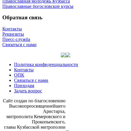
Православная молодёжь Кузбасса
Православные богословские курсы
Обратная связь
Контакты
Реквизиты
Пресс-служба
Связаться с нами
Политика конфиденциальности
Контакты
ОПК
Связаться с нами
Приходам
Задать вопрос
Сайт со­здан по бла­го­сло­ве­нию
Вы­со­ко­прео­свя­щен­ней­ше­го
Ари­стар­ха,
мит­ро­по­ли­та Ке­ме­ров­ско­го и
Про­ко­пьев­ско­го,
гла­вы Куз­бас­ской мит­ро­по­лии