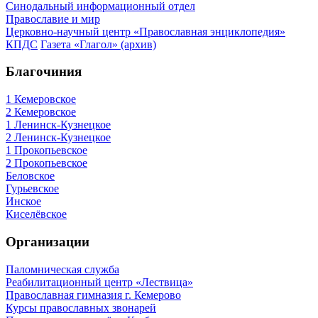
Синодальный информационный отдел
Православие и мир
Церковно-научный центр «Православная энциклопедия»
КПДС
Газета «Глагол» (архив)
Благочиния
1 Кемеровское
2 Кемеровское
1 Ленинск-Кузнецкое
2 Ленинск-Кузнецкое
1 Прокопьевское
2 Прокопьевское
Беловское
Гурьевское
Инское
Киселёвское
Организации
Паломническая служба
Реабилитационный центр «Лествица»
Православная гимназия г. Кемерово
Курсы православных звонарей