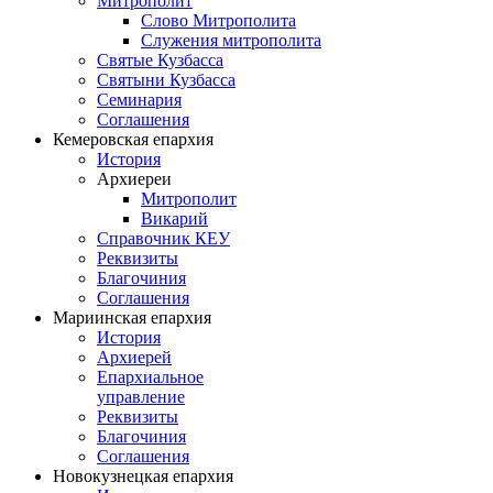
Митрополит
Слово Митрополита
Служения митрополита
Святые Кузбасса
Святыни Кузбасса
Семинария
Соглашения
Кемеровская епархия
История
Архиереи
Митрополит
Викарий
Справочник КЕУ
Реквизиты
Благочиния
Соглашения
Мариинская епархия
История
Архиерей
Епархиальное
управление
Реквизиты
Благочиния
Соглашения
Новокузнецкая епархия