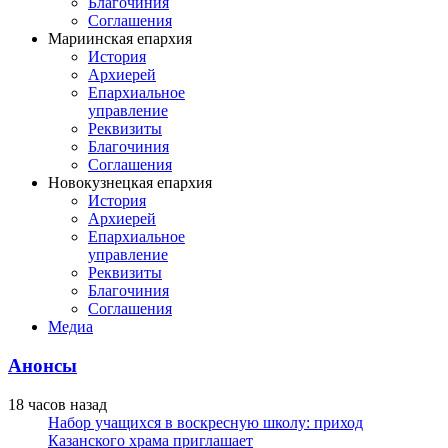
Благочиния
Соглашения
Мариинская епархия
История
Архиерей
Епархиальное
управление
Реквизиты
Благочиния
Соглашения
Новокузнецкая епархия
История
Архиерей
Епархиальное
управление
Реквизиты
Благочиния
Соглашения
Медиа
Анонсы
18 часов назад
Набор учащихся в воскресную школу: приход
Казанского храма приглашает