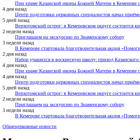
При храме Казанской иконы Божией Матери в Кемерове 
4 дня назад
Центр подготовки церковных специалистов начал приё
5 дней назад
Верхотомский острог: в Кемеровском округе состоится к
2 недели назад
Приглашаем на экскурсию по Знаменскому собору
3 недели назад
В Кемерове стартовала благотворительная акция «Помоги
2 дня назад
Набор учащихся в воскресную школу: приход Казанского
4 дня назад
При храме Казанской иконы Божией Матери в Кемерове 
4 дня назад
Центр подготовки церковных специалистов начал приё
5 дней назад
Верхотомский острог: в Кемеровском округе состоится к
2 недели назад
Приглашаем на экскурсию по Знаменскому собору
3 недели назад
В Кемерове стартовала благотворительная акция «Помоги
Общецерковные новости