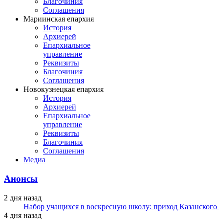
Благочиния
Соглашения
Мариинская епархия
История
Архиерей
Епархиальное
управление
Реквизиты
Благочиния
Соглашения
Новокузнецкая епархия
История
Архиерей
Епархиальное
управление
Реквизиты
Благочиния
Соглашения
Медиа
Анонсы
2 дня назад
Набор учащихся в воскресную школу: приход Казанского
4 дня назад