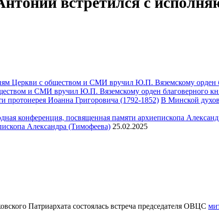
нтоний встретился с исполня
ществом и СМИ вручил Ю.П. Вяземскому орден благоверного кн
В Минской духов
пископа Александра (Тимофеева)
25.02.2025
вского Патриархата состоялась встреча председателя ОВЦС
ми