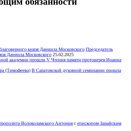
ющим обязанности
Председатель
язя Даниила Московского
25.02.2025
ной академии прошли V Чтения памяти протоиерея Иоанна
В Саратовской духовной семинарии прошла
трополита Волоколамского Антония
с
епископом Зарайским