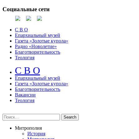
Социальные сети
С В О
Епархиальный музей
Газета «Золотые купола»
Радио «Новолетие»
Благотворительность
Теология
С В О
Епархиальный музeй
Газета «Золотые купола»
Благотворительность
Вакансии
Теология
Митрополия
История