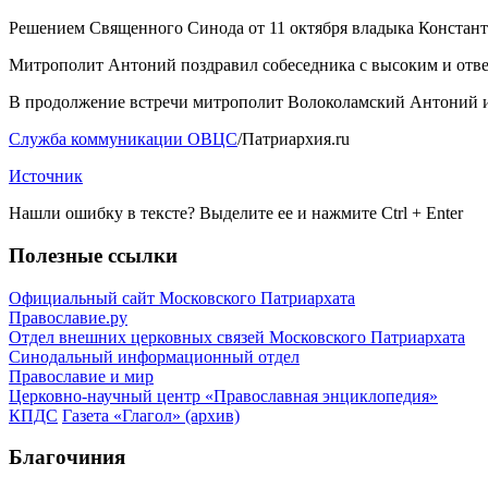
Решением Священного Синода от 11 октября владыка Констан
Митрополит Антоний поздравил собеседника с высоким и отве
В продолжение встречи митрополит Волоколамский Антоний и
Служба коммуникации ОВЦС
/Патриархия.ru
Источник
Нашли ошибку в тексте? Выделите ее и нажмите
Ctrl
+
Enter
Полезные ссылки
Официальный сайт Московского Патриархата
Православие.ру
Отдел внешних церковных связей Московского Патриархата
Синодальный информационный отдел
Православие и мир
Церковно-научный центр «Православная энциклопедия»
КПДС
Газета «Глагол» (архив)
Благочиния