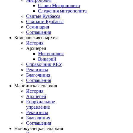
Митрополит
Слово Митрополита
Служения митрополита
Святые Кузбасса
Святыни Кузбасса
Семинария
Соглашения
Кемеровская епархия
История
Архиереи
Митрополит
Викарий
Справочник КЕУ
Реквизиты
Благочиния
Соглашения
Мариинская епархия
История
Архиерей
Епархиальное
управление
Реквизиты
Благочиния
Соглашения
Новокузнецкая епархия