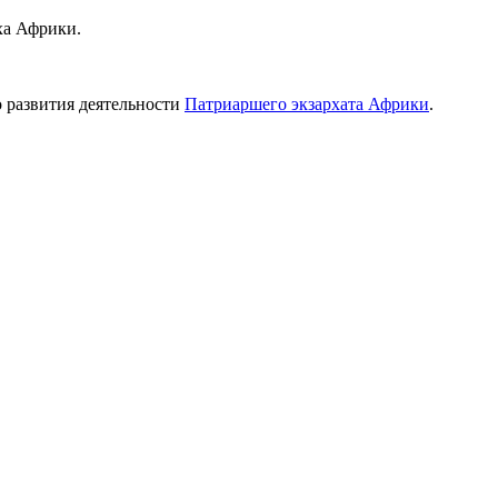
ха Африки.
 развития деятельности
Патриаршего экзархата Африки
.