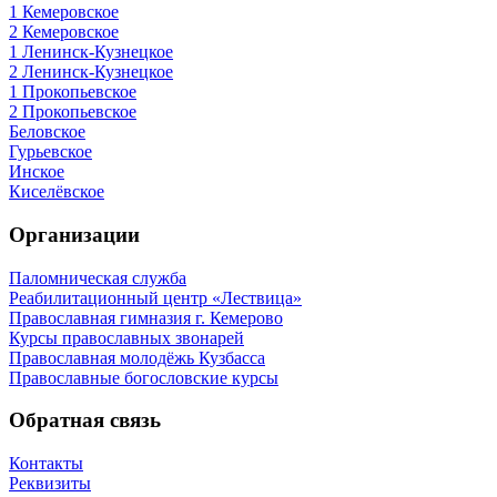
1 Кемеровское
2 Кемеровское
1 Ленинск-Кузнецкое
2 Ленинск-Кузнецкое
1 Прокопьевское
2 Прокопьевское
Беловское
Гурьевское
Инское
Киселёвское
Организации
Паломническая служба
Реабилитационный центр «Лествица»
Православная гимназия г. Кемерово
Курсы православных звонарей
Православная молодёжь Кузбасса
Православные богословские курсы
Обратная связь
Контакты
Реквизиты