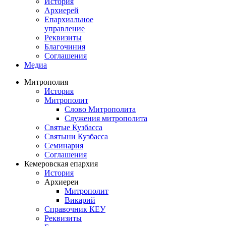
История
Архиерей
Епархиальное
управление
Реквизиты
Благочиния
Соглашения
Медиа
Митрополия
История
Митрополит
Слово Митрополита
Служения митрополита
Святые Кузбасса
Святыни Кузбасса
Семинария
Соглашения
Кемеровская епархия
История
Архиереи
Митрополит
Викарий
Справочник КЕУ
Реквизиты