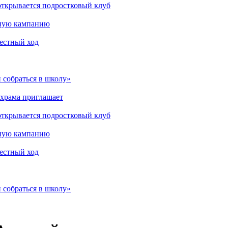
открывается подростковый клуб
мную кампанию
рестный ход
 собраться в школу»
 храма приглашает
открывается подростковый клуб
мную кампанию
рестный ход
 собраться в школу»