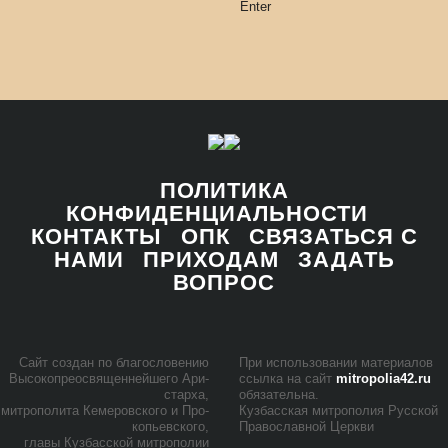
Enter
ПОЛИТИКА
КОНФИДЕНЦИАЛЬНОСТИ
КОНТАКТЫ
ОПК
СВЯЗАТЬСЯ С
НАМИ
ПРИХОДАМ
ЗАДАТЬ
ВОПРОС
Сайт со­здан по бла­го­сло­ве­нию
При ис­поль­зо­ва­нии ма­те­ри­а­лов
Вы­со­ко­прео­свя­щен­ней­ше­го Ари­
ссыл­ка на сайт
mitropolia42.ru
стар­ха,
обя­за­тель­на.
мит­ро­по­ли­та Ке­ме­ров­ско­го и Про­
Куз­бас­ская мит­ро­по­лия Рус­ской
ко­пьев­ско­го,
Пра­во­слав­ной Церк­ви
гла­вы Куз­бас­ской мит­ро­по­лии