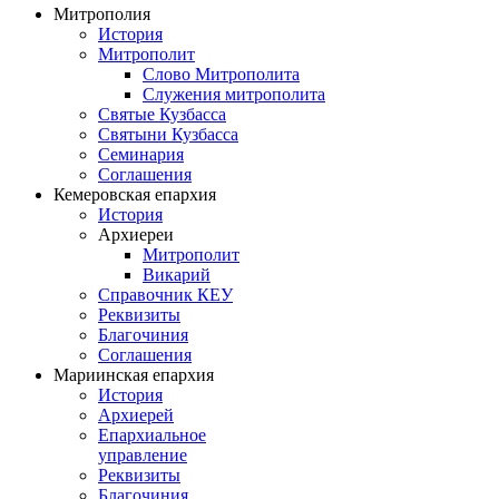
Митрополия
История
Митрополит
Слово Митрополита
Служения митрополита
Святые Кузбасса
Святыни Кузбасса
Семинария
Соглашения
Кемеровская епархия
История
Архиереи
Митрополит
Викарий
Справочник КЕУ
Реквизиты
Благочиния
Соглашения
Мариинская епархия
История
Архиерей
Епархиальное
управление
Реквизиты
Благочиния