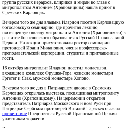
группа русских иерархов, клириков и мирян во главе с
митрополитом Антонием (Храповицким) нашла приют в
Сремских Карловцах.
Вечером того же дня владыка Иларион посетил Карловацкую
богословскую семинарию, где прочитал лекцию,
посвященную вкладу митрополита Антония (Храповицкого) в
развитие богословского образования в Русской Православной
Церкви. На лекции присутствовали ректор семинарии
протоиерей Иоанн Миланович, члены профессорско-
преподавательской корпорации, студенты и приглашенные
гости.
16 октября митрополит Иларион посетил монастыри,
входящие в комплекс Фрушка-Гора: женские монастыри
Гргетег и Язак, мужской монастырь Хопово.
Вечером того же дня в Патриаршем дворце в Сремских
Карловцах открылась выставка, посвященная митрополиту
Антонию (Храповицкому). На церемонии открытия
представитель Патриарха Московского и всея Руси при
Патриархе Сербском протоиерей Виталий Тарасьев огласил
приветствие
Предстоятеля Русской Православной Церкви
участникам торжеств.