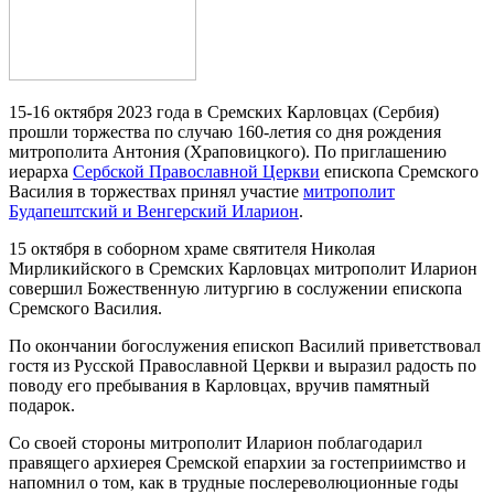
15-16 октября 2023 года в Сремских Карловцах (Сербия)
прошли торжества по случаю 160-летия со дня рождения
митрополита Антония (Храповицкого). По приглашению
иерарха
Сербской Православной Церкви
епископа Сремского
Василия в торжествах принял участие
митрополит
Будапештский и Венгерский Иларион
.
15 октября в соборном храме святителя Николая
Мирликийского в Сремских Карловцах митрополит Иларион
совершил Божественную литургию в сослужении епископа
Сремского Василия.
По окончании богослужения епископ Василий приветствовал
гостя из Русской Православной Церкви и выразил радость по
поводу его пребывания в Карловцах, вручив памятный
подарок.
Со своей стороны митрополит Иларион поблагодарил
правящего архиерея Сремской епархии за гостеприимство и
напомнил о том, как в трудные послереволюционные годы