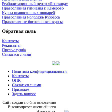
Реабилитационный центр «Лествица»
Православная гимназия г. Кемерово
Курсы православных звонарей
Православная молодёжь Кузбасса
Православные богословские курсы
Обратная связь
Контакты
Реквизиты
Пресс-служба
Связаться с нами
Политика конфиденциальности
Контакты
ОПК
Связаться с нами
Приходам
Задать вопрос
Сайт со­здан по бла­го­сло­ве­нию
Вы­со­ко­прео­свя­щен­ней­ше­го
Ари­стар­ха,