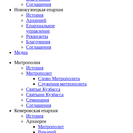
Соглашения
Новокузнецкая епархия
История
Архиерей
Епархиальное
управление
Реквизиты
Благочиния
Соглашения
Медиа
Митрополия
История
Митрополит
Слово Митрополита
Служения митрополита
Святые Кузбасса
Святыни Кузбасса
Семинария
Соглашения
Кемеровская епархия
История
Архиереи
Митрополит
Викарий