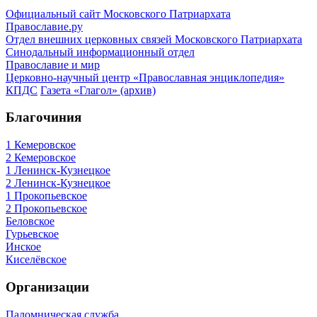
Официальный сайт Московского Патриархата
Православие.ру
Отдел внешних церковных связей Московского Патриархата
Синодальный информационный отдел
Православие и мир
Церковно-научный центр «Православная энциклопедия»
КПДС
Газета «Глагол» (архив)
Благочиния
1 Кемеровское
2 Кемеровское
1 Ленинск-Кузнецкое
2 Ленинск-Кузнецкое
1 Прокопьевское
2 Прокопьевское
Беловское
Гурьевское
Инское
Киселёвское
Организации
Паломническая служба