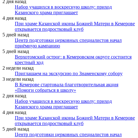
2 дня назад
Набор учащихся в воскресную школу: приход
Казанского храма приглашает
4 дня назад
При храме Казанской иконы Божией Матери в Кемерове
открывается подростковый клуб
5 дней назад
Центр подготовки церковных специалистов начал
приёмную кампанию
5 дней назад
Верхотомский острог: в Кемеровском округе состоится
крестный ход
2 недели назад
Приглашаем на экскурсию по Знаменскому собору
3 недели назад
В Кемерове стартовала благотворительная акция
«Помоги собраться в школу»
2 дня назад
Набор учащихся в воскресную школу: приход
Казанского храма приглашает
4 дня назад
При храме Казанской иконы Божией Матери в Кемерове
открывается подростковый клуб
5 дней назад
Центр подготовки церковных специалистов начал