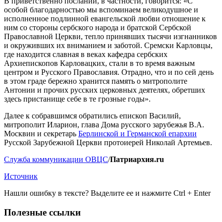
В приветственно послании, в частности, говорится: «С
особой благодарностью мы вспоминаем великодушное и
исполненное подлинной евангельской любви отношение к
ним со стороны сербского народа и братской Сербской
Православной Церкви, тепло принявших тысячи изгнанников
и окруживших их вниманием и заботой. Сремски Карловцы,
где находится славная в веках кафедра сербских
Архиепископов Карловацких, стали в то время важным
центром и Русского Православия. Отрадно, что и по сей день
в этом граде бережно хранится память о митрополите
Антонии и прочих русских церковных деятелях, обретших
здесь пристанище себе в те грозные годы».
Далее к собравшимся обратились епископ Василий,
митрополит Иларион, глава Дома русского зарубежья В.А.
Москвин и секретарь
Берлинской и Германской епархии
Русской Зарубежной Церкви протоиерей Николай Артемьев.
Служба коммуникации ОВЦС
/
Патриархия.ru
Источник
Нашли ошибку в тексте? Выделите ее и нажмите
Ctrl
+
Enter
Полезные ссылки