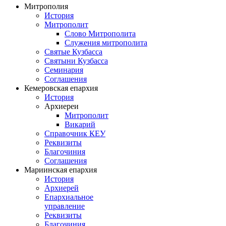
Митрополия
История
Митрополит
Слово Митрополита
Служения митрополита
Святые Кузбасса
Святыни Кузбасса
Семинария
Соглашения
Кемеровская епархия
История
Архиереи
Митрополит
Викарий
Справочник КЕУ
Реквизиты
Благочиния
Соглашения
Мариинская епархия
История
Архиерей
Епархиальное
управление
Реквизиты
Благочиния