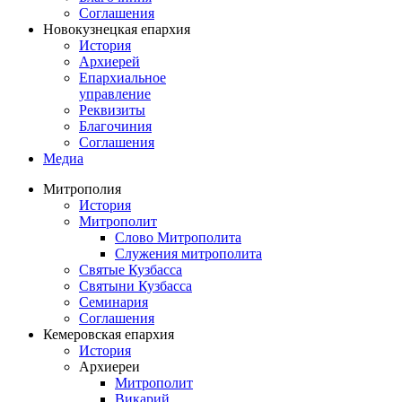
Соглашения
Новокузнецкая епархия
История
Архиерей
Епархиальное
управление
Реквизиты
Благочиния
Соглашения
Медиа
Митрополия
История
Митрополит
Слово Митрополита
Служения митрополита
Святые Кузбасса
Святыни Кузбасса
Семинария
Соглашения
Кемеровская епархия
История
Архиереи
Митрополит
Викарий