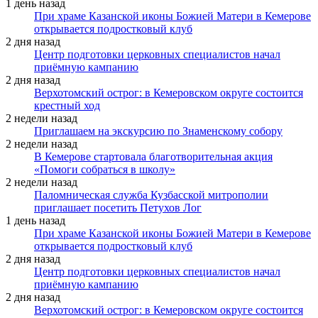
1 день назад
При храме Казанской иконы Божией Матери в Кемерове
открывается подростковый клуб
2 дня назад
Центр подготовки церковных специалистов начал
приёмную кампанию
2 дня назад
Верхотомский острог: в Кемеровском округе состоится
крестный ход
2 недели назад
Приглашаем на экскурсию по Знаменскому собору
2 недели назад
В Кемерове стартовала благотворительная акция
«Помоги собраться в школу»
2 недели назад
Паломническая служба Кузбасской митрополии
приглашает посетить Петухов Лог
1 день назад
При храме Казанской иконы Божией Матери в Кемерове
открывается подростковый клуб
2 дня назад
Центр подготовки церковных специалистов начал
приёмную кампанию
2 дня назад
Верхотомский острог: в Кемеровском округе состоится