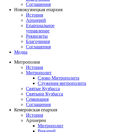
Соглашения
Новокузнецкая епархия
История
Архиерей
Епархиальное
управление
Реквизиты
Благочиния
Соглашения
Медиа
Митрополия
История
Митрополит
Слово Митрополита
Служения митрополита
Святые Кузбасса
Святыни Кузбасса
Семинария
Соглашения
Кемеровская епархия
История
Архиереи
Митрополит
Викарий