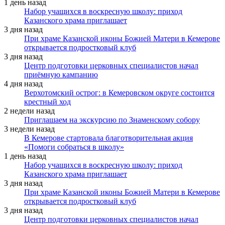
1 день назад
Набор учащихся в воскресную школу: приход
Казанского храма приглашает
3 дня назад
При храме Казанской иконы Божией Матери в Кемерове
открывается подростковый клуб
3 дня назад
Центр подготовки церковных специалистов начал
приёмную кампанию
4 дня назад
Верхотомский острог: в Кемеровском округе состоится
крестный ход
2 недели назад
Приглашаем на экскурсию по Знаменскому собору
3 недели назад
В Кемерове стартовала благотворительная акция
«Помоги собраться в школу»
1 день назад
Набор учащихся в воскресную школу: приход
Казанского храма приглашает
3 дня назад
При храме Казанской иконы Божией Матери в Кемерове
открывается подростковый клуб
3 дня назад
Центр подготовки церковных специалистов начал