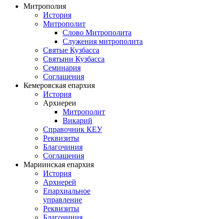
Митрополия
История
Митрополит
Слово Митрополита
Служения митрополита
Святые Кузбасса
Святыни Кузбасса
Семинария
Соглашения
Кемеровская епархия
История
Архиереи
Митрополит
Викарий
Справочник КЕУ
Реквизиты
Благочиния
Соглашения
Мариинская епархия
История
Архиерей
Епархиальное
управление
Реквизиты
Благочиния