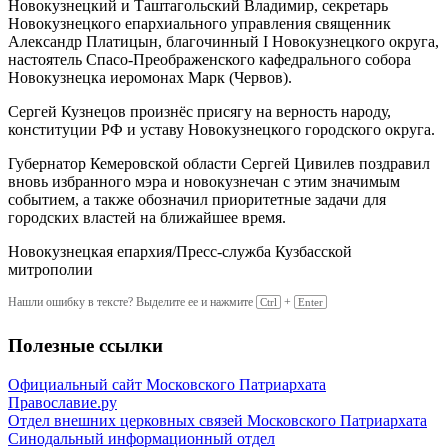
Новокузнецкий и Таштагольский Владимир, секретарь
Новокузнецкого епархиального управления священник
Александр Платицын, благочинный I Новокузнецкого округа,
настоятель Спасо-Преображенского кафедрального собора
Новокузнецка иеромонах Марк (Червов).
Сергей Кузнецов произнёс присягу на верность народу,
конституции РФ и уставу Новокузнецкого городского округа.
Губернатор Кемеровской области Сергей Цивилев поздравил
вновь избранного мэра и новокузнечан с этим значимым
событием, а также обозначил приоритетные задачи для
городских властей на ближайшее время.
Новокузнецкая епархия/Пресс-служба Кузбасской
митрополии
Нашли ошибку в тексте? Выделите ее и нажмите
+
Ctrl
Enter
Полезные ссылки
Официальный сайт Московского Патриархата
Православие.ру
Отдел внешних церковных связей Московского Патриархата
Синодальный информационный отдел