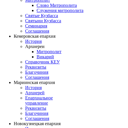
Митрополит
Слово Митрополита
Служения митрополита
Святые Кузбасса
Святыни Кузбасса
Семинария
Соглашения
Кемеровская епархия
История
Архиереи
Митрополит
Викарий
Справочник КЕУ
Реквизиты
Благочиния
Соглашения
Мариинская епархия
История
Архиерей
Епархиальное
управление
Реквизиты
Благочиния
Соглашения
Новокузнецкая епархия