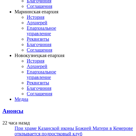
Благочиния
Соглашения
Мариинская епархия
История
Архиерей
Епархиальное
управление
Реквизиты
Благочиния
Соглашения
Новокузнецкая епархия
История
Архиерей
Епархиальное
управление
Реквизиты
Благочиния
Соглашения
Медиа
Анонсы
22 часа назад
При храме Казанской иконы Божией Матери в Кемерове
открывается подростковый клуб