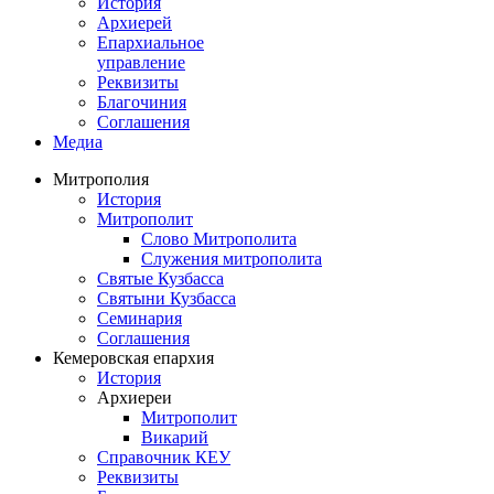
История
Архиерей
Епархиальное
управление
Реквизиты
Благочиния
Соглашения
Медиа
Митрополия
История
Митрополит
Слово Митрополита
Служения митрополита
Святые Кузбасса
Святыни Кузбасса
Семинария
Соглашения
Кемеровская епархия
История
Архиереи
Митрополит
Викарий
Справочник КЕУ
Реквизиты