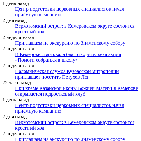
1 день назад
Центр подготовки церковных специалистов начал
приёмную кампанию
2 дня назад
Верхотомский острог: в Кемеровском округе состоится
крестный ход
2 недели назад
Приглашаем на экскурсию по Знаменскому собору
2 недели назад
В Кемерове стартовала благотворительная акция
«Помоги собраться в школу»
2 недели назад
Паломническая служба Кузбасской митрополии
приглашает посетить Петухов Лог
22 часа назад
При храме Казанской иконы Божией Матери в Кемерове
открывается подростковый клуб
1 день назад
Центр подготовки церковных специалистов начал
приёмную кампанию
2 дня назад
Верхотомский острог: в Кемеровском округе состоится
крестный ход
2 недели назад
Приглашаем на экскурсию по Знаменскому собору