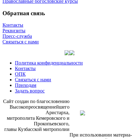
Православные богословские курсы
Обратная связь
Контакты
Реквизиты
Пресс-служба
Связаться с нами
Политика конфиденциальности
Контакты
ОПК
Связаться с нами
Приходам
Задать вопрос
Сайт со­здан по бла­го­сло­ве­нию
Вы­со­ко­прео­свя­щен­ней­ше­го
Ари­стар­ха,
мит­ро­по­ли­та Ке­ме­ров­ско­го и
Про­ко­пьев­ско­го,
гла­вы Куз­бас­ской мит­ро­по­лии
При ис­поль­зо­ва­нии ма­те­ри­а­