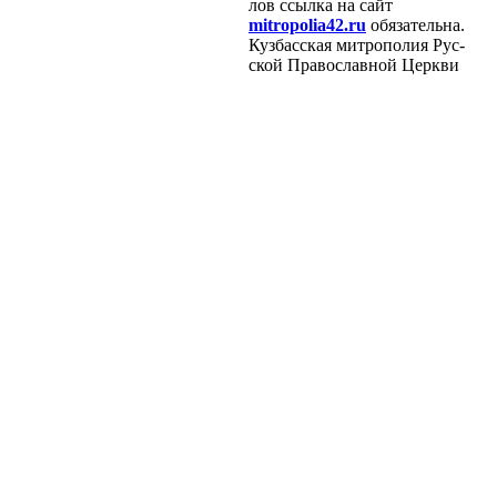
лов ссыл­ка на сайт
mitropolia42.ru
обя­за­тель­на.
Куз­бас­ская мит­ро­по­лия Рус­
ской Пра­во­слав­ной Церк­ви