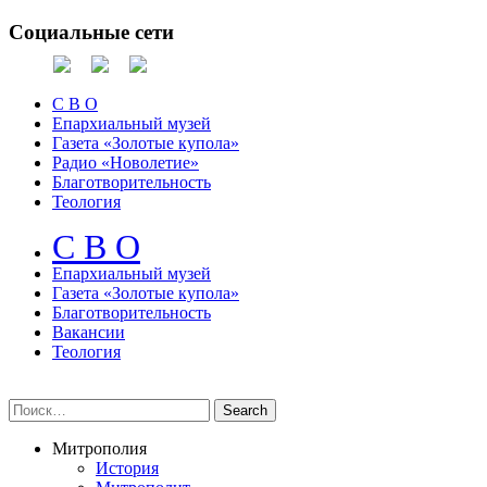
Социальные сети
С В О
Епархиальный музей
Газета «Золотые купола»
Радио «Новолетие»
Благотворительность
Теология
С В О
Епархиальный музeй
Газета «Золотые купола»
Благотворительность
Вакансии
Теология
Митрополия
История