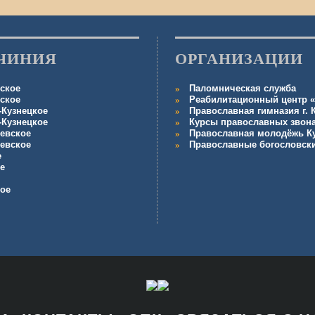
ЧИНИЯ
ОРГАНИЗАЦИИ
ское
Паломническая служба
ское
Реабилитационный центр «
-Кузнецкое
Православная гимназия г.
-Кузнецкое
Курсы православных звон
евское
Православная молодёжь К
евское
Православные богословск
е
е
кое