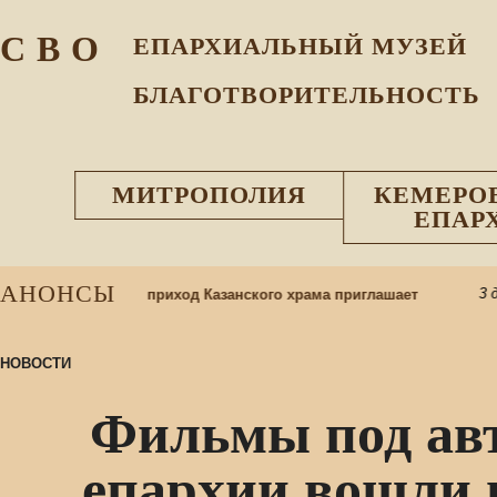
С В О
ЕПАРХИАЛЬНЫЙ МУЗEЙ
БЛАГОТВОРИТЕЛЬНОСТЬ
МИТРОПОЛИЯ
КЕМЕРО
ЕПАР
АНОНСЫ
3 дня
скресную школу: приход Казанского храма приглашает
НОВОСТИ
Фильмы под ав
епархии вошли в