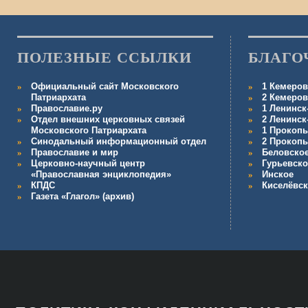
ПОЛЕЗНЫЕ ССЫЛКИ
БЛАГО
Официальный сайт Московского
1 Кемеров
Патриархата
2 Кемеров
Православие.ру
1 Ленинск
Отдел внешних церковных связей
2 Ленинск
Московского Патриархата
1 Прокопь
Синодальный информационный отдел
2 Прокопь
Православие и мир
Беловско
Церковно-научный центр
Гурьевско
«Православная энциклопедия»
Инское
КПДС
Киселёвс
Газета «Глагол» (архив)