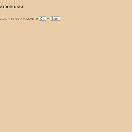
митрополии
Выделите ее и нажмите
+
Ctrl
Enter