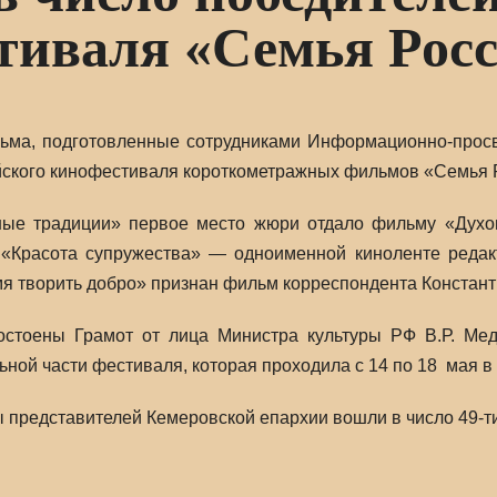
тиваля «Семья Росс
ьма, подготовленные сотрудниками Информационно-просве
йского кинофестиваля короткометражных фильмов «Семья 
ые традиции» первое место жюри отдало фильму «Духов
«Красота супружества» — одноименной киноленте редакт
я творить добро» признан фильм корреспондента Констант
остоены Грамот от лица Министра культуры РФ В.Р. Ме
ной части фестиваля, которая проходила с 14 по 18 мая в 
ы представителей Кемеровской епархии вошли в число 49-т