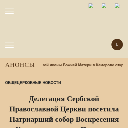
АНОНСЫ
зад
При храме Казанской иконы Божией Матери в Кемерове открыв
ОБЩЕЦЕРКОВНЫЕ НОВОСТИ
Делегация Сербской
Православной Церкви посетила
Патриарший собор Воскресения