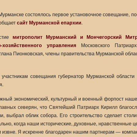
 Мурманске состоялось первое установочное совещание, п
ообщает
сайт Мурманской епархии
.
астие
митрополит Мурманский и Мончегорский Мит
-хозяйственного управления
Московского Патриар
лана Пионковская, члены правительства Мурманской облас
 участникам совещания губернатор Мурманской области о
я.
ный экономический, культурный и военный форпост нашей 
лавных северян, что Святейший Патриарх Кирилл благосл
али, выбрал облик собора. Его строительство сделает ст
ально, когда наши исторические, духовные, нравственные 
извне. Я искренне благодарен нашим партнерам — компани