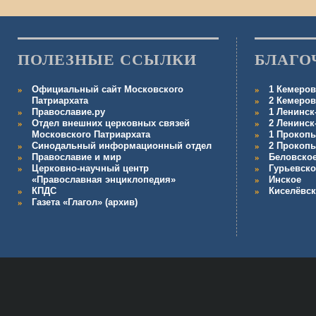
ПОЛЕЗНЫЕ ССЫЛКИ
БЛАГО
Официальный сайт Московского
1 Кемеров
Патриархата
2 Кемеров
Православие.ру
1 Ленинск
Отдел внешних церковных связей
2 Ленинск
Московского Патриархата
1 Прокопь
Синодальный информационный отдел
2 Прокопь
Православие и мир
Беловско
Церковно-научный центр
Гурьевско
«Православная энциклопедия»
Инское
КПДС
Киселёвс
Газета «Глагол» (архив)