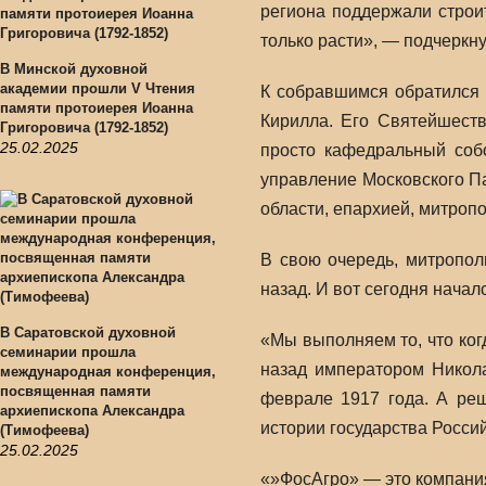
региона поддержали строит
только расти», — подчеркн
В Минской духовной
академии прошли V Чтения
К собравшимся обратился 
памяти протоиерея Иоанна
Кирилла. Его Святейшеств
Григоровича (1792-1852)
25.02.2025
просто кафедральный соб
управление Московского Па
области, епархией, митропо
В свою очередь, митропол
назад. И вот сегодня начал
В Саратовской духовной
«Мы выполняем то, что ког
семинарии прошла
назад императором Никола
международная конференция,
посвященная памяти
феврале 1917 года. А реш
архиепископа Александра
истории государства Россий
(Тимофеева)
25.02.2025
«»ФосАгро» — это компани