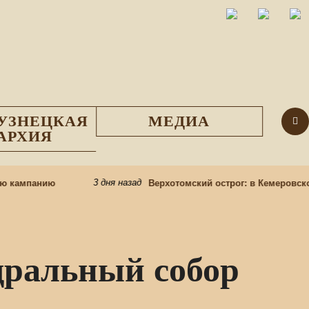
УЗНЕЦКАЯ
МЕДИА
АРХИЯ
3 дня назад
кампанию
Верхотомский острог: в Кемеровском о
дральный собор