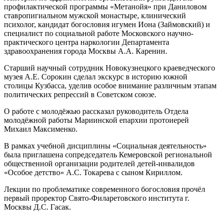
профилактической программы «Метанойя» при Даниловом
ставропигиальном мужской монастыре, клинический
психолог, кандидат богословия игумен Иона (Займовский) и
специалист по социальной работе Московского научно-
практического центра наркологии Департамента
здравоохранения города Москвы А.А. Каренин.
Старший научный сотрудник Новокузнецкого краеведческого
музея А.Е. Сорокин сделал экскурс в историю южной
столицы Кузбасса, уделив особое внимание различным этапам
политических репрессий в Советском союзе.
О работе с молодёжью рассказал руководитель Отдела
молодёжной работы Мариинской епархии протоиерей
Михаил Максименко.
В рамках учебной дисциплины «Социальная деятельность»
была приглашена сопредседатель Кемеровской региональной
общественной организации родителей детей-инвалидов
«Особое детство» А.С. Токарева с сыном Кириллом.
Лекции по проблематике современного богословия прочёл
первый проректор Свято-Филаретовского института г.
Москвы Д.С. Гасак.