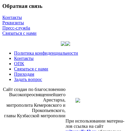
Обратная связь
Контакты
Реквизиты
Пресс-служба
Связаться с нами
Политика конфиденциальности
Контакты
ОПК
Связаться с нами
Приходам
Задать вопрос
Сайт со­здан по бла­го­сло­ве­нию
Вы­со­ко­прео­свя­щен­ней­ше­го
Ари­стар­ха,
мит­ро­по­ли­та Ке­ме­ров­ско­го и
Про­ко­пьев­ско­го,
гла­вы Куз­бас­ской мит­ро­по­лии
При ис­поль­зо­ва­нии ма­те­ри­а­
лов ссыл­ка на сайт