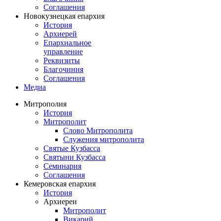
Соглашения
Новокузнецкая епархия
История
Архиерей
Епархиальное
управление
Реквизиты
Благочиния
Соглашения
Медиа
Митрополия
История
Митрополит
Слово Митрополита
Служения митрополита
Святые Кузбасса
Святыни Кузбасса
Семинария
Соглашения
Кемеровская епархия
История
Архиереи
Митрополит
Викарий