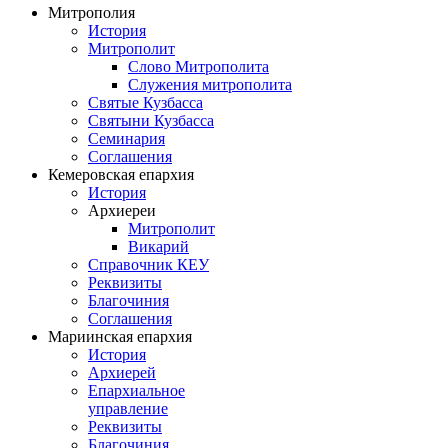
Митрополия
История
Митрополит
Слово Митрополита
Служения митрополита
Святые Кузбасса
Святыни Кузбасса
Семинария
Соглашения
Кемеровская епархия
История
Архиереи
Митрополит
Викарий
Справочник КЕУ
Реквизиты
Благочиния
Соглашения
Мариинская епархия
История
Архиерей
Епархиальное
управление
Реквизиты
Благочиния