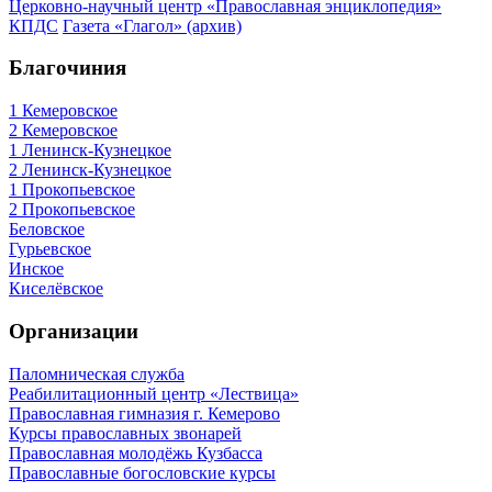
Церковно-научный центр «Православная энциклопедия»
КПДС
Газета «Глагол» (архив)
Благочиния
1 Кемеровское
2 Кемеровское
1 Ленинск-Кузнецкое
2 Ленинск-Кузнецкое
1 Прокопьевское
2 Прокопьевское
Беловское
Гурьевское
Инское
Киселёвское
Организации
Паломническая служба
Реабилитационный центр «Лествица»
Православная гимназия г. Кемерово
Курсы православных звонарей
Православная молодёжь Кузбасса
Православные богословские курсы