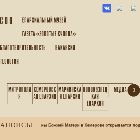
С В О
ЕПАРХИАЛЬНЫЙ МУЗEЙ
ГАЗЕТА «ЗОЛОТЫЕ КУПОЛА»
БЛАГОТВОРИТЕЛЬНОСТЬ
ВАКАНСИИ
ТЕОЛОГИЯ
МИТРОПОЛИ
КЕМЕРОВСК
МАРИИНСКА
НОВОКУЗНЕЦ
МЕДИА
Я
АЯ ЕПАРХИЯ
Я ЕПАРХИЯ
КАЯ
ЕПАРХИЯ
АНОНСЫ
раме Казанской иконы Божией Матери в Кемерове открывается под