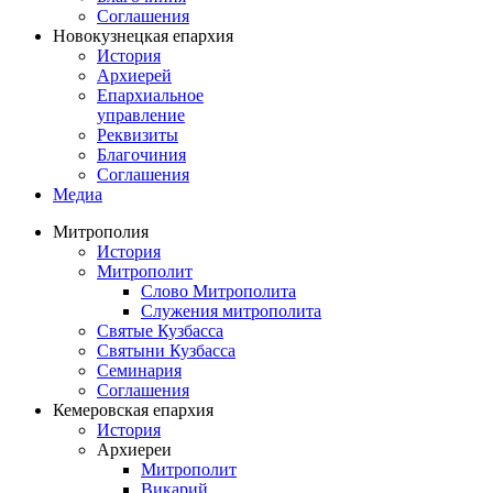
Соглашения
Новокузнецкая епархия
История
Архиерей
Епархиальное
управление
Реквизиты
Благочиния
Соглашения
Медиа
Митрополия
История
Митрополит
Слово Митрополита
Служения митрополита
Святые Кузбасса
Святыни Кузбасса
Семинария
Соглашения
Кемеровская епархия
История
Архиереи
Митрополит
Викарий