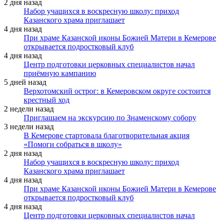
2 дня назад
Набор учащихся в воскресную школу: приход
Казанского храма приглашает
4 дня назад
При храме Казанской иконы Божией Матери в Кемерове
открывается подростковый клуб
4 дня назад
Центр подготовки церковных специалистов начал
приёмную кампанию
5 дней назад
Верхотомский острог: в Кемеровском округе состоится
крестный ход
2 недели назад
Приглашаем на экскурсию по Знаменскому собору
3 недели назад
В Кемерове стартовала благотворительная акция
«Помоги собраться в школу»
2 дня назад
Набор учащихся в воскресную школу: приход
Казанского храма приглашает
4 дня назад
При храме Казанской иконы Божией Матери в Кемерове
открывается подростковый клуб
4 дня назад
Центр подготовки церковных специалистов начал