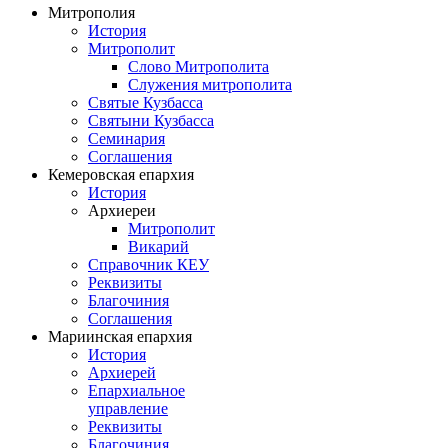
Митрополия
История
Митрополит
Слово Митрополита
Служения митрополита
Святые Кузбасса
Святыни Кузбасса
Семинария
Соглашения
Кемеровская епархия
История
Архиереи
Митрополит
Викарий
Справочник КЕУ
Реквизиты
Благочиния
Соглашения
Мариинская епархия
История
Архиерей
Епархиальное
управление
Реквизиты
Благочиния