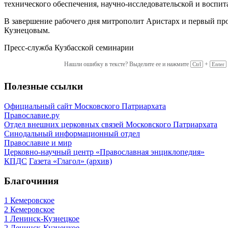
технического обеспечения, научно-исследовательской и воспит
В завершение рабочего дня митрополит Аристарх и первый про
Кузнецовым.
Пресс-служба Кузбасской семинарии
Нашли ошибку в тексте? Выделите ее и нажмите
+
Ctrl
Enter
Полезные ссылки
Официальный сайт Московского Патриархата
Православие.ру
Отдел внешних церковных связей Московского Патриархата
Синодальный информационный отдел
Православие и мир
Церковно-научный центр «Православная энциклопедия»
КПДС
Газета «Глагол» (архив)
Благочиния
1 Кемеровское
2 Кемеровское
1 Ленинск-Кузнецкое
2 Ленинск-Кузнецкое