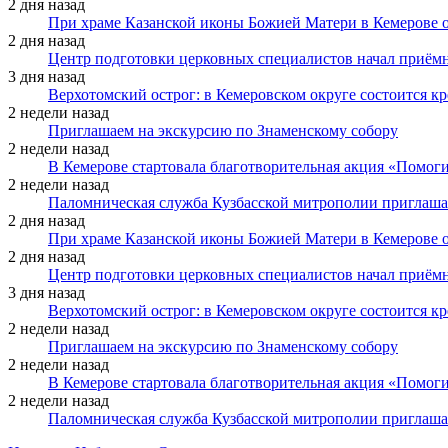
2 дня назад
При храме Казанской иконы Божией Матери в Кемерове 
2 дня назад
Центр подготовки церковных специалистов начал приё
3 дня назад
Верхотомский острог: в Кемеровском округе состоится к
2 недели назад
Приглашаем на экскурсию по Знаменскому собору
2 недели назад
В Кемерове стартовала благотворительная акция «Помоги
2 недели назад
Паломническая служба Кузбасской митрополии приглаша
2 дня назад
При храме Казанской иконы Божией Матери в Кемерове 
2 дня назад
Центр подготовки церковных специалистов начал приё
3 дня назад
Верхотомский острог: в Кемеровском округе состоится к
2 недели назад
Приглашаем на экскурсию по Знаменскому собору
2 недели назад
В Кемерове стартовала благотворительная акция «Помоги
2 недели назад
Паломническая служба Кузбасской митрополии приглаша