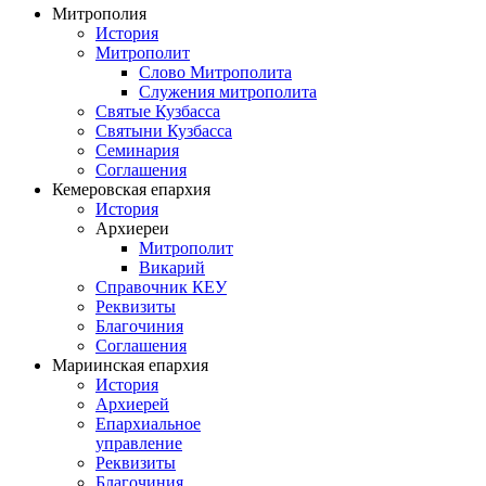
Митрополия
История
Митрополит
Слово Митрополита
Служения митрополита
Святые Кузбасса
Святыни Кузбасса
Семинария
Соглашения
Кемеровская епархия
История
Архиереи
Митрополит
Викарий
Справочник КЕУ
Реквизиты
Благочиния
Соглашения
Мариинская епархия
История
Архиерей
Епархиальное
управление
Реквизиты
Благочиния