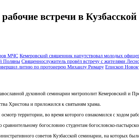
рабочие встречи в Кузбасской
Кемеровский священник напутствовал молодых офиц
Священнослужитель провёл встречу с жителями Лесн
Епископ Новок
православной духовной семинарии митрополит Кемеровский и Пр
тва Христова и приложился к святыням храма.
осмотр территории, во время которого ознакомился с ходом раб
о сравнительному богословию студентам богословско-пастырског
министративного советов Кузбасской семинарии, на которых был