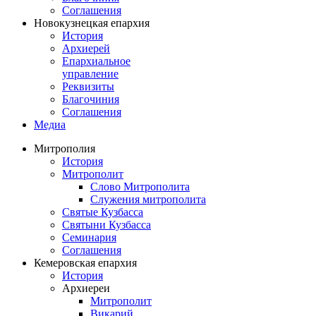
Соглашения
Новокузнецкая епархия
История
Архиерей
Епархиальное
управление
Реквизиты
Благочиния
Соглашения
Медиа
Митрополия
История
Митрополит
Слово Митрополита
Служения митрополита
Святые Кузбасса
Святыни Кузбасса
Семинария
Соглашения
Кемеровская епархия
История
Архиереи
Митрополит
Викарий