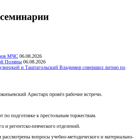
 семинарии
еров МЧС
06.08.2026
ой Поляны
06.08.2026
узнецкий и Таштагольский Владимир совершил литию по
окопьевский Аристарх провёл рабочие встречи.
от по подготовке к престольным торжествам.
о и регентско-певческого отделений.
и рассмотрены вопросы учебно-методического и материально-