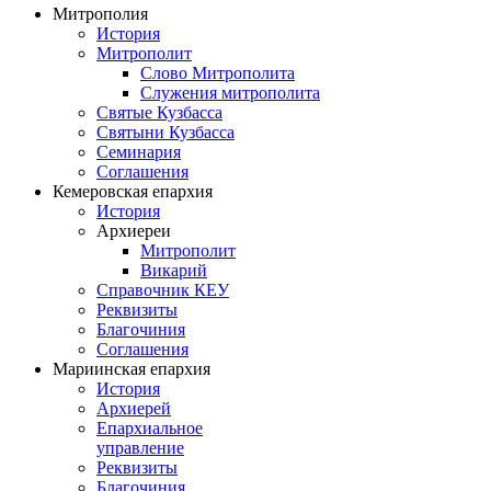
Митрополия
История
Митрополит
Слово Митрополита
Служения митрополита
Святые Кузбасса
Святыни Кузбасса
Семинария
Соглашения
Кемеровская епархия
История
Архиереи
Митрополит
Викарий
Справочник КЕУ
Реквизиты
Благочиния
Соглашения
Мариинская епархия
История
Архиерей
Епархиальное
управление
Реквизиты
Благочиния