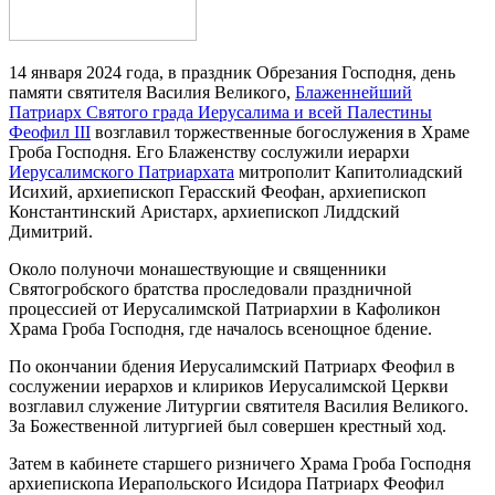
14 января 2024 года, в праздник Обрезания Господня, день
памяти святителя Василия Великого,
Блаженнейший
Патриарх Святого града Иерусалима и всей Палестины
Феофил III
возглавил торжественные богослужения в Храме
Гроба Господня. Его Блаженству сослужили иерархи
Иерусалимского Патриархата
митрополит Капитолиадский
Исихий, архиепископ Герасский Феофан, архиепископ
Константинский Аристарх, архиепископ Лиддский
Димитрий.
Около полуночи монашествующие и священники
Святогробского братства проследовали праздничной
процессией от Иерусалимской Патриархии в Кафоликон
Храма Гроба Господня, где началось всенощное бдение.
По окончании бдения Иерусалимский Патриарх Феофил в
сослужении иерархов и клириков Иерусалимской Церкви
возглавил служение Литургии святителя Василия Великого.
За Божественной литургией был совершен крестный ход.
Затем в кабинете старшего ризничего Храма Гроба Господня
архиепископа Иерапольского Исидора Патриарх Феофил