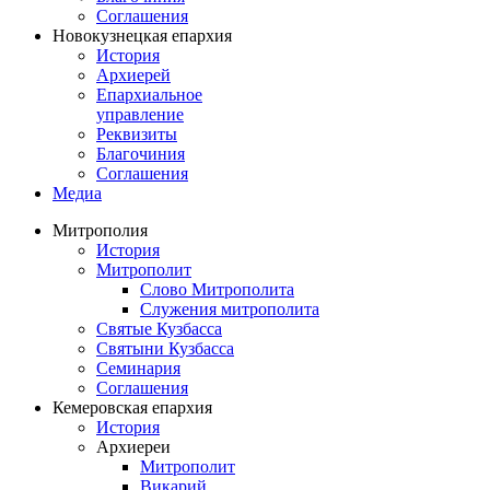
Соглашения
Новокузнецкая епархия
История
Архиерей
Епархиальное
управление
Реквизиты
Благочиния
Соглашения
Медиа
Митрополия
История
Митрополит
Слово Митрополита
Служения митрополита
Святые Кузбасса
Святыни Кузбасса
Семинария
Соглашения
Кемеровская епархия
История
Архиереи
Митрополит
Викарий