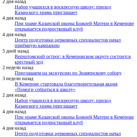
2 дня назад
Набор учащихся в воскресную школу: приход
Казанского храма приглашает
4 дня назад
При храме Казанской иконы Божией Матери в Кемерове
открывается подростковый клуб
4 дня назад
Центр подготовки церковных специалистов начал
приёмную кампанию
5 дней назад
Верхотомский острог: в Кемеровском округе состоится
крестный ход
2 недели назад
Приглашаем на экскурсию по Знаменскому собору
3 недели назад
В Кемерове стартовала благотворительная акция
«Помоги собраться в школу»
2 дня назад
Набор учащихся в воскресную школу: приход
Казанского храма приглашает
4 дня назад
При храме Казанской иконы Божией Матери в Кемерове
открывается подростковый клуб
4 дня назад
Центр подготовки церковных специалистов начал