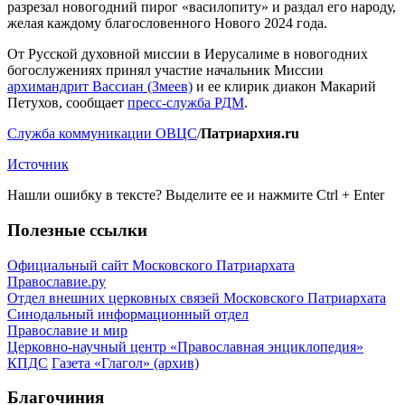
разрезал новогодний пирог «василопиту» и раздал его народу,
желая каждому благословенного Нового 2024 года.
От Русской духовной миссии в Иерусалиме в новогодних
богослужениях принял участие начальник Миссии
архимандрит Вассиан (Змеев)
и ее клирик диакон Макарий
Петухов, сообщает
пресс-служба РДМ
.
Служба коммуникации ОВЦС
/
Патриархия.ru
Источник
Нашли ошибку в тексте? Выделите ее и нажмите
Ctrl
+
Enter
Полезные ссылки
Официальный сайт Московского Патриархата
Православие.ру
Отдел внешних церковных связей Московского Патриархата
Синодальный информационный отдел
Православие и мир
Церковно-научный центр «Православная энциклопедия»
КПДС
Газета «Глагол» (архив)
Благочиния