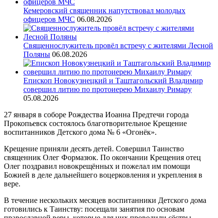
Кемеровский священник напутствовал молодых
офицеров МЧС
06.08.2026
Священнослужитель провёл встречу с жителями Лесной
Поляны
06.08.2026
Епископ Новокузнецкий и Таштагольский Владимир
совершил литию по протоиерею Михаилу Римару
05.08.2026
27 января в соборе Рождества Иоанна Предтечи города
Прокопьевск состоялось благотворительное Крещение
воспитанников Детского дома № 6 «Огонёк».
Крещение приняли десять детей. Совершил Таинство
священник Олег Формазюк. По окончании Крещения отец
Олег поздравил новокрещённых и пожелал им помощи
Божией в деле дальнейшего воцерковления и укрепления в
вере.
В течение нескольких месяцев воспитанники Детского дома
готовились к Таинству: посещали занятия по основам
православной веры, которые для них проводили сёстры