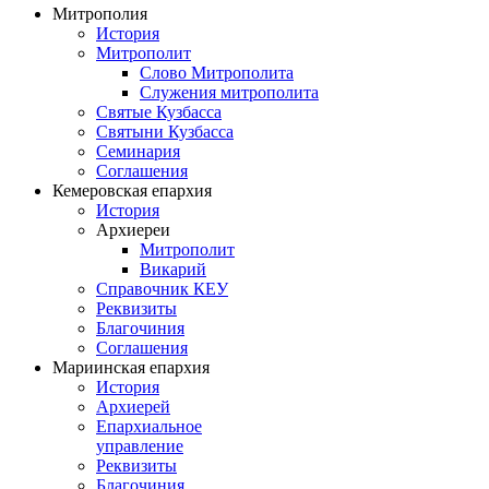
Митрополия
История
Митрополит
Слово Митрополита
Служения митрополита
Святые Кузбасса
Святыни Кузбасса
Семинария
Соглашения
Кемеровская епархия
История
Архиереи
Митрополит
Викарий
Справочник КЕУ
Реквизиты
Благочиния
Соглашения
Мариинская епархия
История
Архиерей
Епархиальное
управление
Реквизиты
Благочиния