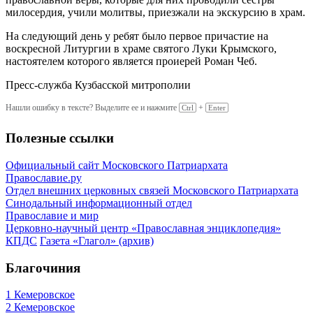
милосердия, учили молитвы, приезжали на экскурсию в храм.
На следующий день у ребят было первое причастие на
воскресной Литургии в храме святого Луки Крымского,
настоятелем которого является проиерей Роман Чеб.
Пресс-служба Кузбасской митрополии
Нашли ошибку в тексте? Выделите ее и нажмите
+
Ctrl
Enter
Полезные ссылки
Официальный сайт Московского Патриархата
Православие.ру
Отдел внешних церковных связей Московского Патриархата
Синодальный информационный отдел
Православие и мир
Церковно-научный центр «Православная энциклопедия»
КПДС
Газета «Глагол» (архив)
Благочиния
1 Кемеровское
2 Кемеровское