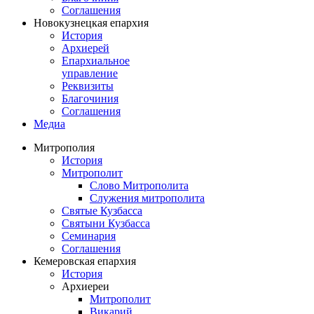
Соглашения
Новокузнецкая епархия
История
Архиерей
Епархиальное
управление
Реквизиты
Благочиния
Соглашения
Медиа
Митрополия
История
Митрополит
Слово Митрополита
Служения митрополита
Святые Кузбасса
Святыни Кузбасса
Семинария
Соглашения
Кемеровская епархия
История
Архиереи
Митрополит
Викарий