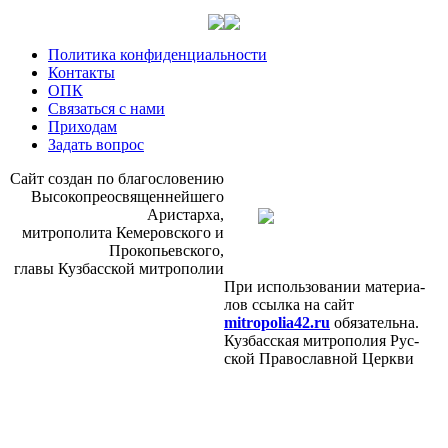
Политика конфиденциальности
Контакты
ОПК
Связаться с нами
Приходам
Задать вопрос
Сайт со­здан по бла­го­сло­ве­нию
Вы­со­ко­прео­свя­щен­ней­ше­го
Ари­стар­ха,
мит­ро­по­ли­та Ке­ме­ров­ско­го и
Про­ко­пьев­ско­го,
гла­вы Куз­бас­ской мит­ро­по­лии
При ис­поль­зо­ва­нии ма­те­ри­а­
лов ссыл­ка на сайт
mitropolia42.ru
обя­за­тель­на.
Куз­бас­ская мит­ро­по­лия Рус­
ской Пра­во­слав­ной Церк­ви