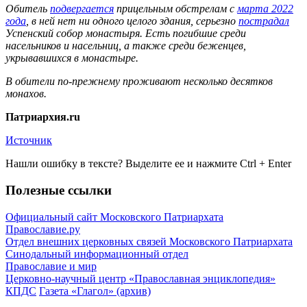
Обитель
подвергается
прицельным обстрелам с
марта 2022
года
, в ней нет ни одного целого здания, серьезно
пострадал
Успенский собор монастыря. Есть погибшие среди
насельников и насельниц, а также среди беженцев,
укрывавшихся в монастыре.
В обители по-прежнему проживают несколько десятков
монахов.
Патриархия.ru
Источник
Нашли ошибку в тексте? Выделите ее и нажмите
Ctrl
+
Enter
Полезные ссылки
Официальный сайт Московского Патриархата
Православие.ру
Отдел внешних церковных связей Московского Патриархата
Синодальный информационный отдел
Православие и мир
Церковно-научный центр «Православная энциклопедия»
КПДС
Газета «Глагол» (архив)