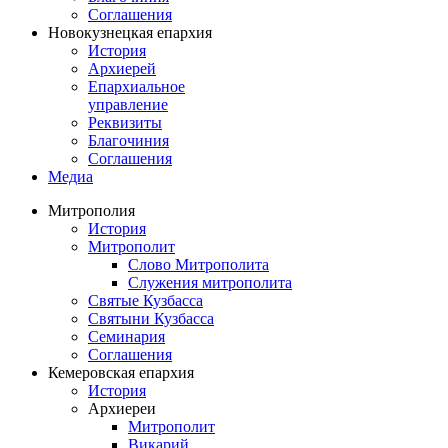
Соглашения
Новокузнецкая епархия
История
Архиерей
Епархиальное
управление
Реквизиты
Благочиния
Соглашения
Медиа
Митрополия
История
Митрополит
Слово Митрополита
Служения митрополита
Святые Кузбасса
Святыни Кузбасса
Семинария
Соглашения
Кемеровская епархия
История
Архиереи
Митрополит
Викарий