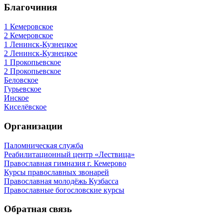
Благочиния
1 Кемеровское
2 Кемеровское
1 Ленинск-Кузнецкое
2 Ленинск-Кузнецкое
1 Прокопьевское
2 Прокопьевское
Беловское
Гурьевское
Инское
Киселёвское
Организации
Паломническая служба
Реабилитационный центр «Лествица»
Православная гимназия г. Кемерово
Курсы православных звонарей
Православная молодёжь Кузбасса
Православные богословские курсы
Обратная связь