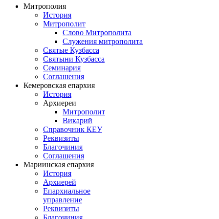
Митрополия
История
Митрополит
Слово Митрополита
Служения митрополита
Святые Кузбасса
Святыни Кузбасса
Семинария
Соглашения
Кемеровская епархия
История
Архиереи
Митрополит
Викарий
Справочник КЕУ
Реквизиты
Благочиния
Соглашения
Мариинская епархия
История
Архиерей
Епархиальное
управление
Реквизиты
Благочиния