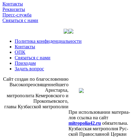
Контакты
Реквизиты
Пресс-служба
Связаться с нами
Политика конфиденциальности
Контакты
ОПК
Связаться с нами
Приходам
Задать вопрос
Сайт со­здан по бла­го­сло­ве­нию
Вы­со­ко­прео­свя­щен­ней­ше­го
Ари­стар­ха,
мит­ро­по­ли­та Ке­ме­ров­ско­го и
Про­ко­пьев­ско­го,
гла­вы Куз­бас­ской мит­ро­по­лии
При ис­поль­зо­ва­нии ма­те­ри­а­
лов ссыл­ка на сайт
mitropolia42.ru
обя­за­тель­на.
Куз­бас­ская мит­ро­по­лия Рус­
ской Пра­во­слав­ной Церк­ви