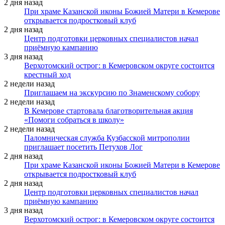
2 дня назад
При храме Казанской иконы Божией Матери в Кемерове
открывается подростковый клуб
2 дня назад
Центр подготовки церковных специалистов начал
приёмную кампанию
3 дня назад
Верхотомский острог: в Кемеровском округе состоится
крестный ход
2 недели назад
Приглашаем на экскурсию по Знаменскому собору
2 недели назад
В Кемерове стартовала благотворительная акция
«Помоги собраться в школу»
2 недели назад
Паломническая служба Кузбасской митрополии
приглашает посетить Петухов Лог
2 дня назад
При храме Казанской иконы Божией Матери в Кемерове
открывается подростковый клуб
2 дня назад
Центр подготовки церковных специалистов начал
приёмную кампанию
3 дня назад
Верхотомский острог: в Кемеровском округе состоится