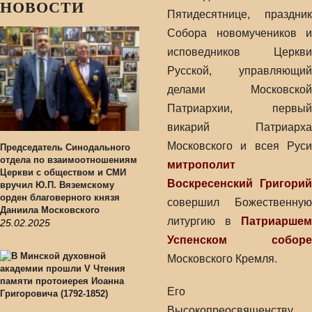
НОВОСТИ
Пятидесятнице, праздник
Собора новомучеников и
исповедников Церкви
Русской, управляющий
делами Московской
Патриархии, первый
викарий Патриарха
Московского и всея Руси
Председатель Синодального
отдела по взаимоотношениям
митрополит
Церкви с обществом и СМИ
Воскресенский Григорий
вручил Ю.П. Вяземскому
орден благоверного князя
совершил Божественную
Даниила Московского
литургию в
Патриаршем
25.02.2025
Успенском соборе
Московского Кремля.
Его
Высокопреосвященству