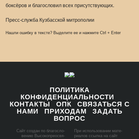
боксёров и благословил всех присутствующих.
Пресс-служба Кузбасской митрополии
Нашли ошибку в тексте? Выделите ее и нажмите
Ctrl
+
Enter
ПОЛИТИКА
КОНФИДЕНЦИАЛЬНОСТИ
КОНТАКТЫ
ОПК
СВЯЗАТЬСЯ С
НАМИ
ПРИХОДАМ
ЗАДАТЬ
ВОПРОС
Сайт со­здан по бла­го­сло­
При ис­поль­зо­ва­нии ма­те­
ве­нию Вы­со­ко­прео­свя­
ри­а­лов ссыл­ка на сайт